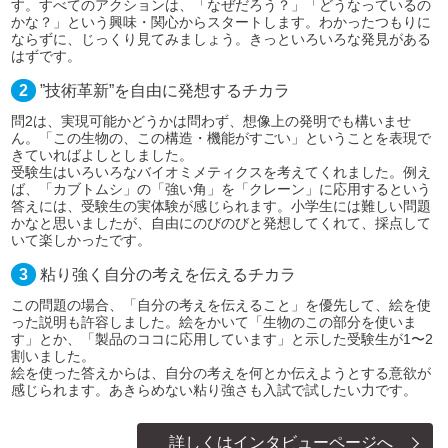
す。すべてのアクションは、「なぜだろう？」「どうなっているの
かな？」という興味・関心からスタートします。わかったつもりに
ならずに、じっくり見てみましょう。きっといろいろな発見がある
はずです。
2
”技術革新”を自由に発想するチカラ
問2は、実現可能かどうかは問わず、想像上の発明でも構いませ
ん。「この生物の、この構造・機能がすごい」ということを表現で
きていればよしとしました。
受験生はいろいろなバイオミメティクスを考えてくれました。例え
ば、「カブトムシ」の「強い角」を「クレーン」に応用するという
答えには、受験生の実体験が感じられます。小学生には難しい問題
かなと思いましたが、自由にのびのびと発想してくれて、採点して
いて楽しかったです。
3
粘り強く自分の考えを伝えるチカラ
この問題の場合、「自分の考えを伝えること」を優先して、絵を使
った説明も許容しました。絵をかいて「生物のこの部分を使いま
す」とか、「製品のココに応用しています」と示した受験生が1〜2
割いました。
絵を使った答えからは、自分の考えを何とか伝えようとする意欲が
感じられます。あきらめない粘り強さも入試で試したい力です。
詳しくはインタビューページへ