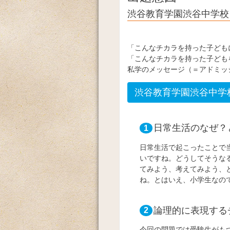
渋谷教育学園渋谷中学校
「こんなチカラを持った子ども
「こんなチカラを持った子ども
私学のメッセージ（＝アドミッ
渋谷教育学園渋谷中学
日常生活のなぜ？
1
日常生活で起こったことで
いですね。どうしてそうな
てみよう、考えてみよう、
ね。とはいえ、小学生なの
論理的に表現する
2
今回の問題では受験生がも