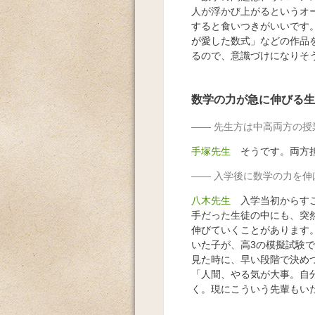
人が浮かび上がるというオ
すると食いつきがいいです
が愛した数式」などの作品
るので、意識づけになりそ
数学の力が急に伸びる生
先生方は中高両方の授
手塚先生
そうです。両方担
入学後に数学の力を伸
八木先生
入学当初からすご
手だった生徒の中にも、突
伸びていくことがあります
いた子が、高3の模擬試験
見た時に、早い段階で決め
「人間、やる気が大事。自
く。現にこういう先輩もい