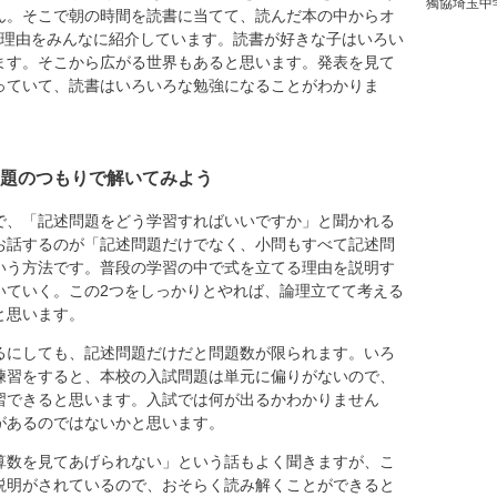
獨協埼玉中
ん。そこで朝の時間を読書に当てて、読んだ本の中からオ
の理由をみんなに紹介しています。読書が好きな子はいろい
ます。そこから広がる世界もあると思います。発表を見て
っていて、読書はいろいろな勉強になることがわかりま
題のつもりで解いてみよう
、「記述問題をどう学習すればいいですか」と聞かれる
お話するのが「記述問題だけでなく、小問もすべて記述問
いう方法です。普段の学習の中で式を立てる理由を説明す
いていく。この2つをしっかりとやれば、論理立てて考える
と思います。
るにしても、記述問題だけだと問題数が限られます。いろ
練習をすると、本校の入試問題は単元に偏りがないので、
習できると思います。入試では何が出るかわかりません
があるのではないかと思います。
算数を見てあげられない」という話もよく聞きますが、こ
説明がされているので、おそらく読み解くことができると