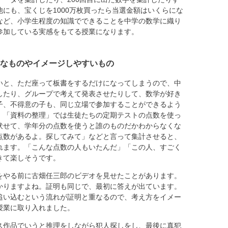
にも、宝くじを1000万枚買ったら当選金額はいくらにな
など、小学生程度の知識でできることを中学の数学に織り
参加している実感をもてる授業になります。
なものやイメージしやすいもの
と、ただ座って板書をするだけになってしまうので、中
したり、グループで考えて発表させたりして、数学が好き
子、不得意の子も、同じ立場で参加することができるよう
。「資料の整理」では生徒たちの定期テストの点数を使っ
伏せて、学年分の点数を使うと誰のものだかわからなくな
点数があるよ。探してみて」などと言って集計させると、
れます。「こんな点数の人もいたんだ」「この人、すごく
きて楽しそうです。
やる前に古畑任三郎のビデオを見せたことがあります。
かりますよね。証明も同じで、最初に答えが出ています。
追い込むという流れが証明と重なるので、考え方をイメー
授業に取り入れました。
ス作品でいうと推理をしながら犯人探しをし、最後に真犯