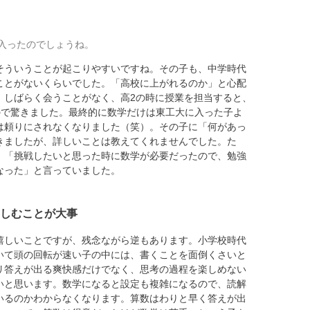
入ったのでしょうね。
ういうことが起こりやすいですね。その子も、中学時代
ことがないくらいでした。「高校に上がれるのか」と心配
、しばらく会うことがなく、高2の時に授業を担当すると、
ので驚きました。最終的に数学だけは東工大に入った子よ
は頼りにされなくなりました（笑）。その子に「何があっ
きましたが、詳しいことは教えてくれませんでした。た
、「挑戦したいと思った時に数学が必要だったので、勉強
なった」と言っていました。
しむことが大事
しいことですが、残念ながら逆もあります。小学校時代
いて頭の回転が速い子の中には、書くことを面倒くさいと
リ答えが出る爽快感だけでなく、思考の過程を楽しめない
いと思います。数学になると設定も複雑になるので、読解
いるのかわからなくなります。算数はわりと早く答えが出