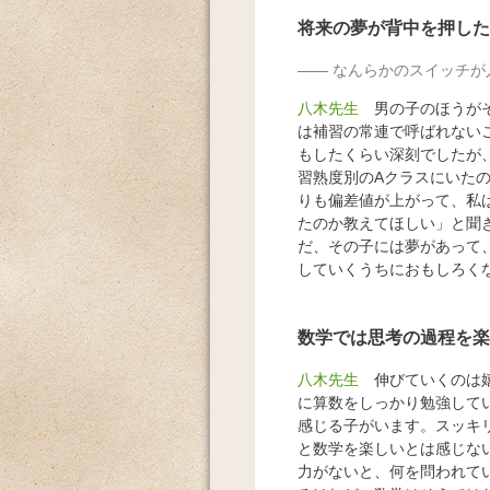
将来の夢が背中を押した
なんらかのスイッチが
八木先生
男の子のほうがそ
は補習の常連で呼ばれない
もしたくらい深刻でしたが
習熟度別のAクラスにいた
りも偏差値が上がって、私
たのか教えてほしい」と聞
だ、その子には夢があって
していくうちにおもしろく
数学では思考の過程を楽
八木先生
伸びていくのは嬉
に算数をしっかり勉強して
感じる子がいます。スッキ
と数学を楽しいとは感じな
力がないと、何を問われて