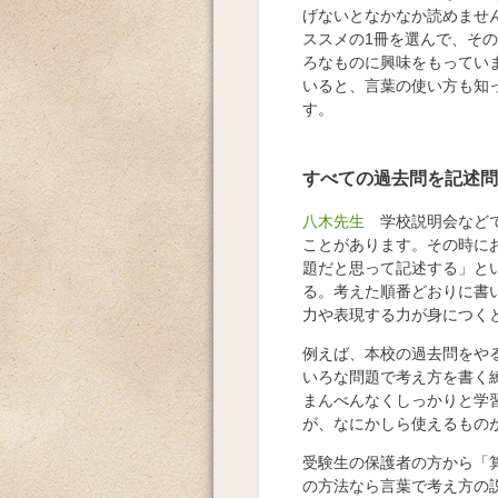
げないとなかなか読めませ
ススメの1冊を選んで、そ
ろなものに興味をもってい
いると、言葉の使い方も知
す。
すべての過去問を記述問
八木先生
学校説明会などで
ことがあります。その時に
題だと思って記述する」と
る。考えた順番どおりに書
力や表現する力が身につく
例えば、本校の過去問をや
いろな問題で考え方を書く
まんべんなくしっかりと学
が、なにかしら使えるもの
受験生の保護者の方から「
の方法なら言葉で考え方の