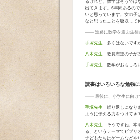
るけれど、数学はそうでは
出てきます。6年間あるの
いと思っています。女の子
なと思ったことを吸収して
進路に数学を選ぶ生徒
手塚先生
多くはないです
八木先生
教員志望の子がほ
手塚先生
数学がおもしろい
読書はいろいろな勉強に
最後に、小学生に向け
手塚先生
繰り返しになりま
ように伝える力をつけてき
八木先生
そうですね。本を
る」というテーマでビブリ
子どもたちはゲームなどや