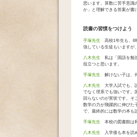
思います。算数に苦手意識
か」と理解できる答案が書
読書の習慣をつけよう
手塚先生
高校1年生も、8
強している生徒もいますが
八木先生
私は「国語を勉強
役立つと思います。
手塚先生
解けない子は、何
八木先生
大学入試でも、読
でなく理系でも強いです。
回らないのが実状です。そ
数学の力が飛躍的に伸びた
で、最終的には数学の本も
手塚先生
本校の図書館は利
八木先生
入学後も本を読め