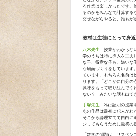
る作業は楽しかったです。他
るのかをみんなで計算する
交ぜながらやると、誰もが
教材は生徒にとって身近
八木先生
授業がわからない
学のうちは特に導入を工夫
な子、得意な子も、嫌いな
な場面づくりをしています
ています。もちろん名前は
ります。「どこかに自分の
興味をもって取り組んでく
ない？」みたいな話も出て
手塚先生
私は証明の授業を
あの作品は最初に犯人がわ
そこから論理立てて自白に
ジしてもらうために最初の
「数学の問題は、サスペン