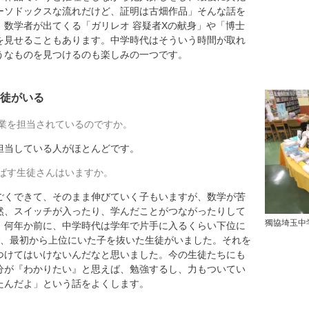
ーソドックスな流れだけど、証明は古畑作品」そんな話を
。数学者が出てくる「ガリレオ 容疑者Xの献身」や「博士
を見せることもあります。中学時代はそういう時間が取れ
うなものを見つけるのも楽しみの一つです。
徒がいる
業を担当されているのですか。
当している人がほとんどです。
ばす生徒さんはいますか。
くできて、そのまま伸びていく子もいますが、数学が苦
然、スイッチが入ったり、学んだことがつながったりして
獨協埼玉中
。何年か前に、中学時代は学年で片手に入るくらい下位に
で、最初から上位にいた子を抜いた生徒がいました。それを
つけてはいけないんだなと思いました。今の生徒たちにも
分が『わかりたい』と思えば、勉強するし、力もついてい
たんだよ」という話をよくします。