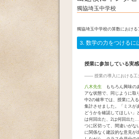
獨協埼玉中学校
獨協埼玉中学校の算数における
3.
数学の力をつけるに
授業に参加している実感
授業の導入における工
八木先生
もちろん興味のあ
アな状態で、同じように取
中2の確率では、授業に入る
集計させました。「ミスがあ
どうかを確認してほしい」
は何回出た、2は何回出た…
つに区切って、間違いがな
に関係なく建設的な意見が
しながら、クラス全員分のデ