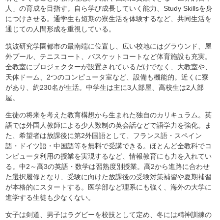
人」の育成を目指す。自ら学び成長していく能力、Study Skillsを身
につけさせる。通学生も短期の寮生活を体験するなど、共同生活を
通じての人間形成を重視している。
筑波研究学園都市の最南端に位置し、広い校地にはグラウンド、屋
外プール、テニスコート、バスケットコートなど体育施設も充実。
全教室にプロジェクターが設置されているだけでなく、大教室や、
天体ドーム、2つのコンピュータ室など、設備も機能的。近くに寮
があり、約230名が生活。中学生は主に3人部屋、高校生は2人部
屋。
生徒の将来を考えた教育構想から生まれた独自のカリキュラム。英
語では外国人教師による少人数制の英会話などで語学力を強化。ま
た、希望者は放課後に第2外国語として、フランス語・スペイン
語・ドイツ語・中国語等を無料で受講できる。ほとんど全教科でコ
ンピュータ利用の授業を実現するなど、情報教育にも力を入れてい
る。中2～高3の英語・数学は習熟度別授業。高2から進路に合わせ
た選択履修となり、受験に向けた放課後の受験対策補習や夏期補習
が本格的にスタートする。医学部など理系にも強く、海外の大学に
進学する生徒も少なくない。
女子は剣道、男子はラグビーを校技として定め、冬には精神訓練の