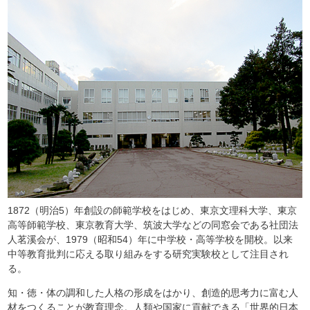
1872（明治5）年創設の師範学校をはじめ、東京文理科大学、東京
高等師範学校、東京教育大学、筑波大学などの同窓会である社団法
人茗溪会が、1979（昭和54）年に中学校・高等学校を開校。以来
中等教育批判に応える取り組みをする研究実験校として注目され
る。
知・徳・体の調和した人格の形成をはかり、創造的思考力に富む人
材をつくることが教育理念。人類や国家に貢献できる「世界的日本