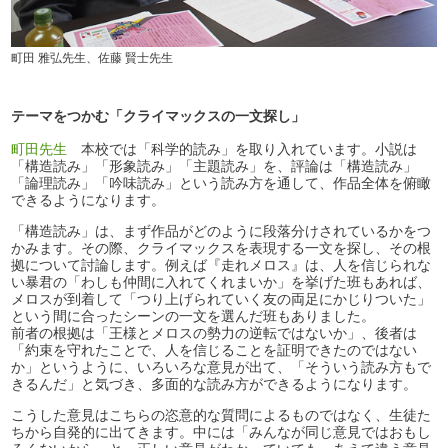
町田 雅弘先生、佐藤 賢士先生
テーマをつかむ「クライマックスの一文探し」
町田先生
本校では「科学的読み」を取り入れています。小説は
「構造読み」「形象読み」「主題読み」を、評論は「構造読み」
「論理読み」「吟味読み」という読み方を通して、作品全体を俯瞰
できるようになります。
「構造読み」は、まず作品がどのように段落分けされているかをつ
かみます。その際、クライマックスを表現する一文を探し、その根
拠について討論します。例えば『走れメロス』は、人を信じられな
い暴君の「わしも仲間に入れてくれまいか」を挙げた班もあれば、
メロスが到着して「つり上げられていく友の両足にかじりついた」
という間に合ったシーンの一文を選んだ班もありました。
前者の根拠は「王様とメロスの勢力の逆転ではないか」、後者は
「約束を守れたことで、人を信じることを証明できたのではない
か」というように、いろいろな意見が出て、「そういう読み方もで
きるんだ」と気づき、多面的な読み方ができるようになります。
こうした意見はこちらの恣意的な質問によるものではなく、生徒た
ちから自発的に出てきます。中には「みんなが同じ意見ではおもし