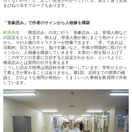
ろくないから」と、正しい意見がわかっていても、あえて違う意見
をひねり出すグループもあります。
「形象読み」で作者のサインから人物像を構築
町田先生
「構造読み」の次に行う「形象読み」は、登場人物など
の設定をとらえます。例えば、登場人物が身にまとう色のイメージ
から、その人物のキャラクターが想像できます。「赤」であれば、
活動的、目立ちたがり、負けず嫌いなど。作者が間接的に投げたサ
インから、人物像を構築していきます。文章の一部を取り上げて、
「この中でどの言葉に注目すると設定がわかるか」というように、
構造読みとは質問の仕方を変えます。
こうした読み方指導は国語科全体で統一しています。学年が上がっ
て教え方が変わることはありません。週1回、次回までの授業の確
認と、どのような発問が有効か、うまくいった事例を教員間で共有
しています。