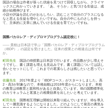
国語の場合は作者が張った伏線を見つけて回収しながら、クライマ
ックスに向かっていきます。「あ、そうか」と気づける生徒は、成
績が結構伸びます。
小説や評論を読むのがおもしろい、読むことで自分のプラスになる
なと思える生徒を増やしたいですね。自分の中にものさしを持っ
て、主体的に文章に挑んでいける生徒を育てたいですね。
国際バカロレア・ディプロマプログラム認定校に！
貴校は日本語で学ぶ「国際バカロレア・ディプロマプログラム
（IBDP）」の認定を受けました。従来の授業との相違点は何です
か。
町田先生
国語のIB授業は日本語で行います。作品数が少し増えそ
うですし、書く課題も増える見込みです。書く課題については話し
合いとセットにして、これまでの茗溪らしさは残したいと思ってい
ます。
佐藤先生
2017年度より「IBDPコース」がスタートしました。高
2・高3が対象なので、本格始動は2018年度からになります。本校
の教育はIB教育と親和性があると自負しています。IBの国際標準化
のカリキュラムと茗溪との相乗効果を出したいと考えています。
町田先生
国際相互理解は開校以来取り組んでいますが、IBを導入
して一層意識するようになりました。どのようにして発言の勇気を