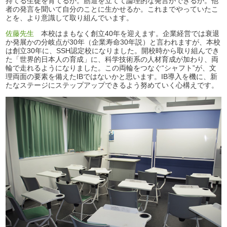
持てる生徒を育てるか。筋道を立てて論理的な発言ができるか。他
者の発言を聞いて自分のことに生かせるか。これまでやっていたこ
とを、より意識して取り組んでいます。
佐藤先生
本校はまもなく創立40年を迎えます。企業経営では衰退
か発展かの分岐点が30年（企業寿命30年説）と言われますが、本校
は創立30年に、SSH認定校になりました。開校時から取り組んでき
た「世界的日本人の育成」に、科学技術系の人材育成が加わり、両
輪で走れるようになりました。この両輪をつなぐ“シャフト”が、文
理両面の要素を備えたIBではないかと思います。IB導入を機に、新
たなステージにステップアップできるよう努めていく心構えです。