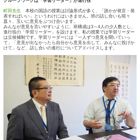
グループワークは「学習リーダー」が進行役
町田先生
本校の国語の授業は討論形式が多く、「誰かが発言・発
表すればいい」というわけにはいきません。班の話し合いも喧々
囂々、互いに意見をぶつけ合います。
みんなが意見を言いやすいように、班構成は3～4人の少人数とし、
進行役の「学習リーダー」を設けます。私の授業では学習リーダー
は立候補制です。学習リーダーには「一人ずつ意見を聞いていっ
て」「意見が出なかったら自分から意見を出して、みんなに投げか
けて」など、話し合いの進行についてアドバイスします。