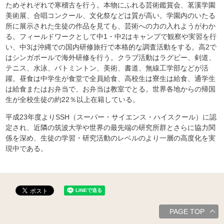
ためそれぞれで寒稽古を行う。本物にふれる芸術鑑賞会、茗溪学園
美術展、合唱コンクール、文化祭などは質が高い。学園内のいたる
所に展示された生徒の作品を見ても、芸術への力の入れようがわか
る。フィールドワークとして中1・中2はキャンプで観察や実習を行
い、中3は沖縄での国内研修旅行で本格的な調査活動をする。高2で
はシンガポールで海外研修を行う。クラブ活動はラグビー、剣道、
テニス、水泳、バトミントン、美術、書道、無線工学部などが活
躍。昼食は中学生が食堂で全員給食、高校生は寮生は給食、通学生
は給食またはお弁当で、お弁当は教室でとる。世界各地からの帰国
生が全校生徒の約22％以上在籍している。
平成23年度よりSSH（スーパー・サイエンス・ハイスクール）に認
定され、近隣の筑波大学や世界の最先端の研究所群とさらに協力関
係を深め、生徒の学習・研究活動のレベルのより一層の高度化を実
現中である。
PAGE TOP