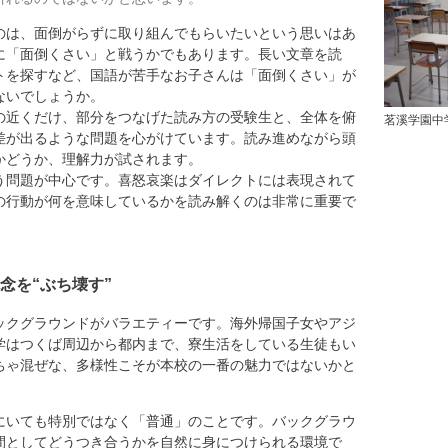
は、面倒がらずに取り組んでもらいたいという思いはあ
に「面倒くさい」と戦うかでもあります。長い文章を読
トを探すなど、国語が苦手なお子さんは「面倒くさい」が
ないでしょうか。
の近くだけ、部分をつなげた読み方の受験生と、全体を俯
茗溪学園中
差が出るような問題を心がけています。読み進めながら頭
かどうか、理解力が試されます。
う問題が中心です。喜怒哀楽はダイレクトには表現されて
の行動が何を意味しているかを読み解くのは非常に重要で
。
念を“ぶち壊す”
クグラウンドがバラエティーです。海外帰国子女やアジ
学はつくば周辺から都内まで、寮生活をしている生徒もい
ちゃ混ぜな、多様性こそが本校の一番の魅力ではないかと
いても特別ではなく「普通」のことです。バックグラウ
間としてどうつき合うかを自然に身につけられる環境で