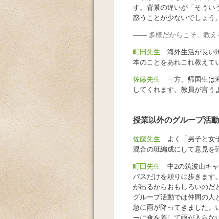
す。背景の違いが「そうい
惑うことが少ないでしょう
多様だからこそ、教え
町田先生
海外生活が長い帰
本のことをあれこれ教えて
佐藤先生
一方、帰国生は海
してくれます。教員が言う
授業以外のグループ活動
佐藤先生
よく「男子と女子
混合の班編成にして意見を
町田先生
中2の筑波山キャ
パスだけを頼りに歩きます
が出るからおもしろいのだ
グループ活動では仲間の人
急に雨が降ってきました。
ーに傘を差して雨が入らな