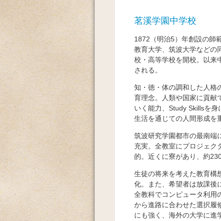
茗溪学園中学校
1872（明治5）年創設の
教育大学、筑波大学などの同
校・高等学校を開校。以来
される。
知・徳・体の調和した人格
育理念。人類や国家に貢献
いく能力、Study Ski
生活を通じての人間形成を
筑波研究学園都市の最南端
充実。全教室にプロジェク
的。近くに寮があり、約23
生徒の将来を考えた教育構
化。また、希望者は放課後
全教科でコンピュータ利用
から進路に合わせた選択履
にも強く、海外の大学に進