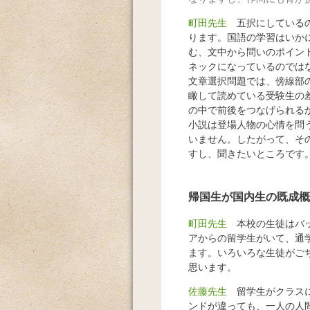
町田先生
五択にしているの
ります。国語の学習はいか
む、文中から問いのポイン
ネックになっているのでは
文章選択問題では、傍線部
瞰して読めている受験生の
の中で前後をつなげられる
小説は登場人物の心情を問
いません。したがって、そ
すし、聞きたいところです
帰国生が国内生の既成概
町田先生
本校の生徒はバッ
アからの留学生がいて、通
ます。いろいろな生徒がご
思います。
佐藤先生
留学生がクラスに
ンドが違っても、一人の人