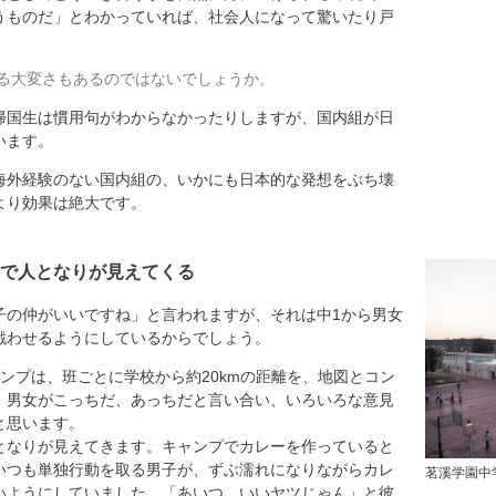
うものだ」とわかっていれば、社会人になって驚いたり戸
。
る大変さもあるのではないでしょうか。
国生は慣用句がわからなかったりしますが、国内組が日
います。
外経験のない国内組の、いかにも日本的な発想をぶち壊
より効果は絶大です。
で人となりが見えてくる
の仲がいいですね」と言われますが、それは中1から男女
戦わせるようにしているからでしょう。
ンプは、班ごとに学校から約20kmの距離を、地図とコン
。男女がこっちだ、あっちだと言い合い、いろいろな意見
と思います。
となりが見えてきます。キャンプでカレーを作っていると
いつも単独行動を取る男子が、ずぶ濡れになりながらカレ
茗溪学園中
いようにしていました。「あいつ、いいヤツじゃん」と彼