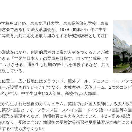
師範学校をはじめ、東京文理科大学、東京高等師範学校、東京
窓会である社団法人茗溪会が、1979（昭和54）年に中学
中等教育批判に応える取り組みをする研究実験校として注目
の形成をはかり、創造的思考力に富む人材をつくることが教
できる「世界的日本人」の育成を目指す。自ら学び成長して
llsを身につけさせる。通学生も短期の寮生活を体験するなど、共同
重視している。
に位置し、広い校地にはグラウンド、屋外プール、テニスコート、バス
ターが設置されているだけでなく、大教室や、天体ドーム、2つのコン
0名が生活。中学生は主に3人部屋、高校生は2人部屋。
想から生まれた独自のカリキュラム。英語では外国人教師による少人数
に第2外国語として、フランス語・スペイン語・ドイツ語・中国語等を
の授業を実現するなど、情報教育にも力を入れている。中2～高3の英語
修となり、受験に向けた放課後の受験対策補習や夏期補習が本格的にス
学する生徒も少なくない。