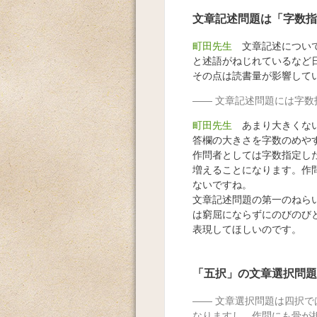
文章記述問題は「字数指
町田先生
文章記述について
と述語がねじれているなど
その点は読書量が影響して
文章記述問題には字数
町田先生
あまり大きくない
答欄の大きさを字数のめや
作問者としては字数指定し
増えることになります。作
ないですね。
文章記述問題の第一のねら
は窮屈にならずにのびのび
表現してほしいのです。
「五択」の文章選択問題
文章選択問題は四択で
なりますし、作問にも骨が