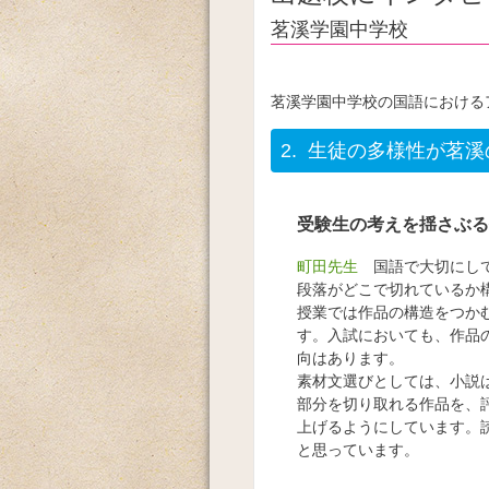
茗溪学園中学校
茗溪学園中学校の国語における
2.
生徒の多様性が茗溪
受験生の考えを揺さぶる
町田先生
国語で大切にして
段落がどこで切れているか
授業では作品の構造をつか
す。入試においても、作品
向はあります。
素材文選びとしては、小説
部分を切り取れる作品を、
上げるようにしています。
と思っています。