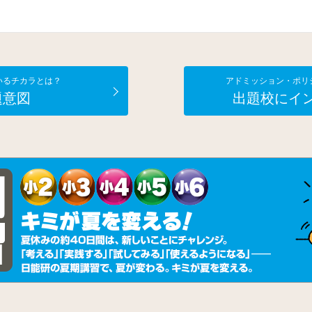
いるチカラとは？
アドミッション・ポリ
題意図
出題校にイ