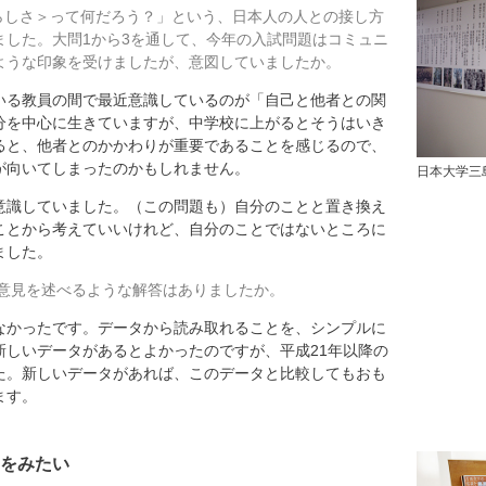
らしさ＞って何だろう？」という、日本人の人との接し方
ました。大問1から3を通して、今年の入試問題はコミュニ
ような印象を受けましたが、意図していましたか。
る教員の間で最近意識しているのが「自己と他者との関
分を中心に生きていますが、中学校に上がるとそうはいき
ると、他者とのかかわりが重要であることを感じるので、
が向いてしまったのかもしれません。
日本大学三
識していました。（この問題も）自分のことと置き換え
ことから考えていいけれど、自分のことではないところに
ました。
意見を述べるような解答はありましたか。
かったです。データから読み取れることを、シンプルに
新しいデータがあるとよかったのですが、平成21年以降の
た。新しいデータがあれば、このデータと比較してもおも
ます。
をみたい