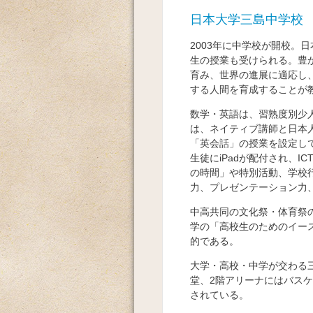
日本大学三島中学校
2003年に中学校が開校。
生の授業も受けられる。豊
育み、世界の進展に適応し
する人間を育成することが
数学・英語は、習熟度別少
は、ネイティブ講師と日本
「英会話」の授業を設定して
生徒にiPadが配付され、
の時間」や特別活動、学校
力、プレゼンテーション力
中高共同の文化祭・体育祭
学の「高校生のためのイー
的である。
大学・高校・中学が交わる
堂、2階アリーナにはバスケ
されている。