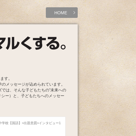
HOME
います。
学のメッセージが込められています。
ズでは、そんな子どもたちの“未来への
リシー）と、子どもたちへのメッセー
島中学校【国語】
出題意図
インタビュー1