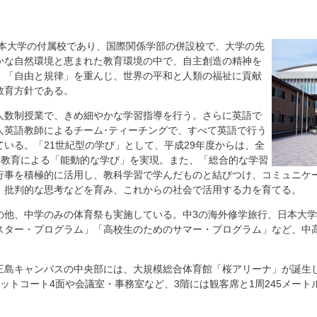
日本大学の付属校であり、国際関係学部の併設校で、大学の先
かな自然環境と恵まれた教育環境の中で、自主創造の精神を
、「自由と規律」を重んじ、世界の平和と人類の福祉に貢献
教育方針である。
人数制授業で、きめ細やかな学習指導を行う。さらに英語で
人英語教師によるチーム･ティーチングで、すべて英語で行う
いる。「21世紀型の学び」として、平成29年度からは、全
ICT教育による「能動的な学び」を実現。また、「総合的な学習
行事を積極的に活用し、教科学習で学んだものと結びつけ、コミュニケ
、批判的な思考などを育み、これからの社会で活用する力を育てる。
の他、中学のみの体育祭も実施している。中3の海外修学旅行、日本大
スター・プログラム」「高校生のためのサマー・プログラム」など、中
三島キャンパスの中央部には、大規模総合体育館「桜アリーナ」が誕生し
ットコート4面や会議室・事務室など、3階には観客席と1周245メー