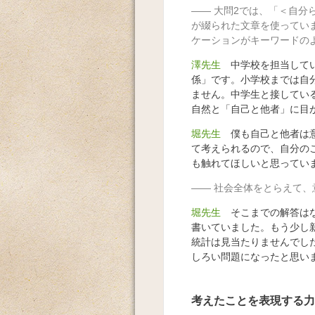
大問2では、「＜自分
が綴られた文章を使ってい
ケーションがキーワードの
澤先生
中学校を担当してい
係」です。小学校までは自
ません。中学生と接してい
自然と「自己と他者」に目
堀先生
僕も自己と他者は意
て考えられるので、自分の
も触れてほしいと思ってい
社会全体をとらえて、
堀先生
そこまでの解答はな
書いていました。もう少し
統計は見当たりませんでし
しろい問題になったと思い
考えたことを表現する力