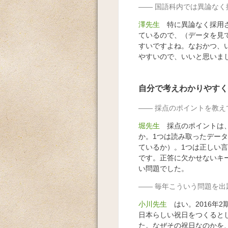
国語科内では異論なく
澤先生
特に異論なく採用さ
ているので、（データを見
すいですよね。なおかつ、
やすいので、いいと思いま
自分で考えわかりやすく
採点のポイントを教え
堀先生
採点のポイントは、
か。1つは読み取ったデー
ているか）。1つは正しい
です。正答に欠かせないキ
い問題でした。
毎年こういう問題を出
小川先生
はい。2016年
日本らしい祝日をつくると
た。なぜその祝日なのかを