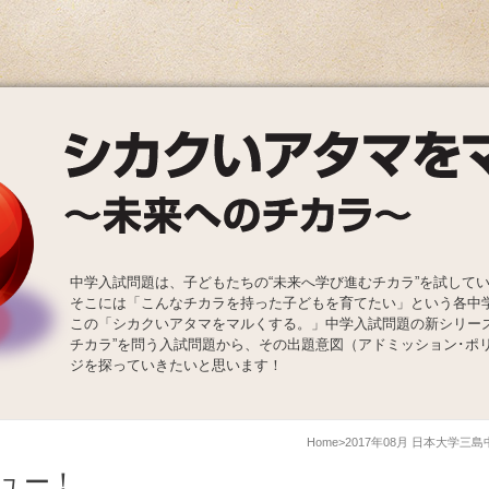
中学入試問題は、子どもたちの“未来へ学び進むチカラ”を試して
そこには「こんなチカラを持った子どもを育てたい」という各中
この「シカクいアタマをマルくする。」中学入試問題の新シリー
チカラ”を問う入試問題から、その出題意図（アドミッション･ポ
ジを探っていきたいと思います！
Home
2017年08月 日本大学三
ュー！