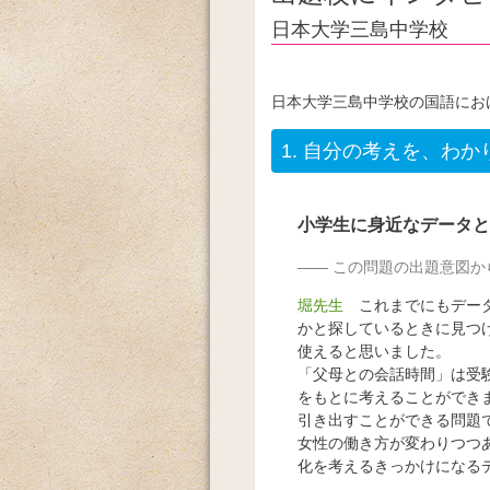
日本大学三島中学校
日本大学三島中学校の国語にお
1.
自分の考えを、わか
小学生に身近なデータと
この問題の出題意図か
堀先生
これまでにもデータ
かと探しているときに見つ
使えると思いました。
「父母との会話時間」は受
をもとに考えることができ
引き出すことができる問題
女性の働き方が変わりつつ
化を考えるきっかけになる