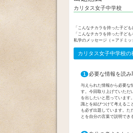
カリタス女子中学校
「こんなチカラを持った子ども
「こんなチカラを持った子ども
私学のメッセージ（＝アドミッ
カリタス女子中学校の
必要な情報を読み
1
与えられた情報から必要な
す。今回取り上げていただ
を出したいと思っています
識とを結びつけて考えるこ
も必ず出題しています。た
とを自分の言葉で説明でき