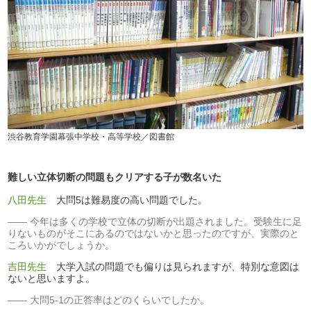
渋谷教育学園幕張中学校・高等学校／図書館
難しい立体切断の問題もクリアする子が数名いた
八田先生
大問5は難易度の高い問題でした。
今年は多くの学校で立体の切断が出題されました。受験生に足
りないものがそこにあるのではないかと思ったのですが、実際のと
ころいかがでしょうか。
吉田先生
大学入試の問題でも偏りは見られますが、特別な意図は
ないと思いますよ。
大問5-1の正答率はどのくらいでしたか。