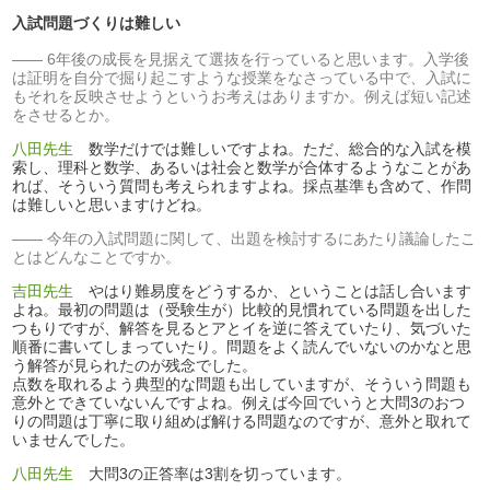
入試問題づくりは難しい
6年後の成長を見据えて選抜を行っていると思います。入学後
は証明を自分で掘り起こすような授業をなさっている中で、入試に
もそれを反映させようというお考えはありますか。例えば短い記述
をさせるとか。
八田先生
数学だけでは難しいですよね。ただ、総合的な入試を模
索し、理科と数学、あるいは社会と数学が合体するようなことがあ
れば、そういう質問も考えられますよね。採点基準も含めて、作問
は難しいと思いますけどね。
今年の入試問題に関して、出題を検討するにあたり議論したこ
とはどんなことですか。
吉田先生
やはり難易度をどうするか、ということは話し合います
よね。最初の問題は（受験生が）比較的見慣れている問題を出した
つもりですが、解答を見るとアとイを逆に答えていたり、気づいた
順番に書いてしまっていたり。問題をよく読んでいないのかなと思
う解答が見られたのが残念でした。
点数を取れるよう典型的な問題も出していますが、そういう問題も
意外とできていないんですよね。例えば今回でいうと大問3のおつ
りの問題は丁寧に取り組めば解ける問題なのですが、意外と取れて
いませんでした。
八田先生
大問3の正答率は3割を切っています。