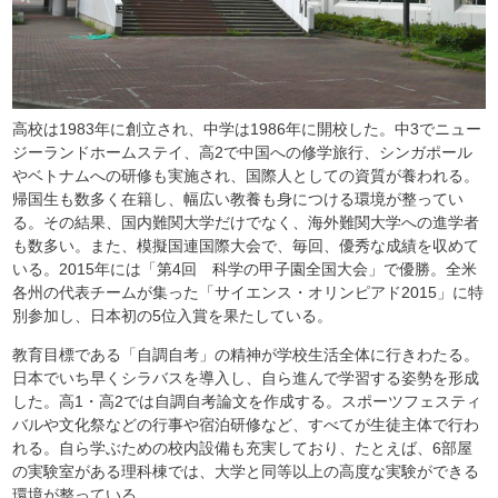
高校は1983年に創立され、中学は1986年に開校した。中3でニュー
ジーランドホームステイ、高2で中国への修学旅行、シンガポール
やベトナムへの研修も実施され、国際人としての資質が養われる。
帰国生も数多く在籍し、幅広い教養も身につける環境が整ってい
る。その結果、国内難関大学だけでなく、海外難関大学への進学者
も数多い。また、模擬国連国際大会で、毎回、優秀な成績を収めて
いる。2015年には「第4回 科学の甲子園全国大会」で優勝。全米
各州の代表チームが集った「サイエンス・オリンピアド2015」に特
別参加し、日本初の5位入賞を果たしている。
教育目標である「自調自考」の精神が学校生活全体に行きわたる。
日本でいち早くシラバスを導入し、自ら進んで学習する姿勢を形成
した。高1・高2では自調自考論文を作成する。スポーツフェスティ
バルや文化祭などの行事や宿泊研修など、すべてが生徒主体で行わ
れる。自ら学ぶための校内設備も充実しており、たとえば、6部屋
の実験室がある理科棟では、大学と同等以上の高度な実験ができる
環境が整っている。