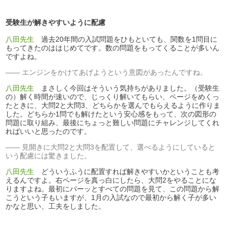
受験生が解きやすいように配慮
八田先生
過去20年間の入試問題をひもといても、関数を1問目に
もってきたのははじめてです。数の問題をもってくることが多いん
ですよね。
エンジンをかけてあげようという意図があったんですね。
八田先生
まさしく今回はそういう気持ちがありました。（受験生
の）解く時間が速いので、じっくり解いてもらい、ページをめくっ
たときに、大問2と大問3、どちらかを選んでもらえるように作りま
した。どちらか1問でも解けたという安心感をもって、次の図形の
問題に取り組み、最後にちょっと難しい問題にチャレンジしてくれ
ればいいと思ったのです。
見開きに大問2と大問3を配置して、選べるようにしていると
いう配慮には驚きました。
八田先生
どういうふうに配置すれば解きやすいかということも考
えるんですよ。右ページを真っ白にしたら、大問2をやることにな
りますよね。最初にパーッとすべての問題を見て、この問題から解
こうという子もいますが、1月の入試なので最初から解く子が多い
かなと思い、工夫をしました。