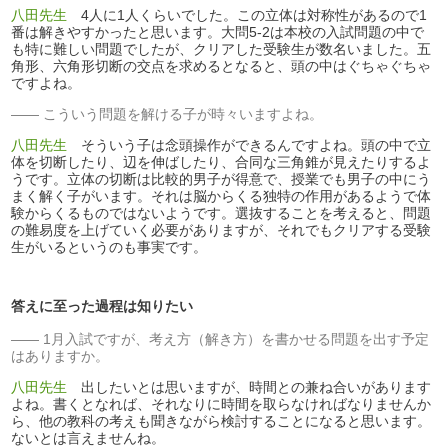
八田先生
4人に1人くらいでした。この立体は対称性があるので1
番は解きやすかったと思います。大問5-2は本校の入試問題の中で
も特に難しい問題でしたが、クリアした受験生が数名いました。五
角形、六角形切断の交点を求めるとなると、頭の中はぐちゃぐちゃ
ですよね。
こういう問題を解ける子が時々いますよね。
八田先生
そういう子は念頭操作ができるんですよね。頭の中で立
体を切断したり、辺を伸ばしたり、合同な三角錐が見えたりするよ
うです。立体の切断は比較的男子が得意で、授業でも男子の中にう
まく解く子がいます。それは脳からくる独特の作用があるようで体
験からくるものではないようです。選抜することを考えると、問題
の難易度を上げていく必要がありますが、それでもクリアする受験
生がいるというのも事実です。
答えに至った過程は知りたい
1月入試ですが、考え方（解き方）を書かせる問題を出す予定
はありますか。
八田先生
出したいとは思いますが、時間との兼ね合いがあります
よね。書くとなれば、それなりに時間を取らなければなりませんか
ら、他の教科の考えも聞きながら検討することになると思います。
ないとは言えませんね。