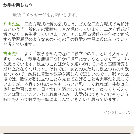
数学を楽しもう
最後にメッセージをお願いします。
八田先生
二次方程式の解の公式には、どんな二次方程式でも解け
るという「一般化」の素晴らしさが備わっています。二次方程式が
解けなくても生活していけますが、そこに至る過程を中学校で追求
する学習履歴のようなものがその子の数学の学習に役に立っていく
と考えています。
吉田先生
よく「数学を学んでなにに役立つの？」という人がいま
すが、私は、数学を無理になにかに役立たせようとしなくてもいい
と思っています。役立つことばかりを追いかけていると基礎研究も
成り立たなくなります。それでは、あとの人たちに役立つものを残
せないので、純粋に算数や数学を楽しんでほしいのです。我々の立
場では、数学が役に立つことを見せてあげることも大事だと思って
いますが、内容そのものをおもしろいと思ってくれれば、生徒は主
体的に学習します。日々忙しく過ごしている中で、ゆっくり考える
ことは難しいことかもしれませんが、入学後はできるだけそういう
時間をとって数学を一緒に楽しんでいきたいと思っています。
インタビュー3/3