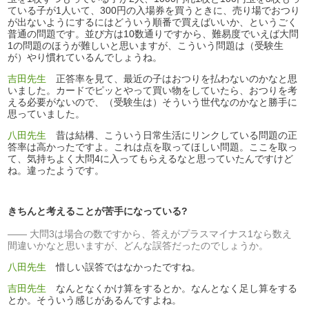
ている子が1人いて、300円の入場券を買うときに、売り場でおつり
が出ないようにするにはどういう順番で買えばいいか、というごく
普通の問題です。並び方は10数通りですから、難易度でいえば大問
1の問題のほうが難しいと思いますが、こういう問題は（受験生
が）やり慣れているんでしょうね。
吉田先生
正答率を見て、最近の子はおつりを払わないのかなと思
いました。カードでピッとやって買い物をしていたら、おつりを考
える必要がないので、（受験生は）そういう世代なのかなと勝手に
思っていました。
八田先生
昔は結構、こういう日常生活にリンクしている問題の正
答率は高かったですよ。これは点を取ってほしい問題。ここを取っ
て、気持ちよく大問4に入ってもらえるなと思っていたんですけど
ね。違ったようです。
きちんと考えることが苦手になっている?
大問3は場合の数ですから、答えがプラスマイナス1なら数え
間違いかなと思いますが、どんな誤答だったのでしょうか。
八田先生
惜しい誤答ではなかったですね。
吉田先生
なんとなくかけ算をするとか。なんとなく足し算をする
とか。そういう感じがあるんですよね。