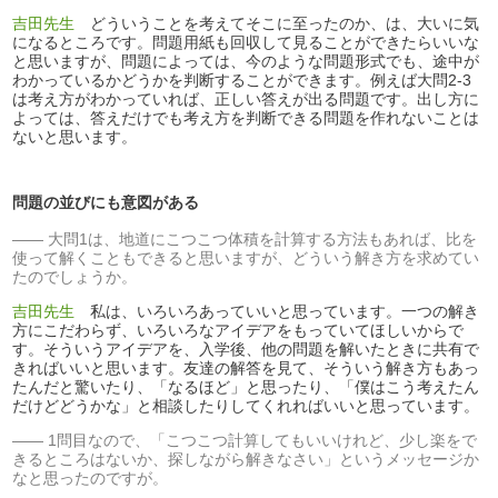
吉田先生
どういうことを考えてそこに至ったのか、は、大いに気
になるところです。問題用紙も回収して見ることができたらいいな
と思いますが、問題によっては、今のような問題形式でも、途中が
わかっているかどうかを判断することができます。例えば大問2-3
は考え方がわかっていれば、正しい答えが出る問題です。出し方に
よっては、答えだけでも考え方を判断できる問題を作れないことは
ないと思います。
問題の並びにも意図がある
大問1は、地道にこつこつ体積を計算する方法もあれば、比を
使って解くこともできると思いますが、どういう解き方を求めてい
たのでしょうか。
吉田先生
私は、いろいろあっていいと思っています。一つの解き
方にこだわらず、いろいろなアイデアをもっていてほしいからで
す。そういうアイデアを、入学後、他の問題を解いたときに共有で
きればいいと思います。友達の解答を見て、そういう解き方もあっ
たんだと驚いたり、「なるほど」と思ったり、「僕はこう考えたん
だけどどうかな」と相談したりしてくれればいいと思っています。
1問目なので、「こつこつ計算してもいいけれど、少し楽をで
きるところはないか、探しながら解きなさい」というメッセージか
なと思ったのですが。