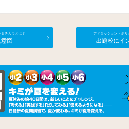
いるチカラとは？
アドミッション・ポリ
題意図
出題校にイ