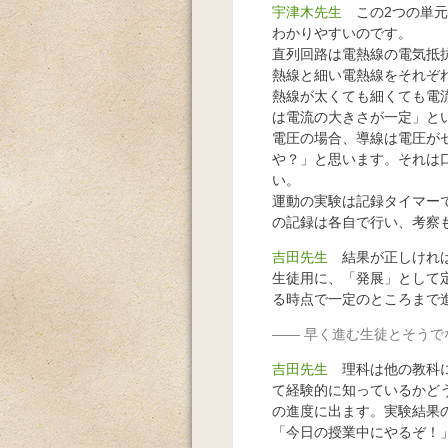
宇津木先生
この2つの単元
わかりやすいのです。
直列回路は電熱線の電気抵
熱線と細い電熱線をそれぞ
熱線が太くても細くても電
は電流の大きさが一定」と
電圧の場合、導線は電圧が
や？」と思います。それは
い。
運動の実験は記録タイマー
の記録は各自で行い、考察
吉田先生
結果が正しければ
生徒用に、「発展」として
る時点で一定のところまで
早く進む生徒とそうで
吉田先生
理科は他の教科に
て経験的に知っているかど
の進度に出ます。実験結果の
「今日の授業中にやるぞ！