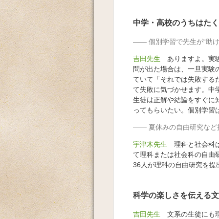
中学・高校のうちはたく
個別学習で先生が“助
吉田先生
ありますよ。実験
問が出た場合は、一旦実験
ていて「それでは失敗する
て失敗に気づかせます。中
生徒は正解や結論をすぐに
ってもらいたい。個別学習
夏休みの自由研究など
宇津木先生
理科と社会科は
て理科または社会科の自由研
36人が理科の自由研究を提
科学の楽しさを伝える文
吉田先生
文系の生徒にも理