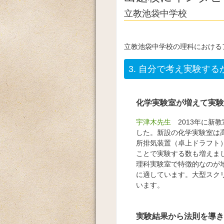
立教池袋中学校
立教池袋中学校の理科における
3.
自分で考え実験する
化学実験室が増えて実験
宇津木先生
2013年に新
した。新設の化学実験室は
所排気装置（卓上ドラフト
ことで実験する数も増えま
理科実験室で特徴的なのが
に適しています。大型スク
います。
実験結果から法則を導き