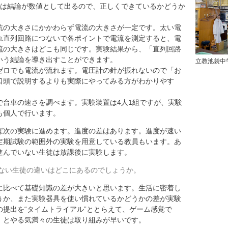
は結論が数値として出るので、正しくできているかどうか
抗の大きさにかかわらず電流の大きさが一定です。太い電
れ直列回路につないで各ポイントで電流を測定すると、電
流の大きさはどこも同じです。実験結果から、「直列回路
いう結論を導き出すことができます。
立教池袋中
ゼロでも電流が流れます。電圧計の針が振れないので「お
口頭で説明するよりも実際にやってみる方がわかりやす
で台車の速さを調べます。実験装置は4人1組ですが、実験
も個人で行います。
次の実験に進めます。進度の差はあります。進度が速い
定期試験の範囲外の実験を用意している教員もいます。あ
進んでいない生徒は放課後に実験します。
ない生徒の違いはどこにあるのでしょうか。
比べて基礎知識の差が大きいと思います。生活に密着し
うか、また実験器具を使い慣れているかどうかの差が実験
提出を“タイムトライアル”ととらえて、ゲーム感覚で
」とやる気満々の生徒は取り組みが早いです。