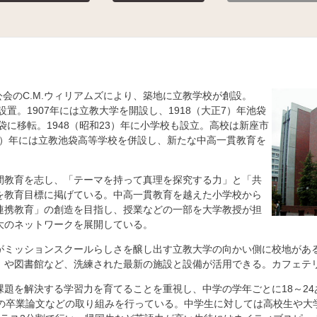
聖公会のC.M.ウィリアムズにより、築地に立教学校が創設。
設置。1907年には立教大学を開設し、1918（大正7）年池袋
池袋に移転。1948（昭和23）年に小学校も設立。高校は新座市
12）年には立教池袋高等学校を併設し、新たな中高一貫教育を
間教育を志し、「テーマを持って真理を探究する力」と「共
を教育目標に掲げている。中高一貫教育を越えた小学校から
連携教育」の創造を目指し、授業などの一部を大学教授が担
大のネットワークを展開している。
がミッションスクールらしさを醸し出す立教大学の向かい側に校地があ
）や図書館など、洗練された最新の施設と設備が活用できる。カフェテ
課題を解決する学習力を育てることを重視し、中学の学年ごとに18～2
3の卒業論文などの取り組みを行っている。中学生に対しては高校生や大