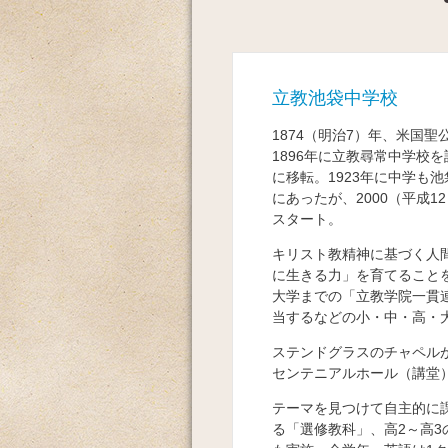
立教池袋中学校
1874（明治7）年、米国
1896年に立教尋常中学校を
に移転。1923年に中学も
にあったが、2000（平成
スタート。
キリスト教精神に基づく人
に生きる力」を育てること
大学までの「立教学院一貫
当するなどの小・中・高・
ステンドグラスのチャペル
センテニアルホール（講堂
テーマを見つけて自主的に
る「選修教科」、高2～高