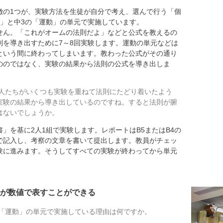
の1つが、実験方法を生徒が自分で考え、選んで行う「個
流」と中3の「運動」の単元で実施しています。
せん。「これがオームの法則だよ」などと公式を教えるの
則を導き出すために7～8回実験します。運動の単元などは
という間に終わってしまいます。教わった公式がその通り
ののではなく、実験の結果から法則の公式を導き出しま
人たちがいくつも実験を重ねて法則にたどり着いたよう
実験の結果から導き出しているのですね。すると法則が腑
はないでしょうか。
」を基に2人1組で実験します。レポートはB5またはB4の
で記入し、考察の文章を書いて提出します。教員がチェッ
験に進みます。そうしてすべての実験が終わってから単元
。
が数値で表すことができる
「運動」の単元で実施している理由は何ですか。