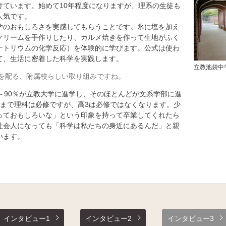
けています。始めて10年程度になりますが、理系の生徒も
人気です。
学のおもしろさを実感してもらうことです。氷に塩を加え
クリームを手作りしたり、カルメ焼きを作って生地がふく
ナトリウムの化学反応）を体験的に学びます。公式は使わ
て、生活に密着した科学を実践します。
立教池袋中
を配る、附属校らしい取り組みですね。
～90％が立教大学に進学し、そのほとんどが文系学部に進
2まで理科は必修ですが、高3は必修ではなくなります。少
っておもしろいな」という印象を持って卒業してくれたら
社会人になっても「科学は私たちの身近にあるんだ」と親
います。
インタビュー1
インタビュー2
インタビュー3