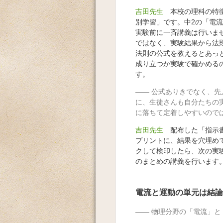
吉田先生
本校の理科の特徴
別学習」です。中2の「電
実験前に一斉講義は行いま
ではなく、実験結果から法
法則の公式を教えるとあっ
成り立つか実験で確かめる
す。
公式ありきでなく、先
に、生徒さんも自分たちの
に落ちて定着しやすいので
吉田先生
配布した「指示書
プリントに、結果を穴埋め
クして検印したら、次の実
のまとめの講義を行います
電流と運動の単元は結論
物理分野の「電流」と