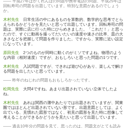
平成27年はかくれんぼの問題や携帯電話の問題、平成25年は
回転寿司の問題を出題しています。特別な意図があるのでしょう
か。
木村先生
日常生活の中にあるものを算数的、数学的な思考でとら
えられるかどうかを見たいと思って出題しています。回転寿司の問
題は、実際に店に行った時にひらめきました。「これだ！」と思っ
たので、すぐに動画を撮ってだいたいの速度や速さの比率、皿の大
きさなどを把握して問題を作りました。ですから、実際に近い設定
になっています。
原田先生
2つのものが同時に動くのがミソですよね。物理のよう
な内容（相対速度）ですが、おもしろいと思った問題の1つです。
木村先生
入試問題ですが、できれば遊び心があり、楽しんで解け
る問題を出したいと思っています。
昨年のねじれの問題もおもしろかったです。
松岡先生
大問4ですね。あまり出題されていない立体でしたよ
ね。
木村先生
あれは関西の灘中あたりでは出題されていますが、関東
圏ではほとんど出題されていない形です。出題意図としては、よく
出ている、見慣れた図形ではなく、初見の図形を見た時に想像して
考えることができるかどうかを見たいと思って出題しています。
過去10年分の問題を見て、思ったのは、問題文がとても読み