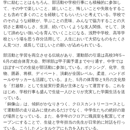
学に励むことはもちろん、部活動や学校行事にも積極的に参加し
て、その中で楽しいこと、嬉しいこと、悔しいことや失敗をするこ
とも含めて多くのことを経験してもらいたいと考えている。学校で
のそのような経験が、学ぶことの意味、みんなで協力することの大
切さと素晴らしさ、生涯、続いていくような友人関係、そして、決
して諦めない強い心を育んでいくことになる。浅野中学校、高等学
校という場を思う存分活用して、人生において大切なものをたくさ
ん見つけ、成長してほしいとの願いが込められている。
部活動と学習を両立させる伝統があり、運動部の引退は高校3年5～
6月の総合体育大会、野球部は甲子園予選までやり通す。中学では
ほぼすべての生徒が部活動に参加している。ボクシング、化学、生
物、囲碁、将棋、ディベート、演劇が全国レベル。柔道、ハンドボ
ールやサッカーも活躍している。また、5月の体育祭と9月の文化祭
を「打越祭」として生徒実行委員が主体となって運営する。これを
はじめ、学校行事も盛んで生徒一人ひとりが充実した学園生活を送
っている。
「銅像山」は、傾斜がかなりきつく、クロスカントリーコースとし
て運動部の走り込みに使われるだけでなく、中学生たちの絶好の遊
び場所となっている。また、各学年のフロアに職員室を配置してオ
ープンにすることで、生徒と学年担当の先生が日常的に対話を行っ
ている。こうしたメンタルケアにも力を入れている。