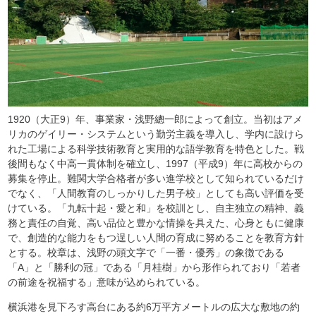
1920（大正9）年、事業家・浅野總一郎によって創立。当初はアメ
リカのゲイリー・システムという勤労主義を導入し、学内に設けら
れた工場による科学技術教育と実用的な語学教育を特色とした。戦
後間もなく中高一貫体制を確立し、1997（平成9）年に高校からの
募集を停止。難関大学合格者が多い進学校として知られているだけ
でなく、「人間教育のしっかりした男子校」としても高い評価を受
けている。「九転十起・愛と和」を校訓とし、自主独立の精神、義
務と責任の自覚、高い品位と豊かな情操を具えた、心身ともに健康
で、創造的な能力をもつ逞しい人間の育成に努めることを教育方針
とする。校章は、浅野の頭文字で「一番・優秀」の象徴である
「A」と「勝利の冠」である「月桂樹」から形作られており「若者
の前途を祝福する」意味が込められている。
横浜港を見下ろす高台にある約6万平方メートルの広大な敷地の約