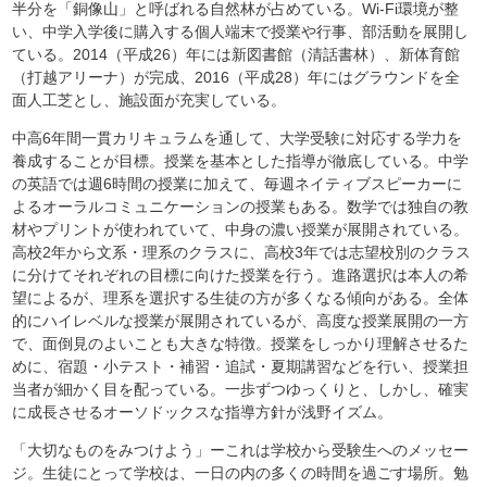
半分を「銅像山」と呼ばれる自然林が占めている。Wi-Fi環境が整
い、中学入学後に購入する個人端末で授業や行事、部活動を展開し
ている。2014（平成26）年には新図書館（清話書林）、新体育館
（打越アリーナ）が完成、2016（平成28）年にはグラウンドを全
面人工芝とし、施設面が充実している。
中高6年間一貫カリキュラムを通して、大学受験に対応する学力を
養成することが目標。授業を基本とした指導が徹底している。中学
の英語では週6時間の授業に加えて、毎週ネイティブスピーカーに
よるオーラルコミュニケーションの授業もある。数学では独自の教
材やプリントが使われていて、中身の濃い授業が展開されている。
高校2年から文系・理系のクラスに、高校3年では志望校別のクラス
に分けてそれぞれの目標に向けた授業を行う。進路選択は本人の希
望によるが、理系を選択する生徒の方が多くなる傾向がある。全体
的にハイレベルな授業が展開されているが、高度な授業展開の一方
で、面倒見のよいことも大きな特徴。授業をしっかり理解させるた
めに、宿題・小テスト・補習・追試・夏期講習などを行い、授業担
当者が細かく目を配っている。一歩ずつゆっくりと、しかし、確実
に成長させるオーソドックスな指導方針が浅野イズム。
「大切なものをみつけよう」ーこれは学校から受験生へのメッセー
ジ。生徒にとって学校は、一日の内の多くの時間を過ごす場所。勉