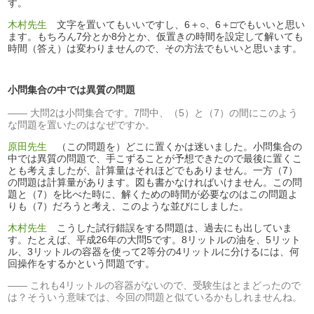
す。
木村先生
文字を置いてもいいですし、6＋○、6＋□でもいいと思い
ます。もちろん7分とか8分とか、仮置きの時間を設定して解いても
時間（答え）は変わりませんので、その方法でもいいと思います。
小問集合の中では異質の問題
大問2は小問集合です。7問中、（5）と（7）の間にこのよう
な問題を置いたのはなぜですか。
原田先生
（この問題を）どこに置くかは迷いました。小問集合の
中では異質の問題で、手こずることが予想できたので最後に置くこ
とも考えましたが、計算量はそれほどでもありません。一方（7）
の問題は計算量があります。図も書かなければいけません。この問
題と（7）を比べた時に、解くための時間が必要なのはこの問題よ
りも（7）だろうと考え、このような並びにしました。
木村先生
こうした試行錯誤をする問題は、過去にも出していま
す。たとえば、平成26年の大問5です。8リットルの油を、5リット
ル、3リットルの容器を使って2等分の4リットルに分けるには、何
回操作をするかという問題です。
これも4リットルの容器がないので、受験生はとまどったので
は？そういう意味では、今回の問題と似ているかもしれませんね。