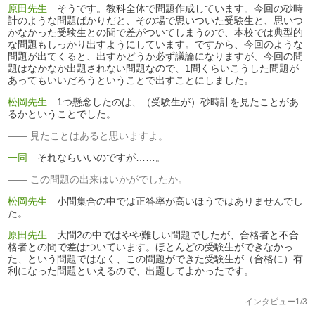
原田先生
そうです。教科全体で問題作成しています。今回の砂時
計のような問題ばかりだと、その場で思いついた受験生と、思いつ
かなかった受験生との間で差がついてしまうので、本校では典型的
な問題もしっかり出すようにしています。ですから、今回のような
問題が出てくると、出すかどうか必ず議論になりますが、今回の問
題はなかなか出題されない問題なので、1問くらいこうした問題が
あってもいいだろうということで出すことにしました。
松岡先生
1つ懸念したのは、（受験生が）砂時計を見たことがあ
るかということでした。
見たことはあると思いますよ。
一同
それならいいのですが……。
この問題の出来はいかがでしたか。
松岡先生
小問集合の中では正答率が高いほうではありませんでし
た。
原田先生
大問2の中ではやや難しい問題でしたが、合格者と不合
格者との間で差はついています。ほとんどの受験生ができなかっ
た、という問題ではなく、この問題ができた受験生が（合格に）有
利になった問題といえるので、出題してよかったです。
インタビュー1/3