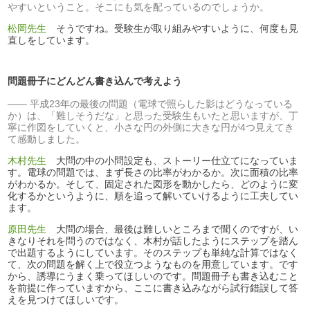
やすいということ。そこにも気を配っているのでしょうか。
松岡先生
そうですね。受験生が取り組みやすいように、何度も見
直しをしています。
問題冊子にどんどん書き込んで考えよう
平成23年の最後の問題（電球で照らした影はどうなっている
か）は、「難しそうだな」と思った受験生もいたと思いますが、丁
寧に作図をしていくと、小さな円の外側に大きな円が4つ見えてき
て感動しました。
木村先生
大問の中の小問設定も、ストーリー仕立てになっていま
す。電球の問題では、まず長さの比率がわかるか。次に面積の比率
がわかるか。そして、固定された図形を動かしたら、どのように変
化するかというように、順を追って解いていけるように工夫してい
ます。
原田先生
大問の場合、最後は難しいところまで聞くのですが、い
きなりそれを問うのではなく、木村が話したようにステップを踏ん
で出題するようにしています。そのステップも単純な計算ではなく
て、次の問題を解く上で役立つようなものを用意しています。です
から、誘導にうまく乗ってほしいのです。問題冊子も書き込むこと
を前提に作っていますから、ここに書き込みながら試行錯誤して答
えを見つけてほしいです。