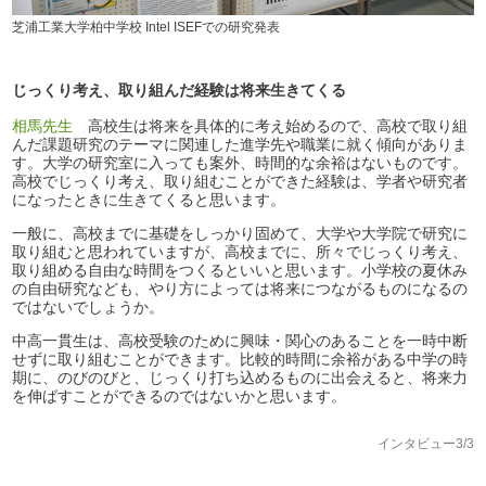
芝浦工業大学柏中学校 Intel ISEFでの研究発表
じっくり考え、取り組んだ経験は将来生きてくる
相馬先生
高校生は将来を具体的に考え始めるので、高校で取り組
んだ課題研究のテーマに関連した進学先や職業に就く傾向がありま
す。大学の研究室に入っても案外、時間的な余裕はないものです。
高校でじっくり考え、取り組むことができた経験は、学者や研究者
になったときに生きてくると思います。
一般に、高校までに基礎をしっかり固めて、大学や大学院で研究に
取り組むと思われていますが、高校までに、所々でじっくり考え、
取り組める自由な時間をつくるといいと思います。小学校の夏休み
の自由研究なども、やり方によっては将来につながるものになるの
ではないでしょうか。
中高一貫生は、高校受験のために興味・関心のあることを一時中断
せずに取り組むことができます。比較的時間に余裕がある中学の時
期に、のびのびと、じっくり打ち込めるものに出会えると、将来力
を伸ばすことができるのではないかと思います。
インタビュー3/3