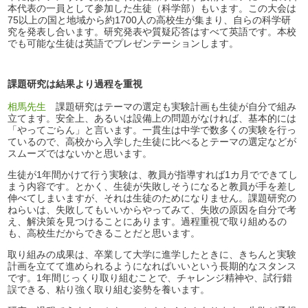
本代表の一員として参加した生徒（科学部）もいます。この大会は
75以上の国と地域から約1700人の高校生が集まり、自らの科学研
究を発表し合います。研究発表や質疑応答はすべて英語です。本校
でも可能な生徒は英語でプレゼンテーションします。
課題研究は結果より過程を重視
相馬先生
課題研究はテーマの選定も実験計画も生徒が自分で組み
立てます。安全上、あるいは設備上の問題がなければ、基本的には
「やってごらん」と言います。一貫生は中学で数多くの実験を行っ
ているので、高校から入学した生徒に比べるとテーマの選定などが
スムーズではないかと思います。
生徒が1年間かけて行う実験は、教員が指導すれば1カ月でできてし
まう内容です。とかく、生徒が失敗しそうになると教員が手を差し
伸べてしまいますが、それは生徒のためになりません。課題研究の
ねらいは、失敗してもいいからやってみて、失敗の原因を自分で考
え、解決策を見つけることにあります。過程重視で取り組めるの
も、高校生だからできることだと思います。
取り組みの成果は、卒業して大学に進学したときに、きちんと実験
計画を立てて進められるようになればいいという長期的なスタンス
です。1年間じっくり取り組むことで、チャレンジ精神や、試行錯
誤できる、粘り強く取り組む姿勢を養います。