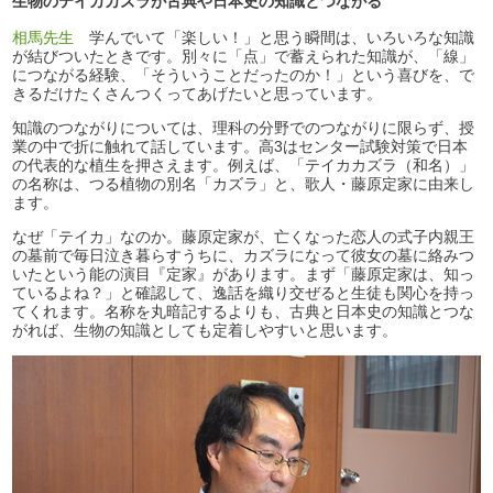
生物のテイカカズラが古典や日本史の知識とつながる
相馬先生
学んでいて「楽しい！」と思う瞬間は、いろいろな知識
が結びついたときです。別々に「点」で蓄えられた知識が、「線」
につながる経験、「そういうことだったのか！」という喜びを、で
きるだけたくさんつくってあげたいと思っています。
知識のつながりについては、理科の分野でのつながりに限らず、授
業の中で折に触れて話しています。高3はセンター試験対策で日本
の代表的な植生を押さえます。例えば、「テイカカズラ（和名）」
の名称は、つる植物の別名「カズラ」と、歌人・藤原定家に由来し
ます。
なぜ「テイカ」なのか。藤原定家が、亡くなった恋人の式子内親王
の墓前で毎日泣き暮らすうちに、カズラになって彼女の墓に絡みつ
いたという能の演目『定家』があります。まず「藤原定家は、知っ
ているよね？」と確認して、逸話を織り交ぜると生徒も関心を持っ
てくれます。名称を丸暗記するよりも、古典と日本史の知識とつな
がれば、生物の知識としても定着しやすいと思います。