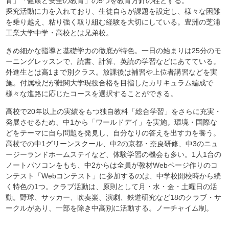
育」「健康と安全の教育」の5つを教育方針の柱とする。
探究活動に力を入れており、生徒自らが課題を設定し、様々な困難
を乗り越え、粘り強く取り組む経験を大切にしている。豊洲の芝浦
工業大学中学・高校とは兄弟校。
きめ細かな指導と基礎学力の徹底が特色。一日の始まりは25分のモ
ーニングレッスンで、読書、計算、英読の学習などにあてている。
外進生とは高1まで別クラス。放課後は補習や上位者講習などを実
施。付属校だが難関大学現役合格を目指したカリキュラム編成で
様々な進路に応じたコースを選択することができる。
高校で20年以上の実績をもつ独自教科「総合学習」をさらに充実・
発展させるため、中1から「ワールドデイ」を実施。環境・国際な
どをテーマに自ら問題を発見し、自分なりの答えを出す力を養う。
高杖での中1グリーンスクール、中2の京都・奈良研修、中3のニュ
ージーランドホームステイなど、体験学習の機会も多い。1人1台の
ノートパソコンをもち、中2からは全員が教材Webページ作りのコ
ンテスト「Webコンテスト」に参加するのは、中学校開校時から続
く特色の1つ。クラブ活動は、原則として月・水・金・土曜日の活
動。野球、サッカー、吹奏楽、演劇、鉄道研究など18のクラブ・サ
ークルがあり、一部を除き中高別に活動する。ノーチャイム制。