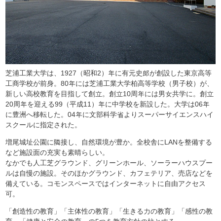
芝浦工業大学は、1927（昭和2）年に有元史郎が創設した東京高等
工商学校が前身。80年には芝浦工業大学柏高等学校（男子校）が、
新しい高校教育を目指して創立。創立10周年には男女共学に。創立
20周年を迎える99（平成11）年に中学校を新設した。大学は06年
に豊洲へ移転した。04年に文部科学省よりスーパーサイエンスハイ
スクールに指定された。
増尾城址公園に隣接し、自然環境が豊か。全校舎にLANを整備する
など施設面の充実も素晴らしい。
なかでも人工芝グラウンド、グリーンホール、ソーラーハウスプー
ルは自慢の施設。そのほかグラウンド、カフェテリア、売店などを
備えている。コモンスペースではインターネットに自由アクセス
可。
「創造性の教育」「主体性の教育」「生きる力の教育」「感性の教