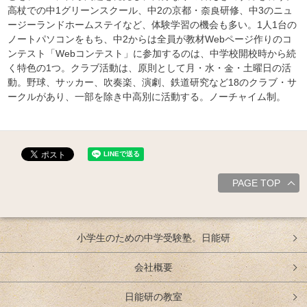
高杖での中1グリーンスクール、中2の京都・奈良研修、中3のニュ
ージーランドホームステイなど、体験学習の機会も多い。1人1台の
ノートパソコンをもち、中2からは全員が教材Webページ作りのコ
ンテスト「Webコンテスト」に参加するのは、中学校開校時から続
く特色の1つ。クラブ活動は、原則として月・水・金・土曜日の活
動。野球、サッカー、吹奏楽、演劇、鉄道研究など18のクラブ・サ
ークルがあり、一部を除き中高別に活動する。ノーチャイム制。
PAGE TOP
小学生のための中学受験塾。日能研
会社概要
日能研の教室