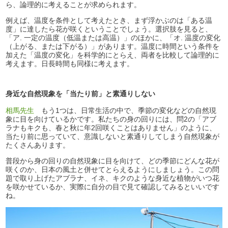
ら、論理的に考えることが求められます。
例えば、温度を条件として考えたとき、まず浮かぶのは「ある温
度」に達したら花が咲くということでしょう。選択肢を見ると、
「ア. 一定の温度（低温または高温）」のほかに、「オ. 温度の変化
（上がる、または下がる）」があります。温度に時間という条件を
加えた「温度の変化」を科学的にとらえ、両者を比較して論理的に
考えます。日長時間も同様に考えます。
身近な自然現象を「当たり前」と素通りしない
相馬先生
もう1つは、日常生活の中で、季節の変化などの自然現
象に目を向けているかです。私たちの身の回りには、問2の「アブ
ラナもキクも、春と秋に年2回咲くことはありません」のように、
当たり前に思っていて、意識しないと素通りしてしまう自然現象が
たくさんあります。
普段から身の回りの自然現象に目を向けて、どの季節にどんな花が
咲くのか、日本の風土と併せてとらえるようにしましょう。この問
題で取り上げたアブラナ、イネ、キクのような身近な植物がいつ花
を咲かせているか、実際に自分の目で見て確認してみるといいです
ね。