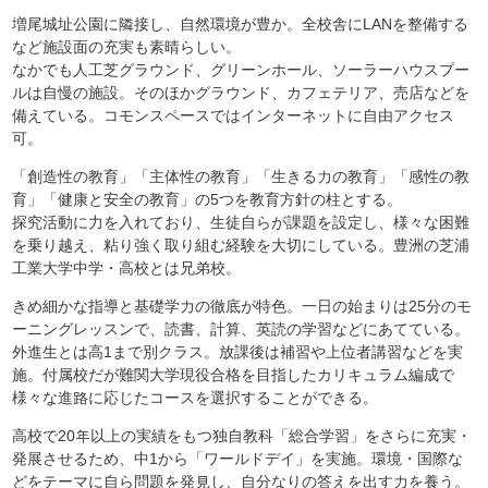
増尾城址公園に隣接し、自然環境が豊か。全校舎にLANを整備する
など施設面の充実も素晴らしい。
なかでも人工芝グラウンド、グリーンホール、ソーラーハウスプー
ルは自慢の施設。そのほかグラウンド、カフェテリア、売店などを
備えている。コモンスペースではインターネットに自由アクセス
可。
「創造性の教育」「主体性の教育」「生きる力の教育」「感性の教
育」「健康と安全の教育」の5つを教育方針の柱とする。
探究活動に力を入れており、生徒自らが課題を設定し、様々な困難
を乗り越え、粘り強く取り組む経験を大切にしている。豊洲の芝浦
工業大学中学・高校とは兄弟校。
きめ細かな指導と基礎学力の徹底が特色。一日の始まりは25分のモ
ーニングレッスンで、読書、計算、英読の学習などにあてている。
外進生とは高1まで別クラス。放課後は補習や上位者講習などを実
施。付属校だが難関大学現役合格を目指したカリキュラム編成で
様々な進路に応じたコースを選択することができる。
高校で20年以上の実績をもつ独自教科「総合学習」をさらに充実・
発展させるため、中1から「ワールドデイ」を実施。環境・国際な
どをテーマに自ら問題を発見し、自分なりの答えを出す力を養う。