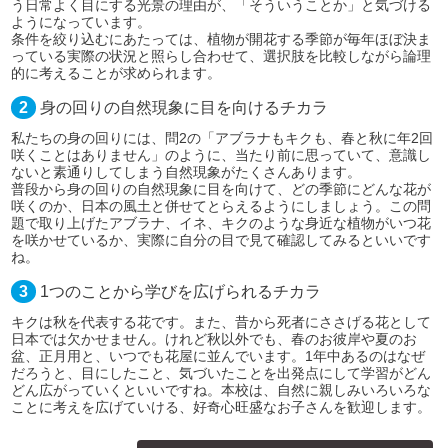
う日常よく目にする光景の理由が、「そういうことか」と気づける
ようになっています。
条件を絞り込むにあたっては、植物が開花する季節が毎年ほぼ決ま
っている実際の状況と照らし合わせて、選択肢を比較しながら論理
的に考えることが求められます。
2
身の回りの自然現象に目を向けるチカラ
私たちの身の回りには、問2の「アブラナもキクも、春と秋に年2回
咲くことはありません」のように、当たり前に思っていて、意識し
ないと素通りしてしまう自然現象がたくさんあります。
普段から身の回りの自然現象に目を向けて、どの季節にどんな花が
咲くのか、日本の風土と併せてとらえるようにしましょう。この問
題で取り上げたアブラナ、イネ、キクのような身近な植物がいつ花
を咲かせているか、実際に自分の目で見て確認してみるといいです
ね。
3
1つのことから学びを広げられるチカラ
キクは秋を代表する花です。また、昔から死者にささげる花として
日本では欠かせません。けれど秋以外でも、春のお彼岸や夏のお
盆、正月用と、いつでも花屋に並んでいます。1年中あるのはなぜ
だろうと、目にしたこと、気づいたことを出発点にして学習がどん
どん広がっていくといいですね。本校は、自然に親しみいろいろな
ことに考えを広げていける、好奇心旺盛なお子さんを歓迎します。