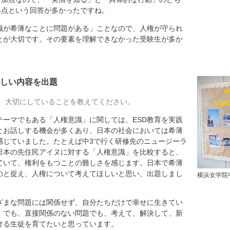
4点という回答が多かったですね。
識が希薄なことに問題がある」ことなので、人権が守られ
とが大切です。その要素を理解できなかった受験生が多か
しい内容を出題
、大切にしていることを教えてください。
ーマでもある「人権意識」に関しては、ESD教育を実践
とお話しする機会が多くあり、日本の社会においては希薄
感じていました。たとえば中3で行く研修先のニュージーラ
日本の先住民アイヌに対する「人権意識」を比較すると、
ていて、権利をもつことの難しさを感じます。日本で希薄
のと捉え、人権について考えてほしいと思い、出題しまし
横浜女学院
ざまな問題には関係せず、自分たちだけで幸せに生きてい
。でも、直接関係のない問題でも、考えて、解決して、新
ける生徒を育てたいと思っています。