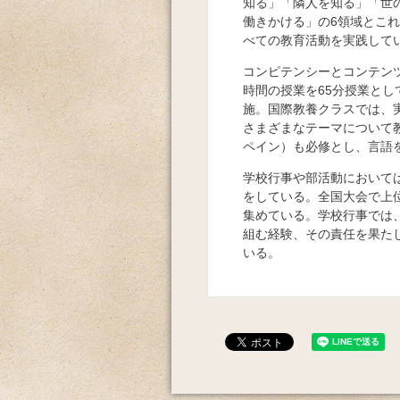
知る」「隣人を知る」「世
働きかける」の6領域とこ
べての教育活動を実践して
コンピテンシーとコンテンツ
時間の授業を65分授業とし
施。国際教養クラスでは、実
さまざまなテーマについて
ペイン）も必修とし、言語
学校行事や部活動において
をしている。全国大会で上
集めている。学校行事では
組む経験、その責任を果た
いる。