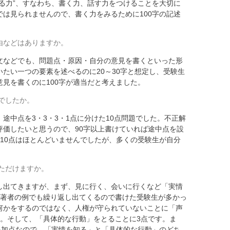
る力”、すなわち、書く力、話す力をつけることを大切に
は見られませんので、書く力をみるために100字の記述
理由などはありますか。
などでも、問題点・原因・自分の意見を書くといった形
たい一つの要素を述べるのに20～30字と想定し、受験生
見を書くのに100字が適当だと考えました。
でしたか。
途中点を3・3・3・1点に分けた10点問題でした。不正解
評価したいと思うので、90字以上書けていれば途中点を設
10点はほとんどいませんでしたが、多くの受験生が自分
。
ただけますか。
出てきますが、まず、見に行く、会いに行くなど「実情
は著者の例でも繰り返し出てくるので書けた受験生が多かっ
何かをするのではなく、人権が守られていないことに「声
点。そして、「具体的な行動」をとることに3点です。ま
を加点なので、「実情を知る」と「具体的な行動」のどち