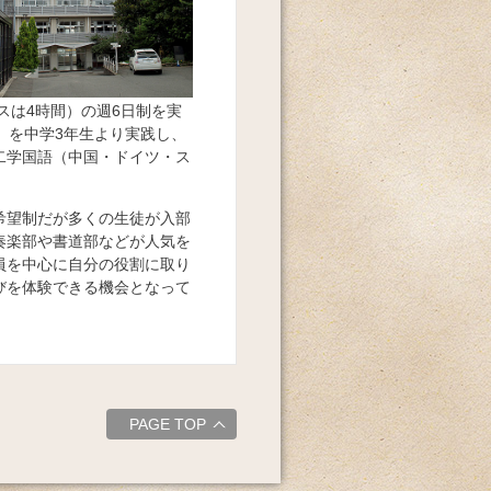
スは4時間）の週6日制を実
）を中学3年生より実践し、
二学国語（中国・ドイツ・ス
希望制だが多くの生徒が入部
奏楽部や書道部などが人気を
員を中心に自分の役割に取り
びを体験できる機会となって
PAGE TOP