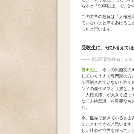
らかと「90字以上」で、計
この文章の趣旨は「人権意
ていないよと声をあげるこ
ったと思います。
受験生に、ぜひ考えてほ
入試問題を作るうえで
吉田先生
今回の出題文のテ
していくうえで専門家の方
で理解されていないと強く
ンドの先住民マオリ族と、
「人権意識」が大きく違っ
な「人権意識」を重要なも
た。
今、世界で起きているさま
くこともできると思います
しい社会や世界を作ってい