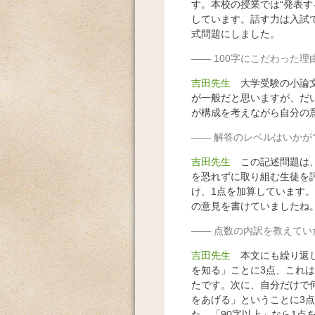
す。本校の授業では“発表す
しています。話す力は入試で
式問題にしました。
100字にこだわった
吉田先生
大学受験の小論文
が一般だと思いますが、だい
が構成を考えながら自分の意
解答のレベルはいかが
吉田先生
この記述問題は、
を恐れずに取り組む生徒を
け、1点を加算しています。
の意見を書けていましたね
点数の内訳を教えてい
吉田先生
本文にも繰り返し
を知る」ことに3点、これ
たです。次に、自分だけで
をあげる」ということに3
た、「90字以上」なら1点