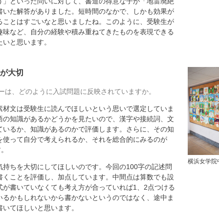
う」といった問いに対して、書道の得意な子が「地雷廃絶
書いた解答がありました。短時間のなかで、しかも効果が
ることはすごいなと思いましたね。このように、受験生が
趣味など、自分の経験や積み重ねてきたものを表現できる
たいと思います。
が大切
ーは、どのように入試問題に反映されていますか。
材文は受験生に読んでほしいという思いで選定していま
語の知識があるかどうかを見たいので、漢字や接続詞、文
ているか、知識があるのかで評価します。さらに、その知
を使って自分で考えられるか、それを総合的にみるのが
す。
横浜女学院
持ちを大切にしてほしいのです。今回の100字の記述問
書くことを評価し、加点しています。中間点は算数でも設
式が書いていなくても考え方が合っていれば1、2点つける
いるかもしれないから書かないというのではなく、途中ま
書いてほしいと思います。