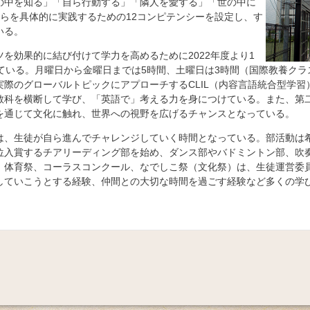
の中を知る」「自ら行動する」「隣人を愛する」「世の中に
れらを具体的に実践するための12コンピテンシーを設定し、す
いる。
を効果的に結び付けて学力を高めるために2022年度より1
ている。月曜日から金曜日までは5時間、土曜日は3時間（国際教養クラ
際のグローバルトピックにアプローチするCLIL（内容言語統合型学習
教科を横断して学び、「英語で」考える力を身につけている。また、第
を通じて文化に触れ、世界への視野を広げるチャンスとなっている。
は、生徒が自ら進んでチャレンジしていく時間となっている。部活動は
位入賞するチアリーディング部を始め、ダンス部やバドミントン部、吹
、体育祭、コーラスコンクール、なでしこ祭（文化祭）は、生徒運営委
していこうとする経験、仲間との大切な時間を過ごす経験など多くの学