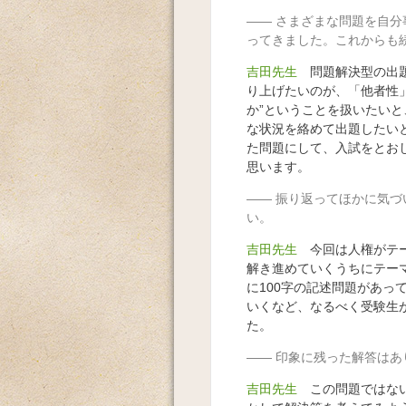
さまざまな問題を自分
ってきました。これからも
吉田先生
問題解決型の出題
り上げたいのが、「他者性
か”ということを扱いたい
な状況を絡めて出題したい
た問題にして、入試をとお
思います。
振り返ってほかに気づ
い。
吉田先生
今回は人権がテー
解き進めていくうちにテー
に100字の記述問題があっ
いくなど、なるべく受験生
た。
印象に残った解答はあ
吉田先生
この問題ではない