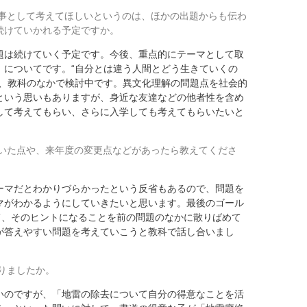
事として考えてほしいというのは、ほかの出題からも伝わ
続けていかれる予定ですか。
は続けていく予定です。今後、重点的にテーマとして取
」についてです。“自分とは違う人間とどう生きていくの
と、教科のなかで検討中です。異文化理解の問題点を社会的
という思いもありますが、身近な友達などの他者性を含め
して考えてもらい、さらに入学しても考えてもらいたいと
いた点や、来年度の変更点などがあったら教えてくださ
マだとわかりづらかったという反省もあるので、問題を
マがわかるようにしていきたいと思います。最後のゴール
て、そのヒントになることを前の問題のなかに散りばめて
が答えやすい問題を考えていこうと教科で話し合いまし
りましたか。
のですが、「地雷の除去について自分の得意なことを活