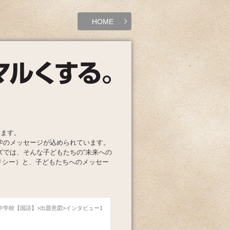
HOME
います。
学のメッセージが込められています。
ズでは、そんな子どもたちの“未来への
リシー）と、子どもたちへのメッセー
院中学校【国語】
出題意図
インタビュー1