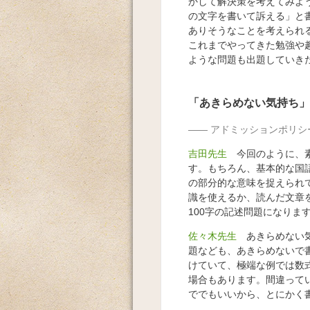
かして解決策を考えてみよ
の文字を書いて訴える」と
ありそうなことを考えられ
これまでやってきた勉強や
ような問題も出題していき
「あきらめない気持ち」
アドミッションポリシ
吉田先生
今回のように、素
す。もちろん、基本的な国
の部分的な意味を捉えられ
識を使えるか、読んだ文章
100字の記述問題になりま
佐々木先生
あきらめない気
題なども、あきらめないで
けていて、極端な例では数
場合もあります。間違って
ででもいいから、とにかく