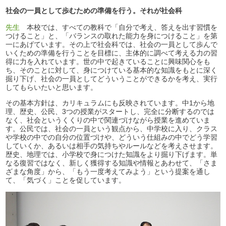
社会の一員として歩むための準備を行う。それが社会科
先生
本校では、すべての教科で「自分で考え、答えを出す習慣を
つけること」と、「バランスの取れた能力を身につけること」を第
一にあげています。その上で社会科では、社会の一員として歩んで
いくための準備を行うことを目標に、主体的に調べて考える力の習
得に力を入れています。世の中で起きていることに興味関心をも
ち、そのことに対して、身につけている基本的な知識をもとに深く
掘り下げ、社会の一員としてどういうことができるかを考え、実行
してもらいたいと思います。
その基本方針は、カリキュラムにも反映されています。中1から地
理、歴史、公民、3つの授業がスタートし、完全に分断するのでは
なく、社会というくくりの中で関連づけながら授業を進めていま
す。公民では、社会の一員という観点から、中学校に入り、クラス
や学校の中での自分の位置づけや、どういう仕組みの中でどう学習
していくか、あるいは相手の気持ちやルールなどを考えさせます。
歴史、地理では、小学校で身につけた知識をより掘り下げます。単
なる復習ではなく、新しく獲得する知識や情報とあわせて、「さま
ざまな角度」から、「もう一度考えてみよう」という提案を通し
て、「気づく」ことを促しています。