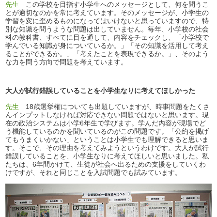
先生
この学校を目指す小学生へのメッセージとして、何を問うこ
とが適切なのかを常に考えています。そのメッセージが、小学生の
学習を変に歪めるものになってはいけないと思っていますので、特
別な知識を問うような問題は出していません。毎年、小学校の社会
科の教科書、すべてに目を通して、内容をチェックし、「小学校で
学んでいる知識が身についているか。」「その知識を活用して考え
ることができるか。」「考えたことを表現できるか。」、そのよう
な力を問う方向で問題を考えています。
大人が試行錯誤していることを小学生なりに考えてほしかった
先生
18歳選挙権についても出題していますが、時事問題をたくさ
んインプットしなければ対応できない問題ではないと思います。現
在の政治システムは小学6年生で学びます。学んだ内容が現場でど
う機能しているのかを聞いているのがこの問題です。「公約を掲げ
てもうまくいかない」ということは小学生でも理解できると思いま
す。そこで、その理由を考えてみようというわけです。大人が試行
錯誤していることを、小学生なりに考えてほしいと思いました。私
たちは、6年間かけて、生徒が社会へ出るための支援をしていくわ
けですが、それと同じことを入試問題でも試みています。