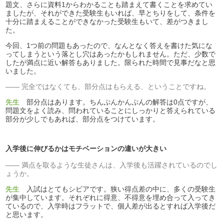
題文、さらに資料1からわかることも踏まえて書くことを求めてい
ましたが、それができた受験生もいれば、早とちりをして、条件を
十分に踏まえることができなかった受験生もいて、差がつきまし
た。
今回、1つ前の問題もあったので、なんとなく答えを書けた気にな
ってしまうという落とし穴はあったかもしれません。ただ、少数で
したが満点に近い解答もありました。限られた時間で見事だなと思
いました。
完全ではなくても、部分点はもらえる、ということですね。
先生
部分点はあります。ちんぷんかんぷんの解答は0点ですが、
問題文をよく読み、問われていることにしっかりと答えられている
部分が少しでもあれば、部分点をつけています。
入学後に伸びるかはモチベーションの違いが大きい
満点を取るような生徒さんは、入学後も活躍されているのでし
ょうか。
先生
入試はとてもシビアです。狭い得点差の中に、多くの受験生
が集中しています。それぞれに得意、不得意を埋め合って入ってき
ているので、入学時はフラットで、個人差が出るとすれば入学後だ
と思います。