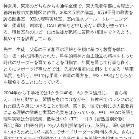
神奈川、東京のどちらからも通学至便で、東大教養学部にも程近い
都内有数の文教地区に位置。300名収容の講堂、6万9千冊の蔵書を
誇る図書室、9室の理科実験室、室内温水プール、トレーニング
室、柔道場、剣道場、CALL教室など申し分ない環境が整ってい
る。職員室前のロビーには生徒が気軽に質問や相談をできるよう、
机やイスを設置している。
先生、生徒、父母の三者相互の理解と信頼に基づく教育を軸に、
知・徳・体の調和のとれた、科学的精神と自主独立の精神をもった
時代のリーダーを育てることを目指す。年間を通じて行事も多く、
とくにスポーツ行事などでは、先輩が後輩の面倒をよく見る「駒東
気質」を培う。中1では柔道・剣道の両方を、中2・中3はどちらか
を履修することになっている。
2004年から中学校では1クラス40名、6クラス編成に。「自ら考
え、自ら行動する」習慣を身につけながら、各教科でバランスのと
れた能力を身につけることが目標。英・数・理では特に少人数教育
による理解の徹底と実習の充実をはかっている。中1・中2の英語と
理科実験は分割授業。数学は中2（TT）・中3（習熟度別分割）・
高1と高2（均等分割）の少人数制授業を行う。英語は、深い読解力
をつけるために中3～高3までサイドリーダーの時間を導入。さらに
高3ではネイティブ指導のもと自分の考えを英語で表現するコンプ