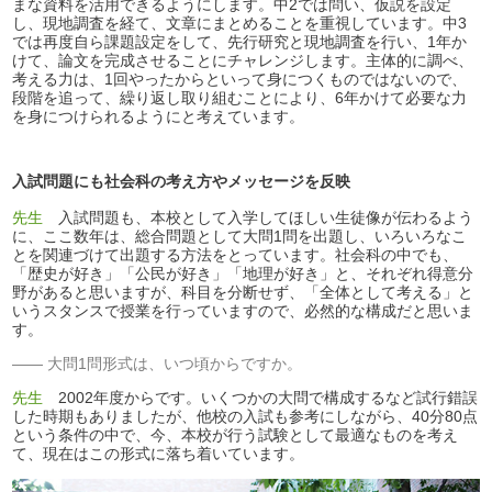
まな資料を活用できるようにします。中2では問い、仮説を設定
し、現地調査を経て、文章にまとめることを重視しています。中3
では再度自ら課題設定をして、先行研究と現地調査を行い、1年か
けて、論文を完成させることにチャレンジします。主体的に調べ、
考える力は、1回やったからといって身につくものではないので、
段階を追って、繰り返し取り組むことにより、6年かけて必要な力
を身につけられるようにと考えています。
入試問題にも社会科の考え方やメッセージを反映
先生
入試問題も、本校として入学してほしい生徒像が伝わるよう
に、ここ数年は、総合問題として大問1問を出題し、いろいろなこ
とを関連づけて出題する方法をとっています。社会科の中でも、
「歴史が好き」「公民が好き」「地理が好き」と、それぞれ得意分
野があると思いますが、科目を分断せず、「全体として考える」と
いうスタンスで授業を行っていますので、必然的な構成だと思いま
す。
大問1問形式は、いつ頃からですか。
先生
2002年度からです。いくつかの大問で構成するなど試行錯誤
した時期もありましたが、他校の入試も参考にしながら、40分80点
という条件の中で、今、本校が行う試験として最適なものを考え
て、現在はこの形式に落ち着いています。