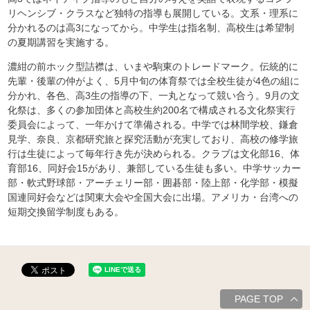
リヘンシブ・クラスなど独特の指導も展開している。文系・理系に
分かれるのは高3になってから。中学生は指名制、高校生は希望制
の夏期講習を実施する。
濃紺の前ホック型詰襟は、いまや駒東のトレードマーク。伝統的に
先輩・後輩の仲がよく、5月中旬の体育祭では全校生徒が4色の組に
分かれ、各色、高3生の指導の下、一丸となって競い合う。9月の文
化祭は、多くの参加団体と高校生約200名で構成される文化祭実行
委員会によって、一年かけて準備される。中学では林間学校、鎌倉
見学、奈良、京都研究旅と探究活動が充実しており、高校の修学旅
行は生徒によって毎年行き先が決められる。クラブは文化部16、体
育部16、同好会15があり、兼部している生徒も多い。中学サッカー
部・軟式野球部・アーチェリー部・囲碁部・陸上部・化学部・模擬
国連同好会などは関東大会や全国大会に出場。アメリカ・台湾への
短期交換留学制度もある。
PAGE TOP