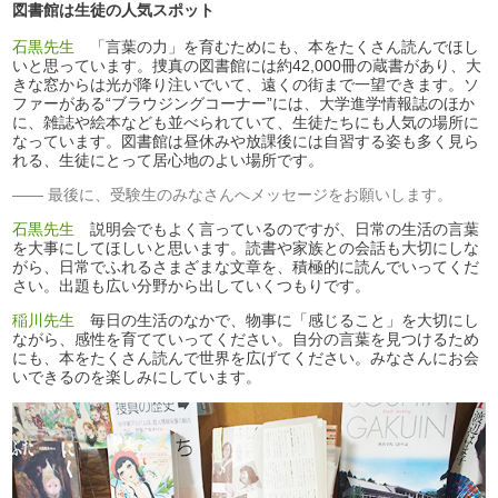
図書館は生徒の人気スポット
石黒先生
「言葉の力」を育むためにも、本をたくさん読んでほし
いと思っています。捜真の図書館には約42,000冊の蔵書があり、大
きな窓からは光が降り注いでいて、遠くの街まで一望できます。ソ
ファーがある“ブラウジングコーナー”には、大学進学情報誌のほか
に、雑誌や絵本なども並べられていて、生徒たちにも人気の場所に
なっています。図書館は昼休みや放課後には自習する姿も多く見ら
れる、生徒にとって居心地のよい場所です。
最後に、受験生のみなさんへメッセージをお願いします。
石黒先生
説明会でもよく言っているのですが、日常の生活の言葉
を大事にしてほしいと思います。読書や家族との会話も大切にしな
がら、日常でふれるさまざまな文章を、積極的に読んでいってくだ
さい。出題も広い分野から出していくつもりです。
稲川先生
毎日の生活のなかで、物事に「感じること」を大切にし
ながら、感性を育てていってください。自分の言葉を見つけるため
にも、本をたくさん読んで世界を広げてください。みなさんにお会
いできるのを楽しみにしています。