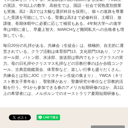
の英語、中3以上の数学、高校生では、国語・社会で習熟度別授業
も実施。高2・高3では大幅な選択科目を採用し、個々の進路を尊重
した受講を可能にしている。聖書は高3まで必修科目。土曜日、放
課後、長期休暇中に必要に応じて補習もある。4年制大学への進学
率は9割に達し、早慶上智大、MARCHなど難関私大への合格者も増
加している。
毎日20分の礼拝がある。共練会（生徒会）は、積極的、自主的に運
営されている。クラブ活動は体育部門13、文化部門19あり、ソフト
ボール部、バトン部、水泳部、放送部は県内でもトップクラスの実
力。母の日礼拝やクリスマス礼拝などの宗教行事のほか合唱コンク
ール、古典芸能鑑賞会、体育祭など、楽しい行事も盛りだくさん。
共練会とは別にJOC（クリスチャン生徒の集まり）、YWCA（キリ
スト教女子青年会）、聖歌隊があり、聖書研究や奉仕など宗教的活
動を行う。中1から参加できる春のアメリカ短期研修のほか、高1以
上の希望者には、メルボルンでのオーストラリア夏期短期研修も。