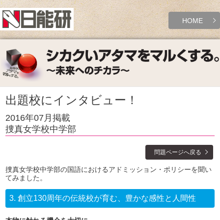
HOME
出題校にインタビュー！
2016年07月掲載
捜真女学校中学部
問題ページへ戻る
捜真女学校中学部の国語におけるアドミッション・ポリシーを聞い
てみました。
3.
創立130周年の伝統校が育む、豊かな感性と人間性