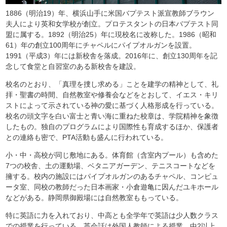
1886（明治19）年、横浜山手に米国バプテスト派宣教師ブラウン
夫人により英和女学校が創立。プロテスタントの日本バプテスト同
盟に属する。1892（明治25）年に現校名に改称した。1986（昭和
61）年の創立100周年にチャペルにパイプオルガンを設置。
1991（平成3）年には新校舎を落成。2016年に、創立130周年を記
念して食堂と自習室のある新校舎を建設。
校名のとおり、「真理を捜し求める」ことを建学の精神として、礼
拝・聖書の時間、自然教室や修養会などをとおして、イエス・キリ
ストによって示されている神の愛に基づく人格形成を行っている。
校名の頭文字を白い富士と青い海に重ねた校章は、学院精神を象徴
したもの。独自のプログラムにより国際性も育成するほか、保護者
との連絡も密で、PTA活動も盛んに行われている。
小・中・高校が同じ敷地にある。体育館（含室内プール）も含めた
7つの校舎、土の運動場、ベタニアガーデン、テニスコートなどを
擁する。校内の施設にはパイプオルガンのあるチャペル、コンピュ
ータ室、同校の教師だった日本画家・小倉遊亀に因んだユキホール
などがある。静岡県御殿場には自然教室ももっている。
特に英語に力を入れており、中高とも全学年で英語は少人数クラス
での授業を行っている。英会話は外国人教師による授業。中2以上