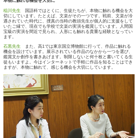
本物に触れる機会を大切に
稲川先生
国語科ではとくに、生徒たちが、本物に触れる機会を大
切にしています。たとえば、文楽がその一つです。戦前、文楽が冷
遇されていた時代に、捜真の当時の教頭先生が個人的に支援をして
いたご縁で、現在でも学校で文楽の実演を鑑賞しています。人間国
宝級の実演を間近で見られ、人形にも触れる貴重な経験となってい
ます。
石黒先生
また、高1では東京国立博物館に行って、作品に触れる
機会を設けています。展示されている作品のなかから一つを選び、
鑑賞文か創作を書きあげます。制限しないと何十枚と書いてくる生
徒もいますよ。今はインターネットで手軽に作品を知ることはでき
ますが、本物に触れて、感じる機会を大切にしています。