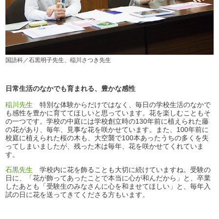
国語科／石黒明子先生、稲川さつき先生
日常生活のなかでも育まれる、豊かな感性
稲川先生
特別な体験からだけではなく、毎日の学校生活のなかで
も感性を豊かに育ててほしいと思っています。花を楽しむこともそ
の一つです。学校の中庭には学校創立時の130年前に植えられた藤
の花があり、毎年、見事な花を咲かせています。また、100年前に
校庭に植えられた桜の木も、大空襲で100本あったうちの多くを失
ってしまいましたが、残った木は毎年、花を咲かせてくれていま
す。
石黒先生
学校内に花を飾ることも大切に続けていますね。受験の
日に、「花が飾ってあったことで本当に心が和んだから」と、卒業
したあとも「受験生のみなさんに心を和ませてほしい」と、毎年入
試の日に花を送ってきてくださる方もいます。