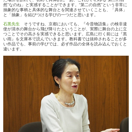
然”なのね」と実感することができます。“第二の自然”という非常に
抽象的な事柄と具体的な舞台とを関連させていくことも、「具体」
と「抽象」を結びつける学びの一つだと思います。
石黒先生
そうですね、京都においても、『今昔物語集』の検非違
使が清水の舞台から飛び降りたということが、実際に舞台の上に立
つことでその高さを実感できると思います。広島に行く前には『黒
い雨』を文庫本で読んでいきます。教科書では抜粋されることが多
い作品でも、事前の学びでは、必ず作品の全体を読み込んでおくと
違います。