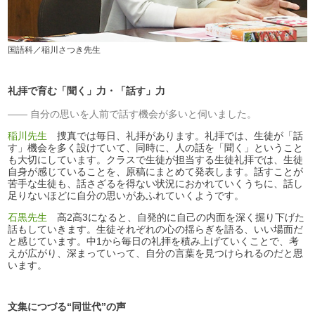
国語科／稲川さつき先生
礼拝で育む「聞く」力・「話す」力
自分の思いを人前で話す機会が多いと伺いました。
稲川先生
捜真では毎日、礼拝があります。礼拝では、生徒が「話
す」機会を多く設けていて、同時に、人の話を「聞く」ということ
も大切にしています。クラスで生徒が担当する生徒礼拝では、生徒
自身が感じていることを、原稿にまとめて発表します。話すことが
苦手な生徒も、話さざるを得ない状況におかれていくうちに、話し
足りないほどに自分の思いがあふれていくようです。
石黒先生
高2高3になると、自発的に自己の内面を深く掘り下げた
話もしていきます。生徒それぞれの心の揺らぎを語る、いい場面だ
と感じています。中1から毎日の礼拝を積み上げていくことで、考
えが広がり、深まっていって、自分の言葉を見つけられるのだと思
います。
文集につづる“同世代”の声