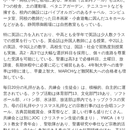
小・中・高校が同じ敷地にある。体育館（含室内プール）も含めた
7つの校舎、土の運動場、ベタニアガーデン、テニスコートなどを
擁する。校内の施設にはパイプオルガンのあるチャペル、コンピュ
ータ室、同校の教師だった日本画家・小倉遊亀に因んだユキホール
などがある。静岡県御殿場には自然教室ももっている。
特に英語に力を入れており、中高とも全学年で英語は少人数クラス
での授業を行っている。英会話は外国人教師による授業。中2以上
の英語、中3以上の数学、高校生では、国語・社会で習熟度別授業
も実施。高2・高3では大幅な選択科目を採用し、個々の進路を尊重
した受講を可能にしている。聖書は高3まで必修科目。土曜日、放
課後、長期休暇中に必要に応じて補習もある。4年制大学への進学
率は9割に達し、早慶上智大、MARCHなど難関私大への合格者も増
加している。
毎日20分の礼拝がある。共練会（生徒会）は、積極的、自主的に運
営されている。クラブ活動は体育部門13、文化部門19あり、ソフト
ボール部、バトン部、水泳部、放送部は県内でもトップクラスの実
力。母の日礼拝やクリスマス礼拝などの宗教行事のほか合唱コンク
ール、古典芸能鑑賞会、体育祭など、楽しい行事も盛りだくさん。
共練会とは別にJOC（クリスチャン生徒の集まり）、YWCA（キリ
スト教女子青年会）、聖歌隊があり、聖書研究や奉仕など宗教的活