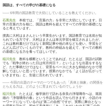
国語は、すべての学びの基礎になる
6年間の国語教育で大切にしていることを教えてください。
石黒先生
本校では、「言葉の力」を非常に大切にしています。日
常の言葉の力を核に、国語は教科を超えてすべての学習の基礎にな
ると考えています。
捜真に大村はまさんという卒業生がいます。国語教育では名前が知
られている方です。大村はまさんは単元学習を確立されましたが、
これは教科書だけではなく新聞記事や他の本なども使い、学習をど
んどん広げていくものです。教科の枠組みを超えて、すべての教科
の基礎になる力を養ってほしいです。
稲川先生
教科を横断ということであれば、たとえば、国語の試験
でも「戦争が終わった日は何月何日？」というような出題をするな
ど、ただ事柄だけではなく、背景をベースに大きな枠組のなかで理
解してほしいと思っています。授業のなかでも「よく話が広がって
いきますね」と、生徒に言われています。
今回の出題のテーマの一つでもあった「具体と抽象」の関係を
とらえる力は、どのように育まれているのでしょうか
稲川先生
たとえば、修学旅行で訪れる奈良の浄瑠璃寺へは、堀辰
雄の『浄瑠璃寺の春』という作品を読んでから行きます。小説のキ
ーワードになっているのは“第二の自然”ですが、実際に舞台となっ
た場所を訪れて、初めて具体的に「あ、これがいわゆる“第二の自