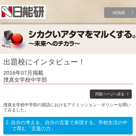
HOME
出題校にインタビュー！
2016年07月掲載
捜真女学校中学部
問題ページへ戻る
捜真女学校中学部の国語におけるアドミッション・ポリシーを聞い
てみました。
2.
自分の考えを、自分の言葉で表現する。学校生活の中
で育む「言葉の力」