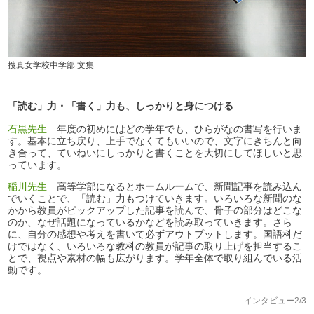
捜真女学校中学部 文集
「読む」力・「書く」力も、しっかりと身につける
石黒先生
年度の初めにはどの学年でも、ひらがなの書写を行いま
す。基本に立ち戻り、上手でなくてもいいので、文字にきちんと向
き合って、ていねいにしっかりと書くことを大切にしてほしいと思
っています。
稲川先生
高等学部になるとホームルームで、新聞記事を読み込ん
でいくことで、「読む」力もつけていきます。いろいろな新聞のな
かから教員がピックアップした記事を読んで、骨子の部分はどこな
のか、なぜ話題になっているかなどを読み取っていきます。さら
に、自分の感想や考えを書いて必ずアウトプットします。国語科だ
けではなく、いろいろな教科の教員が記事の取り上げを担当するこ
とで、視点や素材の幅も広がります。学年全体で取り組んでいる活
動です。
インタビュー2/3