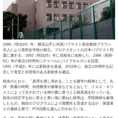
1886（明治19）年、横浜山手に米国バプテスト派宣教師ブラウン
夫人により英和女学校が創立。プロテスタントの日本バプテスト同
盟に属する。1892（明治25）年に現校名に改称した。1986（昭和
61）年の創立100周年にチャペルにパイプオルガンを設置。
1991（平成3）年には新校舎を落成。2016年に、創立130周年を記
念して食堂と自習室のある新校舎を建設。
校名のとおり、「真理を捜し求める」ことを建学の精神として、礼
拝・聖書の時間、自然教室や修養会などをとおして、イエス・キリ
ストによって示されている神の愛に基づく人格形成を行っている。
校名の頭文字を白い富士と青い海に重ねた校章は、学院精神を象徴
したもの。独自のプログラムにより国際性も育成するほか、保護者
との連絡も密で、PTA活動も盛んに行われている。