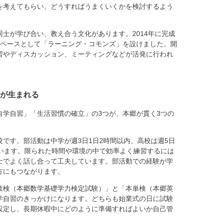
を考えてもらい、どうすればうまくいくかを検討するよう
士が学び合い、教え合う文化があります。2014年に完成
スペースとして「ラーニング・コモンズ」を設けました。開
習やディスカッション、ミーティングなどが活発に行われ
が生まれる
学自習」「生活習慣の確立」の3つが、本郷が貫く3つの
です。部活動は中学が週3日1日2時間以内、高校は週5日
ています。限られた時間や環境の中で効率よく練習するには
士でよく話し合って工夫しています。部活動での経験が学
方にもつながります。
数検（本郷数学基礎学力検定試験）」と「本単検（本郷英
学自習のきっかけになります。どちらも始業式の日に試験
設定し、長期休暇中にどのように準備すればよいか自己管