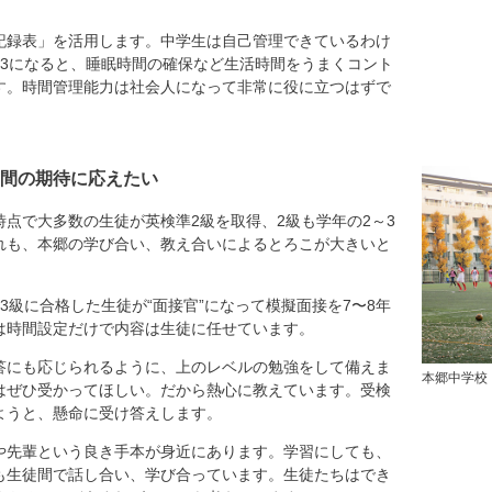
記録表」を活用します。中学生は自己管理できているわけ
高3になると、睡眠時間の確保など生活時間をうまくコント
す。時間管理能力は社会人になって非常に役に立つはずで
間の期待に応えたい
点で大多数の生徒が英検準2級を取得、2級も学年の2～3
れも、本郷の学び合い、教え合いによるとろこが大きいと
3級に合格した生徒が“面接官”になって模擬面接を7〜8年
は時間設定だけで内容は生徒に任せています。
答にも応じられるように、上のレベルの勉強をして備えま
本郷中学校
はぜひ受かってほしい。だから熱心に教えています。受検
ようと、懸命に受け答えします。
や先輩という良き手本が身近にあります。学習にしても、
も生徒間で話し合い、学び合っています。生徒たちはでき