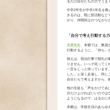
るだけ自分たちの力でうま
中学2年生が中学1年生を
きるのは、既に部活動など
がり、仲間同士のつながり
「自分で考え行動する力
北原先生
本郷では、教員が
行動するように、「待ち」
例えば、宿泊行事で朝礼の
りません。いっそ叱ってく
一言をじっと待っています
した」と深く反省し、同じ
自分たちで考えますから、
他の生徒も「声をかけてあ
分だけよければいいのでは
ようになるので、はるかに
本郷は、学校生活のあらゆ