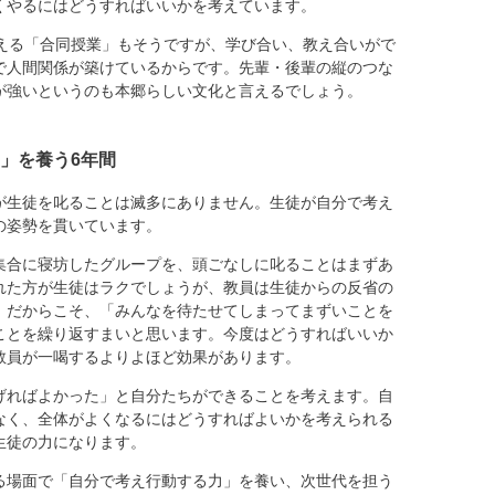
くやるにはどうすればいいかを考えています。
教える「合同授業」もそうですが、学び合い、教え合いがで
で人間関係が築けているからです。先輩・後輩の縦のつな
が強いというのも本郷らしい文化と言えるでしょう。
」を養う6年間
生徒を叱ることは滅多にありません。生徒が自分で考え
の姿勢を貫いています。
集合に寝坊したグループを、頭ごなしに叱ることはまずあ
れた方が生徒はラクでしょうが、教員は生徒からの反省の
。だからこそ、「みんなを待たせてしまってまずいことを
ことを繰り返すまいと思います。今度はどうすればいいか
教員が一喝するよりよほど効果があります。
げればよかった」と自分たちができることを考えます。自
なく、全体がよくなるにはどうすればよいかを考えられる
生徒の力になります。
る場面で「自分で考え行動する力」を養い、次世代を担う