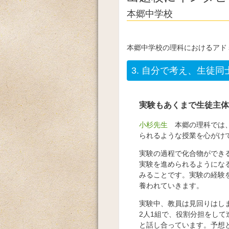
本郷中学校
本郷中学校の理科におけるアド
3.
自分で考え、生徒同
実験もあくまで生徒主体
小杉先生
本郷の理科では、
られるような授業を心がけ
実験の過程で化合物ができ
実験を進められるようにな
みることです。実験の経験
養われていきます。
実験中、教員は見回りはし
2人1組で、役割分担をし
と話し合っています。予想