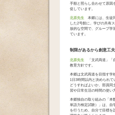
手順と照らし合わせて原因
促しています。
北原先生
本郷には、生徒同
した2号館に、学びの共有
放的な空間で、グループ学
ています。
制限があるから創意工夫
北原先生
「文武両道」「自
教育方針です。
本郷は文武両道を目指す学校
1日3時間以内と決められ
どうすればよいか、部員同
習や日常生活の時間の使い
本郷独自の取り組みの「本
単語力検定試験）」は、自
を行うため、自分で目標を