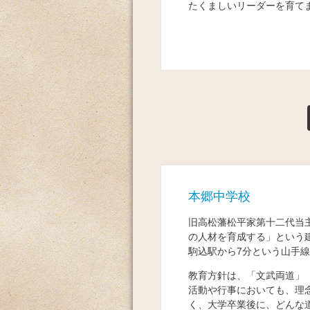
たくましいリーダーを育て
本郷中学校
旧高松藩松平家第十二代当
の人材を育成する」という建
駒込駅から7分という山手
教育方針は、「文武両道」
活動や行事においても、理
く、大学卒業後に、どんな