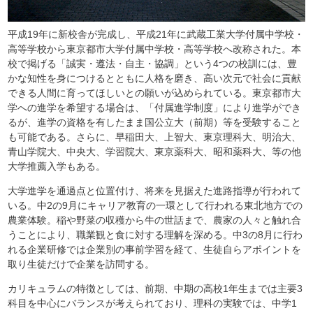
平成19年に新校舎が完成し、平成21年に武蔵工業大学付属中学校・
高等学校から東京都市大学付属中学校・高等学校へ改称された。本
校で掲げる「誠実・遵法・自主・協調」という4つの校訓には、豊
かな知性を身につけるとともに人格を磨き、高い次元で社会に貢献
できる人間に育ってほしいとの願いが込められている。東京都市大
学への進学を希望する場合は、「付属進学制度」により進学ができ
るが、進学の資格を有したまま国公立大（前期）等を受験すること
も可能である。さらに、早稲田大、上智大、東京理科大、明治大、
青山学院大、中央大、学習院大、東京薬科大、昭和薬科大、等の他
大学推薦入学もある。
大学進学を通過点と位置付け、将来を見据えた進路指導が行われて
いる。中2の9月にキャリア教育の一環として行われる東北地方での
農業体験。稲や野菜の収穫から牛の世話まで、農家の人々と触れ合
うことにより、職業観と食に対する理解を深める。中3の8月に行わ
れる企業研修では企業別の事前学習を経て、生徒自らアポイントを
取り生徒だけで企業を訪問する。
カリキュラムの特徴としては、前期、中期の高校1年生までは主要3
科目を中心にバランスが考えられており、理科の実験では、中学1