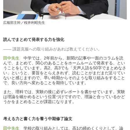
広報部主幹／桜井利昭先生
読んでまとめて発表する力を強化
課題克服への取り組みがあれば教えてください。
田中先生
中学では、2年前から、新聞の記事や一面のコラムを読
んで、まとめて、関心のあることをホームルームで発表する、とい
うことをしています。高2、高3でも「天声人語を50字でまとめなさ
い」というと、要旨をとらえきれず、読むことがまだまだ足りてい
ないと感じますので、早い時期からそのような取り組みをすること
で、良い方向へ変わることを期待しています。
また、理科では、実験の後に必ずレポートを書かせています。実験
は理論を確かめるという位置づけですので、理論と合っているかど
うかをまとめることが課題になります。
考える力と書く力を養う中期修了論文
田中先生
学校の取り組みとしては、高1の締めくくりとして、論