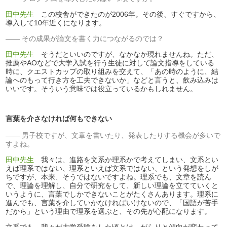
田中先生
この校舎ができたのが2006年。その後、すぐですから、
導入して10年近くになります。
その成果が論文を書く力につながるのでは？
田中先生
そうだといいのですが、なかなか現れませんね。ただ、
推薦やAOなどで大学入試を行う生徒に対して論文指導をしている
時に、クエストカップの取り組みを交えて、「あの時のように、結
論へのもって行き方を工夫できないか」などと言うと、飲み込みは
いいです。そういう意味では役立っているかもしれません。
言葉を介さなければ何もできない
男子校ですが、文章を書いたり、発表したりする機会が多いで
すよね。
田中先生
我々は、進路を文系か理系かで考えてしまい、文系とい
えば理系ではない、理系といえば文系ではない、という発想をしが
ちですが、本来、そうではないですよね。理系でも、文章を読ん
で、理論を理解し、自分で研究をして、新しい理論を立てていくと
いうように、言葉でしかできないことがたくさんあります。理系に
進んでも、言葉を介していかなければいけないので、「国語が苦手
だから」という理由で理系を選ぶと、その先が心配になります。