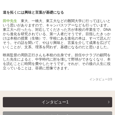
道を拓くには興味と言葉が基礎になる
田中先生
東大、一橋大、東工大などの難関大学に行ってほしいと
いう思いがありますので、キャンパスツアーなども行っています。
東工大へ行ったら、対応してくださった方が本校の卒業生で、DNA
から進化を研究されている、第一人者だそうです。目指したきっか
けは本校の授業（生物）で、学校にある進化の本は、すべて読んだ
そう。その話を聞いて、やはり興味と、言葉を介して成果を広げて
いくことが、文系、理系を問わず、基礎になるのだと思いました。
映画監督の周防正行さんも本校の出身です。担任やクラブの顧問を
した先生によると、中学時代に肘を壊して野球ができなくなり、本
を読むことに時間を費やしたそうです。それが、その後の人生に役
立っていることは、容易に想像できます。
インタビュー2/3
インタビュー1