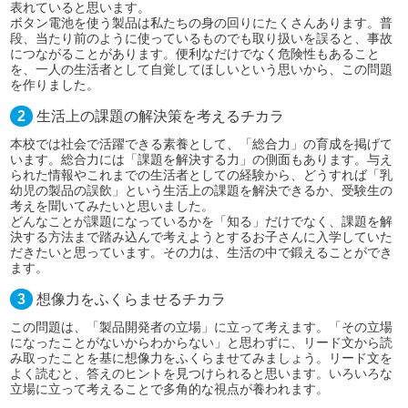
表れていると思います。
ボタン電池を使う製品は私たちの身の回りにたくさんあります。普
段、当たり前のように使っているものでも取り扱いを誤ると、事故
につながることがあります。便利なだけでなく危険性もあること
を、一人の生活者として自覚してほしいという思いから、この問題
を作りました。
2
生活上の課題の解決策を考えるチカラ
本校では社会で活躍できる素養として、「総合力」の育成を掲げて
います。総合力には「課題を解決する力」の側面もあります。与え
られた情報やこれまでの生活者としての経験から、どうすれば「乳
幼児の製品の誤飲」という生活上の課題を解決できるか、受験生の
考えを聞いてみたいと思いました。
どんなことが課題になっているかを「知る」だけでなく、課題を解
決する方法まで踏み込んで考えようとするお子さんに入学していた
だきたいと思っています。その力は、生活の中で鍛えることができ
ます。
3
想像力をふくらませるチカラ
この問題は、「製品開発者の立場」に立って考えます。「その立場
になったことがないからわからない」と思わずに、リード文から読
み取ったことを基に想像力をふくらませてみましょう。リード文を
よく読むと、答えのヒントを見つけられると思います。いろいろな
立場に立って考えることで多角的な視点が養われます。