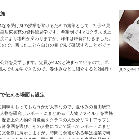
施
なる受け身の授業を避けるための施策として、社会科見
は皇居東御苑の資料館見学です。希望制ですが1クラス以上
年度により場所が変わりますが、昨年は鎌倉に行きました。
るので、習ったことを自分の目で見て確認することができ
公判を見学します。定員が40名と決まっているので、希
個人でも見学できるので、春休みなどに紹介すると2回行く
共立女子中
で伝える場面も設定
興味をもってもらうかが大事なので、夏休みの自由研究
の人物を研究しレポートにまとめる「人物ファイル」を実施
ず歴史上の人物の肖像画をクラスの人数分リストアップし
な肖像画を選び、その人物について調べてレポートにまと
て文化祭に展示しますが、時間に余裕がある年は授業で研