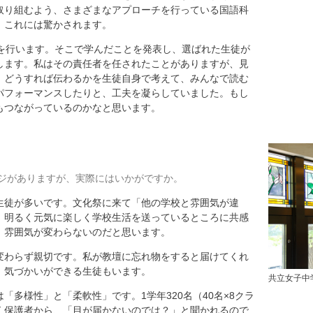
取り組むよう、さまざまなアプローチを行っている国語科
、これには驚かされます。
修を行います。そこで学んだことを発表し、選ばれた生徒が
します。私はその責任者を任されたことがありますが、見
。どうすれば伝わるかを生徒自身で考えて、みんなで読む
パフォーマンスしたりと、工夫を凝らしていました。もし
もつながっているのかなと思います。
ジがありますが、実際にはいかがですか。
徒が多いです。文化祭に来て「他の学校と雰囲気が違
、明るく元気に楽しく学校生活を送っているところに共感
、雰囲気が変わらないのだと思います。
わらず親切です。私が教壇に忘れ物をすると届けてくれ
、気づかいができる生徒もいます。
共立女子中
多様性」と「柔軟性」です。1学年320名（40名×8クラ
く保護者から、「目が届かないのでは？」と聞かれるので