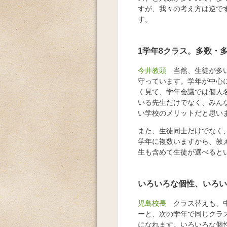
すが、我々の考え方は逆で
す。
1学年8クラス。多数・
今井教頭
当然、生徒が多い
守っています。学年が中心
く見て、学年会議では個人
いる先生だけでなく、みん
い学校のメリットだと思い
また、生徒同士だけでなく
学年に複数いますから、教
生も含めて生徒が選べると
いろいろな個性、いろい
児島校長
クラス替えも、中
ーと、次の学年で同じクラ
になれます。いろいろな個