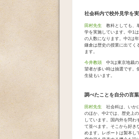
社会科内で校外見学を実
田村先生
教科としても、単
学を実施しています。中1
の人数になります。中2は
鎌倉は歴史の授業に出てく
ます。
今井教頭
中3は東京地裁の
望者が多い時は抽選です。
生徒もいます。
調べたことを自分の言葉
田村先生
社会科は、いかに
のほか、中2では、歴史上
しています。国内外を問わ
て並べます。そこから好き
めます。レポートは製本し