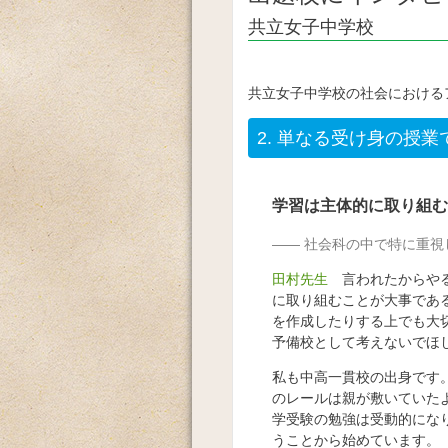
共立女子中学校
共立女子中学校の社会における
2.
単なる受け身の授業
学習は主体的に取り組む
社会科の中で特に重視
田村先生
言われたからやる
に取り組むことが大事であ
を作成したりする上でも大
予備校として考えないでほ
私も中高一貫校の出身です
のレールは親が敷いていた
学受験の勉強は受動的にな
うことから始めています。