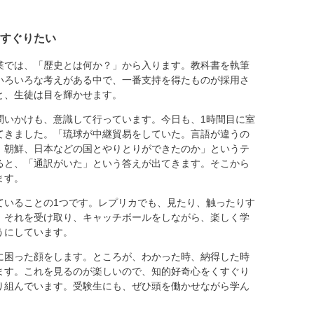
すぐりたい
では、「歴史とは何か？」から入ります。教科書を執筆
いろいろな考えがある中で、一番支持を得たものが採用さ
と、生徒は目を輝かせます。
問いかけも、意識して行っています。今日も、1時間目に室
てきました。「琉球が中継貿易をしていた。言語が違うの
、朝鮮、日本などの国とやりとりができたのか」というテ
ると、「通訳がいた」という答えが出てきます。そこから
ます。
ていることの1つです。レプリカでも、見たり、触ったりす
。それを受け取り、キャッチボールをしながら、楽しく学
うにしています。
に困った顔をします。ところが、わかった時、納得した時
ます。これを見るのが楽しいので、知的好奇心をくすぐり
り組んでいます。受験生にも、ぜひ頭を働かせながら学ん