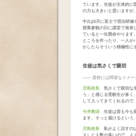
ています。生徒が主体的に
の力も大きいと思いますが
中2は6月に富士で宿泊研
授業参観の日に講堂で発表
ていると一生懸命やります
ところを作ったり、一人が
かしたらそういう積極性に
生徒は気さくで親切
貴校には闊達なイメー
児島校長
気さくで親切な生
う」と感じる受験生が多く
して入ってきてくれるので
今井教頭
生徒は昔も今も変
ます。そっと届けるという
児島校長
私がよく話すのは「
ス）と人数が多いので、よ