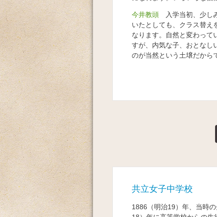
今井教頭
入学当初、少しみ
いたとしても、クラス替え
なります。自然と変わって
すが、内気な子、おとなし
のが当然という土壌だから
共立女子中学校
1886（明治19）年、当