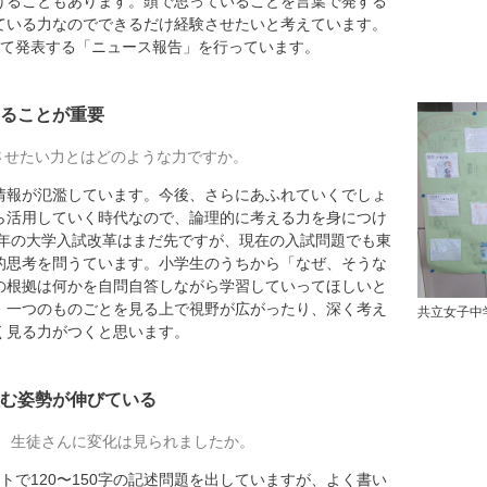
けることもあります。頭で思っていることを言葉で発する
ている力なのでできるだけ経験させたいと考えています。
べて発表する「ニュース報告」を行っています。
ることが重要
させたい力とはどのような力ですか。
報が氾濫しています。今後、さらにあふれていくでしょ
ら活用していく時代なので、論理的に考える力を身につけ
0年の大学入試改革はまだ先ですが、現在の入試問題でも東
的思考を問うています。小学生のうちから「なぜ、そうな
の根拠は何かを自問自答しながら学習していってほしいと
、一つのものごとを見る上で視野が広がったり、深く考え
共立女子中
く見る力がつくと思います。
む姿勢が伸びている
、生徒さんに変化は見られましたか。
で120〜150字の記述問題を出していますが、よく書い