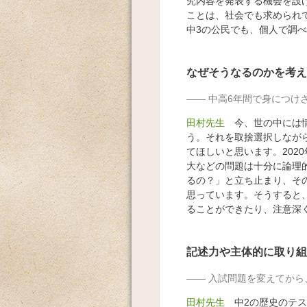
究内容を発表する機会を設
ことは、社会でも求められ
中3の公民でも、個人で調
なぜそうなるのかを考え
中高6年間で身につけ
田村先生
今、世の中には情
う。それを取捨選択しなが
てほしいと思います。202
大などの問題は十分に論理
るの？」と立ち止まり、そ
思っています。そうすると
ることができたり、注意深
記述力や主体的に取り組
入試問題を変えてから
田村先生
中2の歴史のテスト