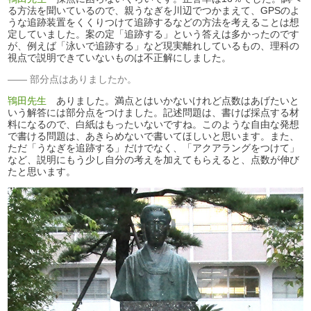
る方法を聞いているので、親うなぎを川辺でつかまえて、GPSのよ
うな追跡装置をくくりつけて追跡するなどの方法を考えることは想
定していました。案の定「追跡する」という答えは多かったのです
が、例えば「泳いで追跡する」など現実離れしているもの、理科の
視点で説明できていないものは不正解にしました。
部分点はありましたか。
鴇田先生
ありました。満点とはいかないけれど点数はあげたいと
いう解答には部分点をつけました。記述問題は、書けば採点する材
料になるので、白紙はもったいないですね。このような自由な発想
で書ける問題は、あきらめないで書いてほしいと思います。また、
ただ「うなぎを追跡する」だけでなく、「アクアラングをつけて」
など、説明にもう少し自分の考えを加えてもらえると、点数が伸び
たと思います。