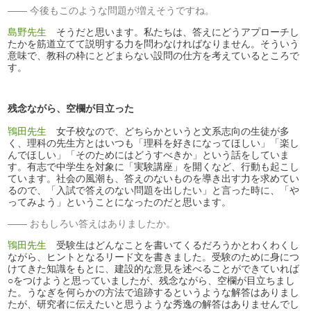
今後もこのような問題が増えそうですね。
島野先生
そうだと思います。私たちは、答えにどうアプローチし
たかを筋道立てて説明する力を問わなければなりません。そういう
意味で、教科の枠にとどまらない設問の仕方を考えているところで
す。
残念ながら、空欄が目立った
鴇田先生
女子校なので、どちらかというと文系志向の生徒が多
く、理科の先生方とはいつも「理科を好きになってほしい」「楽し
んでほしい」「そのためにはどうすべきか」という話をしていま
す。有志で中学生を対象に「実験講座」を開くなど、行動も起こし
ています。社会の風潮も、答えのないものを導き出す力を求めてい
るので、「入試で答えのない問題を出したい」と言った時に、「や
ってみよう」ということになったのだと思います。
おもしろい答えはありましたか。
鴇田先生
受験生はどんなことを書いてくるだろうかとわくわくし
ながら、ヒントとなるリード文を書きました。受験のために身につ
けてきた知識をもとに、建設的な意見を述べることができていれば
○をつけようと思っていましたが、残念ながら、空欄が目立ちまし
た。うなぎを何らかの方法で追跡するというような解答はありまし
たが、研究者に伝えたいと思うような秀逸の解答はありませんでし