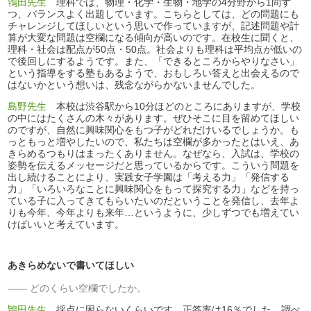
鴇田先生
理科では、物理・化学・生物・地学の4分野から1問ず
つ、バランスよく出題しています。こちらとしては、どの問題にも
チャレンジしてほしいという思いで作っていますが、記述問題や計
算が大変な問題は空欄になる傾向が高いのです。在校生に聞くと、
理科・社会は配点が50点・50点。社会よりも理科は平均点が低いの
で後回しにするようです。また、「できるところからやりなさい」
という指導をする塾もあるようで、おもしろい答えと出会えるので
はないかという想いは、残念ながらかないませんでした。
島野先生
本校は渋谷駅から10分ほどのところにありますが、学校
の中にはたくさんの木々があります。ぜひそこに目を留めてほしい
のですが、自然に興味関心をもつ子がどれだけいるでしょうか。も
っともっと増やしたいので、私たちは空欄が多かったとはいえ、あ
きらめるつもりはまったくありません。なぜなら、入試は、学校の
姿勢を伝えるメッセージだと思っているからです。こういう問題を
出し続けることにより、実践女子学園は「考える力」「発信する
力」「いろいろなことに興味関心をもって探究する力」などを持っ
ている子に入ってきてもらいたいのだということを発信し、去年よ
りも今年、今年よりも来年…というように、少しずつでも増えてい
けばいいと考えています。
あきらめないで書いてほしい
どのくらい空欄でしたか。
鴇田先生
採点に困らないくらいです。正答率は16％でした。調べ