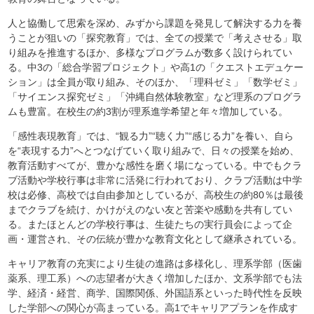
人と協働して思索を深め、みずから課題を発見して解決する力を養
うことが狙いの「探究教育」では、全ての授業で「考えさせる」取
り組みを推進するほか、多様なプログラムが数多く設けられてい
る。中3の「総合学習プロジェクト」や高1の「クエストエデュケー
ション」は全員が取り組み、そのほか、「理科ゼミ」「数学ゼミ」
「サイエンス探究ゼミ」「沖縄自然体験教室」など理系のプログラ
ムも豊富。在校生の約3割が理系進学希望と年々増加している。
「感性表現教育」では、“観る力”“聴く力”“感じる力”を養い、自ら
を“表現する力”へとつなげていく取り組みで、日々の授業を始め、
教育活動すべてが、豊かな感性を磨く場になっている。中でもクラ
ブ活動や学校行事は非常に活発に行われており、クラブ活動は中学
校は必修、高校では自由参加としているが、高校生の約80％は最後
までクラブを続け、かけがえのない友と苦楽や感動を共有してい
る。またほとんどの学校行事は、生徒たちの実行員会によって企
画・運営され、その伝統が豊かな教育文化として継承されている。
キャリア教育の充実により生徒の進路は多様化し、理系学部（医歯
薬系、理工系）への志望者が大きく増加したほか、文系学部でも法
学、経済・経営、商学、国際関係、外国語系といった時代性を反映
した学部への関心が高まっている。高1でキャリアプランを作成す