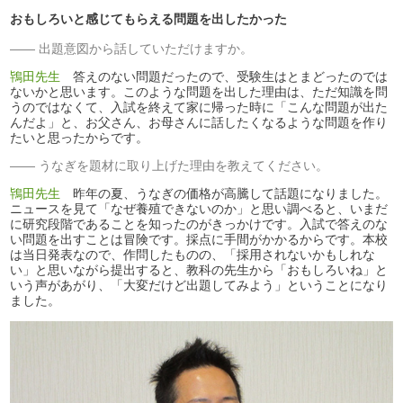
おもしろいと感じてもらえる問題を出したかった
出題意図から話していただけますか。
鴇田先生
答えのない問題だったので、受験生はとまどったのでは
ないかと思います。このような問題を出した理由は、ただ知識を問
うのではなくて、入試を終えて家に帰った時に「こんな問題が出た
んだよ」と、お父さん、お母さんに話したくなるような問題を作り
たいと思ったからです。
うなぎを題材に取り上げた理由を教えてください。
鴇田先生
昨年の夏、うなぎの価格が高騰して話題になりました。
ニュースを見て「なぜ養殖できないのか」と思い調べると、いまだ
に研究段階であることを知ったのがきっかけです。入試で答えのな
い問題を出すことは冒険です。採点に手間がかかるからです。本校
は当日発表なので、作問したものの、「採用されないかもしれな
い」と思いながら提出すると、教科の先生から「おもしろいね」と
いう声があがり、「大変だけど出題してみよう」ということになり
ました。