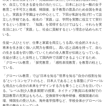
や、自立して生きる姿を目の当たりにし、日本における一般の女子
教育こそ不可欠と痛感、帰国後、女子教育の普及のため全国を奔走
した。実践女子学園はその中心として、下田が私財を投げ打って設
立した学校である。校名の「実践」は、学問を実際に役立てて実行
するという意味で、「知識」を習得するだけではなく、それらを実
生活において「実践」し、社会に貢献するという理念が込められて
いる。
生徒一人ひとりが、仕事と家庭を両立しうる高い社会的スキルと、
将来を生き抜く強い人間力を獲得し、高い志と品格を持って、自ら
の生きる道を切り開いていくための全人教育が伝統となっている。
生徒が凛とした女性として国内外で活躍できるようにするため、
「グローバル教育」「探究教育」「感性表現教育」を教育の柱とし
ている。
「グローバル教育」では“日本を知る”“世界を知る”“自分の役割を知
る”というコンセプトのもと、日本人であることを基盤にグローバル
な視点から自分の未来をデザインする力を養うことに力を注いでい
る。“レベル別少人数多展開”の授業、ネイティブ教員11名体制での
英語教育の充実はもちろん、交換留学や海外研修、模擬国連の出
場、帰国生の受け入れ、海外進学指導など、学校全体がグローバル
教育の舞台となっている。