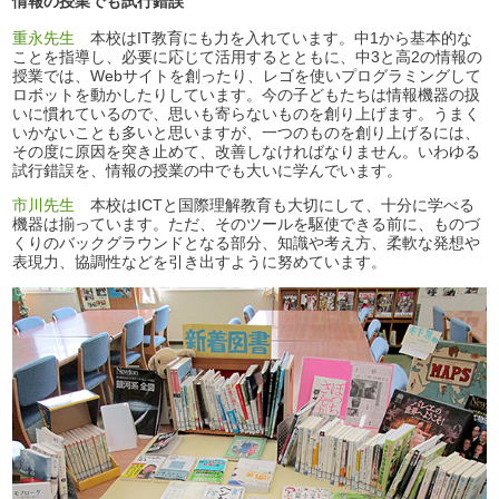
情報の授業でも試行錯誤
重永先生
本校はIT教育にも力を入れています。中1から基本的な
ことを指導し、必要に応じて活用するとともに、中3と高2の情報の
授業では、Webサイトを創ったり、レゴを使いプログラミングして
ロボットを動かしたりしています。今の子どもたちは情報機器の扱
いに慣れているので、思いも寄らないものを創り上げます。うまく
いかないことも多いと思いますが、一つのものを創り上げるには、
その度に原因を突き止めて、改善しなければなりません。いわゆる
試行錯誤を、情報の授業の中でも大いに学んでいます。
市川先生
本校はICTと国際理解教育も大切にして、十分に学べる
機器は揃っています。ただ、そのツールを駆使できる前に、ものづ
くりのバックグラウンドとなる部分、知識や考え方、柔軟な発想や
表現力、協調性などを引き出すように努めています。