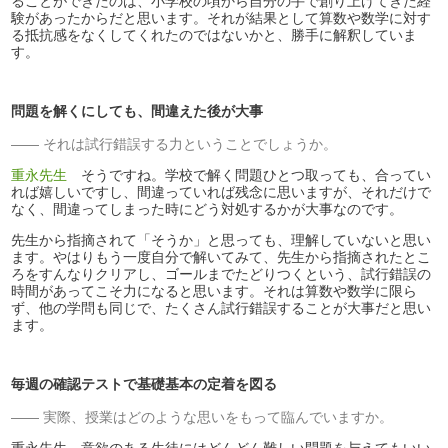
ることができたのは、小学校の頃から自分の手で創り上げてきた経
験があったからだと思います。それが結果として算数や数学に対す
る抵抗感をなくしてくれたのではないかと、勝手に解釈していま
す。
問題を解くにしても、間違えた後が大事
それは試行錯誤する力ということでしょうか。
重永先生
そうですね。学校で解く問題ひとつ取っても、合ってい
れば嬉しいですし、間違っていれば残念に思いますが、それだけで
なく、間違ってしまった時にどう対処するかが大事なのです。
先生から指摘されて「そうか」と思っても、理解していないと思い
ます。やはりもう一度自分で解いてみて、先生から指摘されたとこ
ろをすんなりクリアし、ゴールまでたどりつくという、試行錯誤の
時間があってこそ力になると思います。それは算数や数学に限ら
ず、他の学問も同じで、たくさん試行錯誤することが大事だと思い
ます。
毎週の確認テストで基礎基本の定着を図る
実際、授業はどのような思いをもって臨んでいますか。