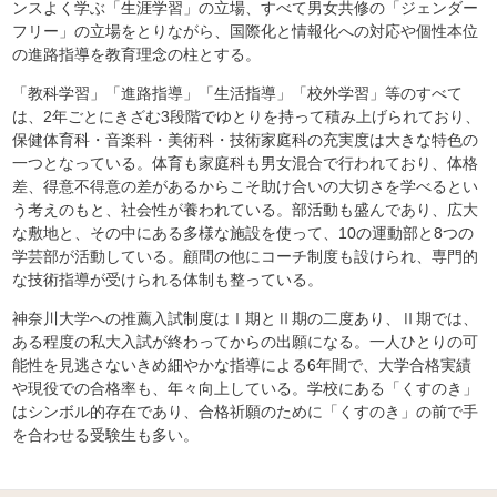
ンスよく学ぶ「生涯学習」の立場、すべて男女共修の「ジェンダー
フリー」の立場をとりながら、国際化と情報化への対応や個性本位
の進路指導を教育理念の柱とする。
「教科学習」「進路指導」「生活指導」「校外学習」等のすべて
は、2年ごとにきざむ3段階でゆとりを持って積み上げられており、
保健体育科・音楽科・美術科・技術家庭科の充実度は大きな特色の
一つとなっている。体育も家庭科も男女混合で行われており、体格
差、得意不得意の差があるからこそ助け合いの大切さを学べるとい
う考えのもと、社会性が養われている。部活動も盛んであり、広大
な敷地と、その中にある多様な施設を使って、10の運動部と8つの
学芸部が活動している。顧問の他にコーチ制度も設けられ、専門的
な技術指導が受けられる体制も整っている。
神奈川大学への推薦入試制度はⅠ期とⅡ期の二度あり、Ⅱ期では、
ある程度の私大入試が終わってからの出願になる。一人ひとりの可
能性を見逃さないきめ細やかな指導による6年間で、大学合格実績
や現役での合格率も、年々向上している。学校にある「くすのき」
はシンボル的存在であり、合格祈願のために「くすのき」の前で手
を合わせる受験生も多い。