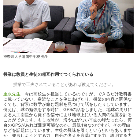
神奈川大学附属中学校 先生
授業は教員と生徒の相互作用でつくられている
授業で工夫されていることがあれば教えてください。
重永先生
今は高校生を担当しているのですが、できるだけ教科書
に載っていない、身近なことを例にあげたり、授業の内容と関係な
くても、背景に数学が絡む題材を見つけて話をしたりしています。
例えば、球の勉強をする時に、GPSの話をしました。地球の周りに
ある人工衛星から発する信号により地球上にいる人間の位置を計る
ことができます。もし地球が、海や山がない平面の球だったら、何
台のGPSがあれば測定可能なのか。最低4台なのですが、その理由
などを話題にしています。生徒の興味を引くという狙いもあります
が、発言しようとする力、自分の考えを言葉にする力、説明する力