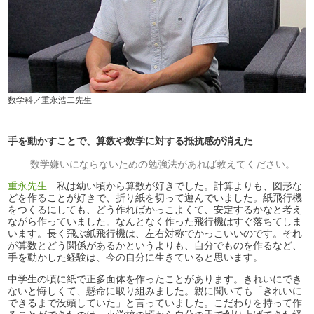
数学科／重永浩二先生
手を動かすことで、算数や数学に対する抵抗感が消えた
数学嫌いにならないための勉強法があれば教えてください。
重永先生
私は幼い頃から算数が好きでした。計算よりも、図形な
どを作ることが好きで、折り紙を切って遊んでいました。紙飛行機
をつくるにしても、どう作ればかっこよくて、安定するかなと考え
ながら作っていました。なんとなく作った飛行機はすぐ落ちてしま
います。長く飛ぶ紙飛行機は、左右対称でかっこいいのです。それ
が算数とどう関係があるかというよりも、自分でものを作るなど、
手を動かした経験は、今の自分に生きていると思います。
中学生の頃に紙で正多面体を作ったことがあります。きれいにでき
ないと悔しくて、懸命に取り組みました。親に聞いても「きれいに
できるまで没頭していた」と言っていました。こだわりを持って作