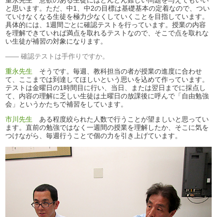
重永先生 意欲のある生徒にはどんどん難しい問題を与えてもいい
と思います。ただ、中1、中2の目標は基礎基本の定着なので、つい
ていけなくなる生徒を極力少なくしていくことを目指しています。
具体的には、1週間ごとに確認テストを行っています。授業の内容
を理解できていれば満点を取れるテストなので、そこで点を取れな
い生徒が補習の対象になります。
確認テストは手作りですか。
重永先生
そうです。毎週、教科担当の者が授業の進度に合わせ
て、ここまでは到達してほしいという思いを込めて作っています。
テストは金曜日の1時間目に行い、当日、または翌日までに採点し
て、内容の理解に乏しい生徒は土曜日の放課後に呼んで「自由勉強
会」というかたちで補習をしています。
市川先生
ある程度絞られた人数で行うことが望ましいと思ってい
ます。直前の勉強ではなく一週間の授業を理解したか、そこに気を
つけながら、毎週行うことで個の力を引き上げています。