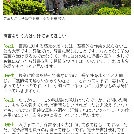
フェリス女学院中学校・高等学校 校舎
辞書を引く力はつけてきてほしい
A先生
言葉に対する感覚を磨くには、基礎的な作業を怠らないこ
とも大事です。身近では、辞書に親しむことです。なんとなくその
言葉を受け取るのではなくて、常に自分の右に辞書を置き、少しで
も気になったら辞書を引く習慣をつけてほしいのです。これは多分
英語でもそうだと思います。
B先生
授業に辞書を持って来ないのは、裸で外を歩くことと同
じ。「無防備で危ないからやめなさい」と言っています。忘れてし
まってもいいのです。何回か調べているうちに、必要なものは身に
ついていきますから。
A先生
たしかに、「この助動詞の意味はなんですか」と聞いた時
に、もちろん覚えていれば素晴らしいけれど、たとえ覚えていなく
とも、そのつど正確な意味を調べて理解すればいいのです。その積
み重ねにより、自分の中に溜まっていくと思います。
B先生
入学までに、辞書を引く力はつけてきてほしいですね。た
だ、電子辞書を買うのは待ってほしいです。電子辞書は便利です