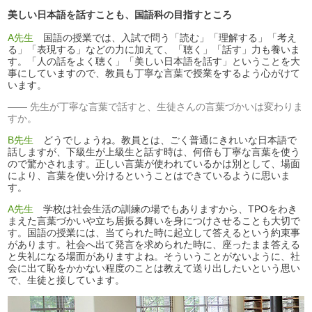
美しい日本語を話すことも、国語科の目指すところ
A先生
国語の授業では、入試で問う「読む」「理解する」「考え
る」「表現する」などの力に加えて、「聴く」「話す」力も養いま
す。「人の話をよく聴く」「美しい日本語を話す」ということを大
事にしていますので、教員も丁寧な言葉で授業をするよう心がけて
います。
先生が丁寧な言葉で話すと、生徒さんの言葉づかいは変わりま
すか。
B先生
どうでしょうね。教員とは、ごく普通にきれいな日本語で
話しますが、下級生が上級生と話す時は、何倍も丁寧な言葉を使う
ので驚かされます。正しい言葉が使われているかは別として、場面
により、言葉を使い分けるということはできているように思いま
す。
A先生
学校は社会生活の訓練の場でもありますから、TPOをわき
まえた言葉づかいや立ち居振る舞いを身につけさせることも大切で
す。国語の授業には、当てられた時に起立して答えるという約束事
があります。社会へ出て発言を求められた時に、座ったまま答える
と失礼になる場面がありますよね。そういうことがないように、社
会に出て恥をかかない程度のことは教えて送り出したいという思い
で、生徒と接しています。