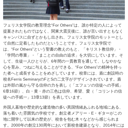
フェリス女学院の教育理念“For Others”は、誰か特定の人によって
提案されたものではなく、関東大震災後に、誰が言い出すともなく
キャンパスに自ずとかもし出され、フェリス女学院のモットーとし
て自然に定着したものだということです。フェリス女学院で
は、“For Others”という聖書の教えのもと、「キリスト教信仰」・
「学問の尊重」・「まことの自由の追求」を大切にしています。そ
して、生徒一人ひとりが、6年間の一貫教育を通して、しなやかな
心を育み、つねに与えることができる、“For Others”の精神を持っ
た者へと成長することをめざしています。校章には、盾に創設時の
校名Ferris SeminaryのFとSの二文字がデザインされています。盾
は外部の嵐から守る信仰の力を表し（「エフェソの信徒への手紙」
6章16節）、白・黄・赤の三色は信仰、希望、愛（「コリントの信
徒への手紙一」13章13節）を表しています。
外国人墓地や歴史的な建造物の多い異国情緒あふれる地域にある、
落ち着いた雰囲気の学校です。創立者メアリー・E・ギターがこの
地に開学して以来の歴史が、校舎を包む木々などから感じられま
す。2000年の創立130周年において新校舎建築となり、2014年には