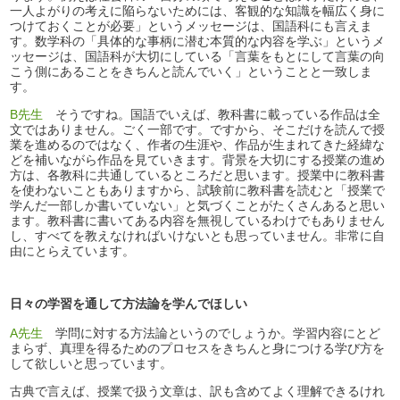
一人よがりの考えに陥らないためには、客観的な知識を幅広く身に
つけておくことが必要」というメッセージは、国語科にも言えま
す。数学科の「具体的な事柄に潜む本質的な内容を学ぶ」というメ
ッセージは、国語科が大切にしている「言葉をもとにして言葉の向
こう側にあることをきちんと読んでいく」ということと一致しま
す。
B先生
そうですね。国語でいえば、教科書に載っている作品は全
文ではありません。ごく一部です。ですから、そこだけを読んで授
業を進めるのではなく、作者の生涯や、作品が生まれてきた経緯な
どを補いながら作品を見ていきます。背景を大切にする授業の進め
方は、各教科に共通しているところだと思います。授業中に教科書
を使わないこともありますから、試験前に教科書を読むと「授業で
学んだ一部しか書いていない」と気づくことがたくさんあると思い
ます。教科書に書いてある内容を無視しているわけでもありません
し、すべてを教えなければいけないとも思っていません。非常に自
由にとらえています。
日々の学習を通して方法論を学んでほしい
A先生
学問に対する方法論というのでしょうか。学習内容にとど
まらず、真理を得るためのプロセスをきちんと身につける学び方を
して欲しいと思っています。
古典で言えば、授業で扱う文章は、訳も含めてよく理解できるけれ