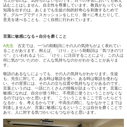
ち上がるのは、気持ちのよいものです。日々の学習においても教え
込むことはしません。自主性を尊重しています。教員がもっている
知識を出すのは、あくまでも生徒の知的好奇心を刺激するためで
す。グループでディスカッションをしたり、個々に考えたりして、
意見を述べることも、ごく自然に行われています。
言葉に敏感になる＝自分を磨くこと
A先生
古文では、一つの助動詞にその人の気持ちがよく表れてい
ることがあります。例えば、「けり」という助動詞は「気づきの“け
り”」といわれるように、「けり」に注目することにより、この人は
何に気がついたのか、どんな気持ちなのかがわかることがありま
す。
敬語のあるなしによっても、その人の気持ちがわかります。生徒
も、先生に対して、ある時は敬語を使い、ある時は敬語を使わな
い。その背景には、その人の立ち位置や気持ちなどがあるのです。
言葉というのは、一語にたくさんの情報が詰まっています。言葉に
敏感になれば、自分が使う時に、不用意に使うということがなくな
るのではないかと思います。「こういうことをここで言ったらどう
なるか」を、考えるからです。中高生の間に、なかなかそこまでは
到達しませんが、言葉に敏感になるということは自分を磨くことで
あり、人に対する気づかいにもつながると思います。