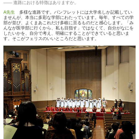
進路における特徴はありますか。
A先生
多様な進路です。パンフレットには大学名しか記載してい
ませんが、本当に多彩な学部にわたっています。毎年、すべての学
部が並び、よくまあこれだけ多岐に亘るものだと感心します。「み
んなが医学部に行くから、私も目指す」ではなくて、自分がなにを
したいかを、自分で考え、明確にすることができていると思いま
す。そこがフェリスのいいところだと思います。