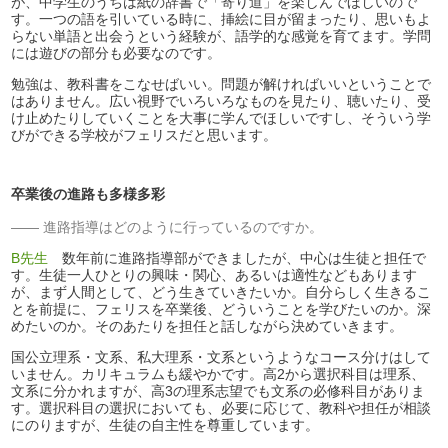
が、中学生のうちは紙の辞書で「寄り道」を楽しんでほしいので
す。一つの語を引いている時に、挿絵に目が留まったり、思いもよ
らない単語と出会うという経験が、語学的な感覚を育てます。学問
には遊びの部分も必要なのです。
勉強は、教科書をこなせばいい。問題が解ければいいということで
はありません。広い視野でいろいろなものを見たり、聴いたり、受
け止めたりしていくことを大事に学んでほしいですし、そういう学
びができる学校がフェリスだと思います。
卒業後の進路も多様多彩
進路指導はどのように行っているのですか。
B先生
数年前に進路指導部ができましたが、中心は生徒と担任で
す。生徒一人ひとりの興味・関心、あるいは適性などもあります
が、まず人間として、どう生きていきたいか。自分らしく生きるこ
とを前提に、フェリスを卒業後、どういうことを学びたいのか。深
めたいのか。そのあたりを担任と話しながら決めていきます。
国公立理系・文系、私大理系・文系というようなコース分けはして
いません。カリキュラムも緩やかです。高2から選択科目は理系、
文系に分かれますが、高3の理系志望でも文系の必修科目がありま
す。選択科目の選択においても、必要に応じて、教科や担任が相談
にのりますが、生徒の自主性を尊重しています。