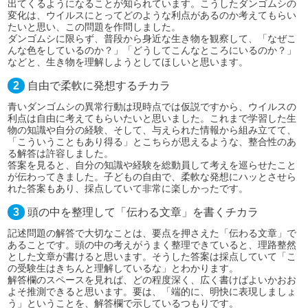
出てくるようになることが知られています。こうしたダンゴムシの
変化は、ウイルスにとってどのような利点があるのか考えてもらい
たいと思い、この問題を作問しました。
ダンゴムシに限らず、普段から身近な生き物を観察して、「なぜこ
んな色をしているのか？」「どうしてこんなところにいるのか？」
などと、生き物を理解しようとしてほしいと思います。
2
自由で柔軟に発想するチカラ
青いダンゴムシの異常行動は現時点では仮説ですから、ウイルスの
利点は自由に考えてもらいたいと思いました。これまで学習した生
物の知識や自分の経験、そして、与えられた情報から組み立てて、
「こういうこともあり得る」とこちらが思えるような、整合性のあ
る解答は許容しました。
答案を見ると、自分の知識や経験を総動員して考えを巡らせたこと
が伝わってきました。子どもの自由で、柔軟な発想にハッとさせら
れた答案もあり、採点していて非常に楽しかったです。
3
頭の中を整理して「伝わる文章」を書くチカラ
記述問題の解答で大切なことは、要点を押さえた「伝わる文章」で
あることです。頭の中の考えがうまく整理できていると、理路整然
とした文章が書けると思います。そうした答案は採点していて「こ
の受験生はきちんと理解しているな」とわかります。
解答欄のスペースを見れば、どの程度深く、広く書けばよいかおお
よそ推測できると思います。要は、「端的に、明快に表現しましょ
う」ということを、解答欄で示しているつもりです。