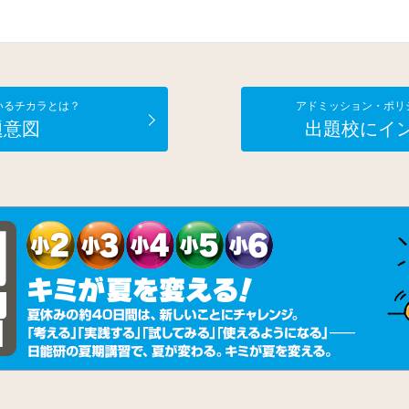
いるチカラとは？
アドミッション・ポリ
題意図
出題校にイ