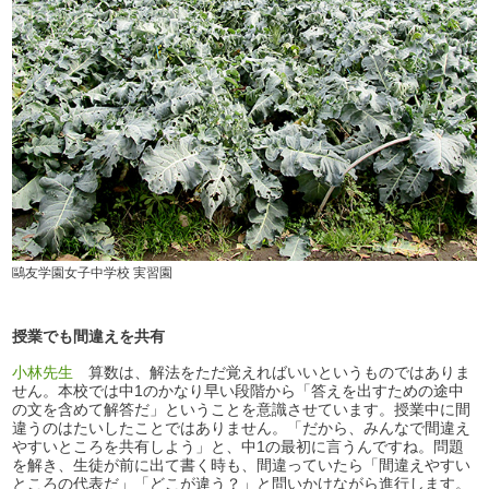
鷗友学園女子中学校 実習園
授業でも間違えを共有
小林先生
算数は、解法をただ覚えればいいというものではありま
せん。本校では中1のかなり早い段階から「答えを出すための途中
の文を含めて解答だ」ということを意識させています。授業中に間
違うのはたいしたことではありません。「だから、みんなで間違え
やすいところを共有しよう」と、中1の最初に言うんですね。問題
を解き、生徒が前に出て書く時も、間違っていたら「間違えやすい
ところの代表だ」「どこが違う？」と問いかけながら進行します。