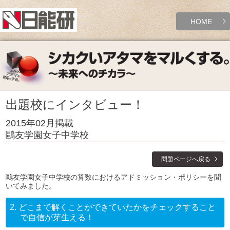
HOME
出題校にインタビュー！
2015年02月掲載
鷗友学園女子中学校
問題ページへ戻る
鷗友学園女子中学校の算数におけるアドミッション・ポリシーを聞
いてみました。
2.
どこまで解くことができていたかをチェックすること
で自信が芽生える！