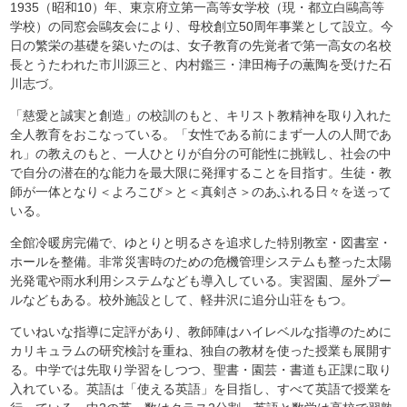
1935（昭和10）年、東京府立第一高等女学校（現・都立白鷗高等
学校）の同窓会鷗友会により、母校創立50周年事業として設立。今
日の繁栄の基礎を築いたのは、女子教育の先覚者で第一高女の名校
長とうたわれた市川源三と、内村鑑三・津田梅子の薫陶を受けた石
川志づ。
「慈愛と誠実と創造」の校訓のもと、キリスト教精神を取り入れた
全人教育をおこなっている。「女性である前にまず一人の人間であ
れ」の教えのもと、一人ひとりが自分の可能性に挑戦し、社会の中
で自分の潜在的な能力を最大限に発揮することを目指す。生徒・教
師が一体となり＜よろこび＞と＜真剣さ＞のあふれる日々を送って
いる。
全館冷暖房完備で、ゆとりと明るさを追求した特別教室・図書室・
ホールを整備。非常災害時のための危機管理システムも整った太陽
光発電や雨水利用システムなども導入している。実習園、屋外プー
ルなどもある。校外施設として、軽井沢に追分山荘をもつ。
ていねいな指導に定評があり、教師陣はハイレベルな指導のために
カリキュラムの研究検討を重ね、独自の教材を使った授業も展開す
る。中学では先取り学習をしつつ、聖書・園芸・書道も正課に取り
入れている。英語は「使える英語」を目指し、すべて英語で授業を