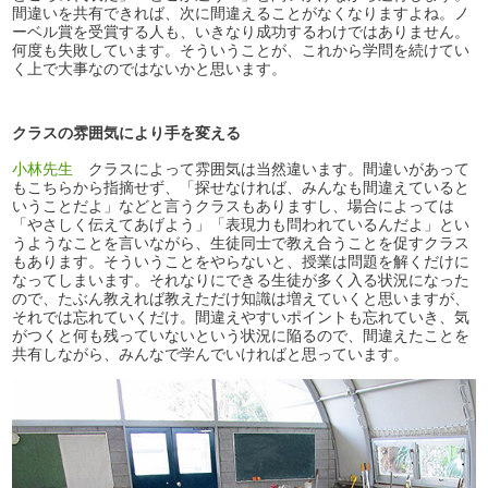
間違いを共有できれば、次に間違えることがなくなりますよね。ノ
ーベル賞を受賞する人も、いきなり成功するわけではありません。
何度も失敗しています。そういうことが、これから学問を続けてい
く上で大事なのではないかと思います。
クラスの雰囲気により手を変える
小林先生
クラスによって雰囲気は当然違います。間違いがあって
もこちらから指摘せず、「探せなければ、みんなも間違えていると
いうことだよ」などと言うクラスもありますし、場合によっては
「やさしく伝えてあげよう」「表現力も問われているんだよ」とい
うようなことを言いながら、生徒同士で教え合うことを促すクラス
もあります。そういうことをやらないと、授業は問題を解くだけに
なってしまいます。それなりにできる生徒が多く入る状況になった
ので、たぶん教えれば教えただけ知識は増えていくと思いますが、
それでは忘れていくだけ。間違えやすいポイントも忘れていき、気
がつくと何も残っていないという状況に陥るので、間違えたことを
共有しながら、みんなで学んでいければと思っています。