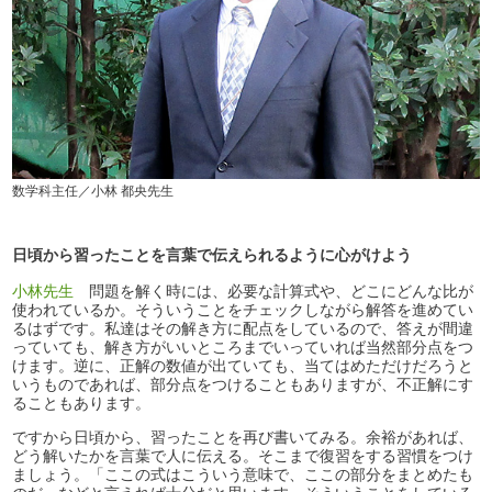
数学科主任／小林 都央先生
日頃から習ったことを言葉で伝えられるように心がけよう
小林先生
問題を解く時には、必要な計算式や、どこにどんな比が
使われているか。そういうことをチェックしながら解答を進めてい
るはずです。私達はその解き方に配点をしているので、答えが間違
っていても、解き方がいいところまでいっていれば当然部分点をつ
けます。逆に、正解の数値が出ていても、当てはめただけだろうと
いうものであれば、部分点をつけることもありますが、不正解にす
ることもあります。
ですから日頃から、習ったことを再び書いてみる。余裕があれば、
どう解いたかを言葉で人に伝える。そこまで復習をする習慣をつけ
ましょう。「ここの式はこういう意味で、ここの部分をまとめたも