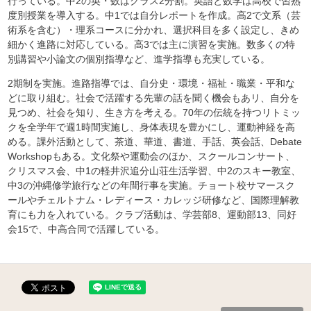
行っている。中2の英・数はクラス2分割。英語と数学は高校で習熟
度別授業を導入する。中1では自分レポートを作成。高2で文系（芸
術系を含む）・理系コースに分かれ、選択科目を多く設定し、きめ
細かく進路に対応している。高3では主に演習を実施。数多くの特
別講習や小論文の個別指導など、進学指導も充実している。
2期制を実施。進路指導では、自分史・環境・福祉・職業・平和な
どに取り組む。社会で活躍する先輩の話を聞く機会もあリ、自分を
見つめ、社会を知り、生き方を考える。70年の伝統を持つリトミッ
クを全学年で週1時間実施し、身体表現を豊かにし、運動神経を高
める。課外活動として、茶道、華道、書道、手話、英会話、Debate
Workshopもある。文化祭や運動会のほか、スクールコンサート、
クリスマス会、中1の軽井沢追分山荘生活学習、中2のスキー教室、
中3の沖縄修学旅行などの年間行事を実施。チョート校サマースク
ールやチェルトナム・レディース・カレッジ研修など、国際理解教
育にも力を入れている。クラブ活動は、学芸部8、運動部13、同好
会15で、中高合同で活躍している。