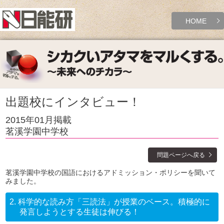
HOME
出題校にインタビュー！
2015年01月掲載
茗溪学園中学校
問題ページへ戻る
茗溪学園中学校の国語におけるアドミッション・ポリシーを聞いて
みました。
2.
科学的な読み方「三読法」が授業のベース。積極的に
発言しようとする生徒は伸びる！