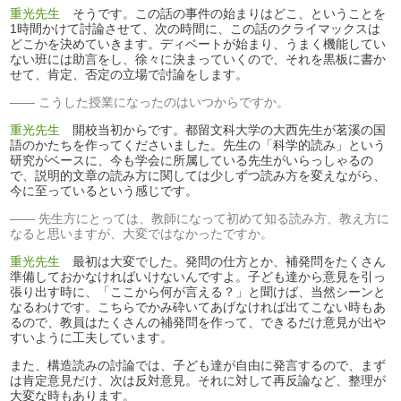
重光先生
そうです。この話の事件の始まりはどこ、ということを
1時間かけて討論させて、次の時間に、この話のクライマックスは
どこかを決めていきます。ディベートが始まり、うまく機能してい
ない班には助言をし、徐々に決まっていくので、それを黒板に書か
せて、肯定、否定の立場で討論をします。
こうした授業になったのはいつからですか。
重光先生
開校当初からです。都留文科大学の大西先生が茗溪の国
語のかたちを作ってくださいました。先生の「科学的読み」という
研究がベースに、今も学会に所属している先生がいらっしゃるの
で、説明的文章の読み方に関しては少しずつ読み方を変えながら、
今に至っているという感じです。
先生方にとっては、教師になって初めて知る読み方、教え方に
なると思いますが、大変ではなかったですか。
重光先生
最初は大変でした。発問の仕方とか、補発問をたくさん
準備しておかなければいけないんですよ。子ども達から意見を引っ
張り出す時に、「ここから何が言える？」と聞けば、当然シーンと
なるわけです。こちらでかみ砕いてあげなければ出てこない時もあ
るので、教員はたくさんの補発問を作って、できるだけ意見が出や
すいように工夫しています。
また、構造読みの討論では、子ども達が自由に発言するので、まず
は肯定意見だけ、次は反対意見。それに対して再反論など、整理が
大変な時もあります。