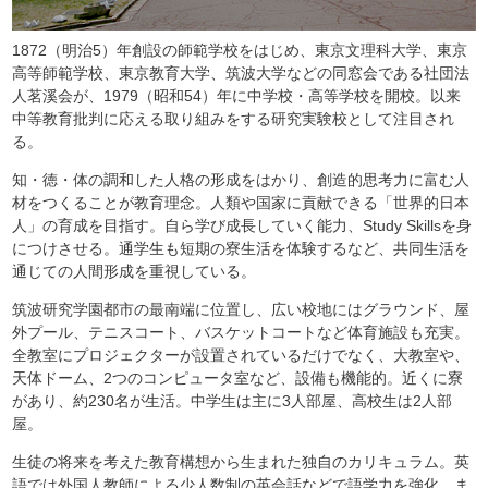
1872（明治5）年創設の師範学校をはじめ、東京文理科大学、東京
高等師範学校、東京教育大学、筑波大学などの同窓会である社団法
人茗溪会が、1979（昭和54）年に中学校・高等学校を開校。以来
中等教育批判に応える取り組みをする研究実験校として注目され
る。
知・徳・体の調和した人格の形成をはかり、創造的思考力に富む人
材をつくることが教育理念。人類や国家に貢献できる「世界的日本
人」の育成を目指す。自ら学び成長していく能力、Study Skillsを身
につけさせる。通学生も短期の寮生活を体験するなど、共同生活を
通じての人間形成を重視している。
筑波研究学園都市の最南端に位置し、広い校地にはグラウンド、屋
外プール、テニスコート、バスケットコートなど体育施設も充実。
全教室にプロジェクターが設置されているだけでなく、大教室や、
天体ドーム、2つのコンピュータ室など、設備も機能的。近くに寮
があり、約230名が生活。中学生は主に3人部屋、高校生は2人部
屋。
生徒の将来を考えた教育構想から生まれた独自のカリキュラム。英
語では外国人教師による少人数制の英会話などで語学力を強化。ま