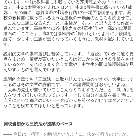
ています。中1は教科書にも載っている芥川龍之介の「トロッ
コ」、中2は太宰治の｢走れメロス｣、中3は教科書に載っている｢故
郷｣。その前に、志賀直哉の｢暗夜行路｣の一場面を読ませます。高
校の教科書に載っているような屋根の一場面のところを読ませて、
「こんな主題になるんだ」と、生徒が「あっ」と思うような作品を
選んでいます。高校生では芥川龍之介の｢羅生門｣や、高2では夏目
漱石の「こころ」、高3では森鴎外の｢舞姫｣というように、段階を
経て、少しずつ主題が重くなっていくように、教材を配列していま
す。
説明的文章の素材選びは苦労しています。「速読」でいかに速く要
点をまとめ、筆者が言いたいところはどこかを見つける作業をさせ
ているので、それにうまく合う文章や、中学生の間は論理関係が見
えやすいものを選んでいます。
説明的文章でも「三読法」に取り組んでいるのですが、大事にして
いるのはその文章の評価です。「この論理関係はおかしいよね」
「大学の先生が書いていてもこんなミスをするんだ」と、気づける
力をつけてほしいと思っています。そして自分が文章を書く時に、
自分にとって都合のいいデータばかりを並べるだけではダメだとい
うことを役立ててほしいと思っています。
開校当初から三読法が授業のベース
今日は「精読」の時間というように、決めて行うのですか。