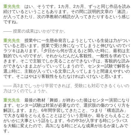
重光先生
はい、そうです。1カ月、2カ月、ずっと同じ作品を読み
続けているということもあります。その間に説明的文章の「速読」
が入ってきたり、次の準教材の精読が入ってきたりするという感じ
ですね。
授業の成果はいかがですか。
重光先生
授業中に一生懸命発言しようとしている生徒は力がつい
ていると思います。授業で受け身になってしまうと伸びないのでバ
ラツキはあります。｢夕日から何が言える｣と聞いた時に、最初は主
観的でいいのですが、それからだんだん客観性、一般性を求めてい
きます。そこで主観でしか見ることができない子は、客観的な読み
ができないまま上がっていってしまうので、センター試験で解答を
選ぶ時に、主観が入っている文章に入ってしまうと間違えやすいの
です。そこはやはり客観性をもたなければいけないと思います。
高3までしっかり学習できれば、受験にも対応できるくらいの
力はつくのでしょうか。
重光先生
最後の教材「舞姫」が終わった後はセンター演習になり
ます。センター試験は対策が必要なので、選択肢の傷のつくり方を
解説します。また、6年間学習してきたこと、つまり「構造読み」
で大きな箱をとらえることとはどういう意味か。箱をとらえること
がいかに大事という話をします。今の中3が入学する時にシラバス
を大幅に変えたので、高3になる時にどんな成果が出るか楽しみで
す。