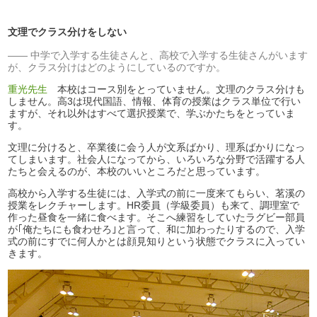
文理でクラス分けをしない
中学で入学する生徒さんと、高校で入学する生徒さんがいます
が、クラス分けはどのようにしているのですか。
重光先生
本校はコース別をとっていません。文理のクラス分けも
しません。高3は現代国語、情報、体育の授業はクラス単位で行い
ますが、それ以外はすべて選択授業で、学ぶかたちをとっていま
す。
文理に分けると、卒業後に会う人が文系ばかり、理系ばかりになっ
てしまいます。社会人になってから、いろいろな分野で活躍する人
たちと会えるのが、本校のいいところだと思っています。
高校から入学する生徒には、入学式の前に一度来てもらい、茗溪の
授業をレクチャーします。HR委員（学級委員）も来て、調理室で
作った昼食を一緒に食べます。そこへ練習をしていたラグビー部員
が｢俺たちにも食わせろ｣と言って、和に加わったりするので、入学
式の前にすでに何人かとは顔見知りという状態でクラスに入ってい
きます。