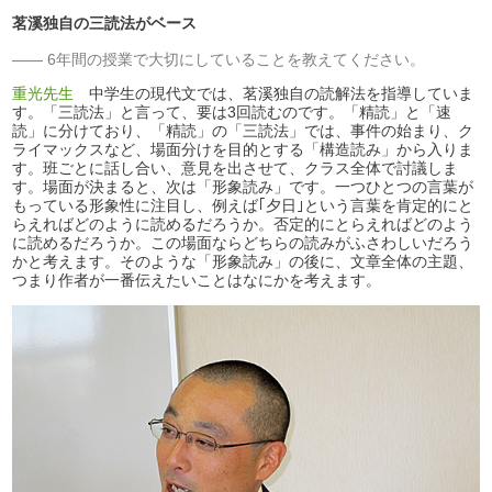
茗溪独自の三読法がベース
6年間の授業で大切にしていることを教えてください。
重光先生
中学生の現代文では、茗溪独自の読解法を指導していま
す。「三読法」と言って、要は3回読むのです。「精読」と「速
読」に分けており、「精読」の「三読法」では、事件の始まり、ク
ライマックスなど、場面分けを目的とする「構造読み」から入りま
す。班ごとに話し合い、意見を出させて、クラス全体で討議しま
す。場面が決まると、次は「形象読み」です。一つひとつの言葉が
もっている形象性に注目し、例えば｢夕日｣という言葉を肯定的にと
らえればどのように読めるだろうか。否定的にとらえればどのよう
に読めるだろうか。この場面ならどちらの読みがふさわしいだろう
かと考えます。そのような「形象読み」の後に、文章全体の主題、
つまり作者が一番伝えたいことはなにかを考えます。