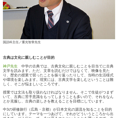
国語科主任／重光智章先生
古典は文化に親しむことが目的
神戸先生
中学の古典では、古典文化に親しむことを目当てに古典
文学を読みます。ただ、文章を読むだけではなくて、映像を見た
り、歴史の授業で習ったことを振り返ったりして、当時の生活様式
や環境を楽しみます。現実には、古典文学を楽しむということは難
しく、そこが悩ましいところです。
授業では文法も取り扱わなければなりません。そこで生徒がつまず
いて、古典に苦手意識をもってしまうことも多いので、それをなん
とか克服し、古典の楽しさを教えることを目標にしています。
中3の研修旅行（広島・京都）が日本文化の源流を知ることを目的
にしています。テーマを一つあげて、それがどういうところから出