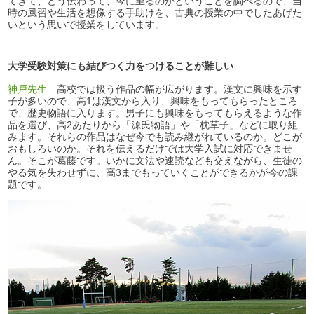
てきて、どう伝わって、今に至るのかということを調べるので、当
時の風習や生活を想像する手助けを、古典の授業の中でしたあげた
いという思いで授業をしています。
大学受験対策にも結びつく力をつけることが難しい
神戸先生
高校では扱う作品の幅が広がります。漢文に興味を示す
子が多いので、高1は漢文から入り、興味をもってもらったところ
で、歴史物語に入ります。男子にも興味をもってもらえるような作
品を選び、高2あたりから「源氏物語」や「枕草子」などに取り組
みます。それらの作品はなぜ今でも読み継がれているのか。どこが
おもしろいのか。それを伝えるだけでは大学入試に対応できませ
ん。そこが葛藤です。いかに文法や速読なども交えながら、生徒の
やる気を失わせずに、高3までもっていくことができるかが今の課
題です。