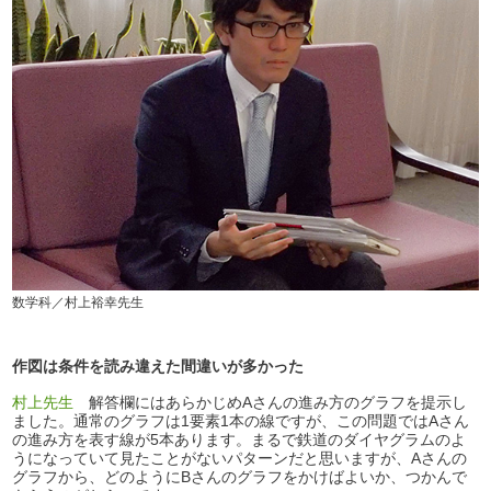
数学科／村上裕幸先生
作図は条件を読み違えた間違いが多かった
村上先生
解答欄にはあらかじめAさんの進み方のグラフを提示し
ました。通常のグラフは1要素1本の線ですが、この問題ではAさん
の進み方を表す線が5本あります。まるで鉄道のダイヤグラムのよ
うになっていて見たことがないパターンだと思いますが、Aさんの
グラフから、どのようにBさんのグラフをかけばよいか、つかんで