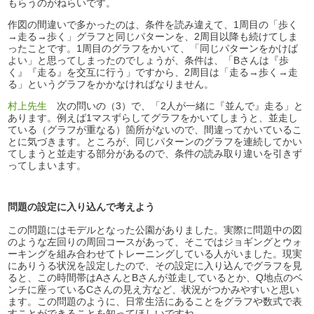
もらうのがねらいです。
作図の間違いで多かったのは、条件を読み違えて、1周目の「歩く
→走る→歩く」グラフと同じパターンを、2周目以降も続けてしま
ったことです。1周目のグラフをかいて、「同じパターンをかけば
よい」と思ってしまったのでしょうが、条件は、「Bさんは『歩
く』『走る』を交互に行う」ですから、2周目は「走る→歩く→走
る」というグラフをかかなければなりません。
村上先生
次の問いの（3）で、「2人が一緒に『並んで』走る」と
あります。例えば1マスずらしてグラフをかいてしまうと、並走し
ている（グラフが重なる）箇所がないので、間違ってかいているこ
とに気づきます。ところが、同じパターンのグラフを連続してかい
てしまうと並走する部分があるので、条件の読み取り違いを引きず
ってしまいます。
問題の設定に入り込んで考えよう
この問題にはモデルとなった公園がありました。実際に問題中の図
のような左回りの周回コースがあって、そこではジョギングとウォ
ーキングを組み合わせてトレーニングしている人がいました。現実
にありうる状況を設定したので、その設定に入り込んでグラフを見
ると、この時間帯はAさんとBさんが並走しているとか、Q地点のベ
ンチに座っているCさんの見え方など、状況がつかみやすいと思い
ます。この問題のように、日常生活にあることをグラフや数式で表
すことができることを知ってほしいですね。