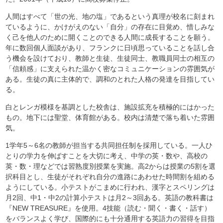
人間はすべて「世の光、地の塩」であるという真理が校名に刻まれ
ているように、かけがえのない「自分」の存在に目覚め、惜しみな
く己を他人のために開くことのできる人間に成長することを願う。
年に数回個人面談があり、フランクに日頃思っていることを話し合
う機会を設けており、教師と生徒、生徒同士、教職員同士の相互の
「信頼感」に支えられた温かく密なコミュニケーションの雰囲気が
ある。生徒の真に主体的で、調和のとれた人格の発達を目指してい
る。
白とレンガ模様を基調とした校舎は、施設拡充を積極的にはかった
もの。地下には聖堂、体育館がある。校内は清楚で落ち着いた雰囲
気。
1学年5～6名の教師が担当する共同担任制を採用している。一人ひ
とりの学力を伸ばすことを大切に考え、中学の英・数や、高校の
英・数・理などでは習熟度別授業を実施。高2からは授業の5割を選
択科目とし、生徒がそれぞれ自分の進路にあわせた時間割を組める
ようにしている。小テストがこまめに行われ、漢字とスペリングは
月2回、中1・中2の計算小テストは月2～3回ある。英語の教科書は
『NEW TREASURE』を使用。4技能（読む・聞く・書く・話す）
をバランスよく学び、国際的にも十分通用する英語力の習得を目指