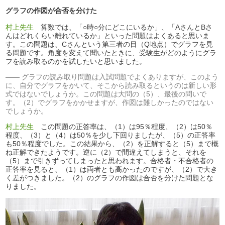
グラフの作図が合否を分けた
村上先生
算数では、「○時○分にどこにいるか」、「AさんとBさ
んはどれくらい離れているか」といった問題はよくあると思いま
す。この問題は、Cさんという第三者の目（Q地点）でグラフを見
る問題です。角度を変えて聞いたときに、受験生がどのようにグラ
フを読み取るのかを試したいと思いました。
グラフの読み取り問題は入試問題でよくありますが、このよう
に、自分でグラフをかいて、そこから読み取るというのは新しい形
式ではないでしょうか。この問題は大問の（5）、最後の問いで
す。（2）でグラフをかかせますが、作図は難しかったのではない
でしょうか。
村上先生
この問題の正答率は、（1）は95％程度、（2）は50％
程度、（3）と（4）は50％を少し下回りましたが、（5）の正答率
も50％程度でした。この結果から、（2）を正解すると（5）まで概
ね正解できたようです。逆に（2）で間違えてしまうと、それを
（5）まで引きずってしまったと思われます。合格者・不合格者の
正答率を見ると、（1）は両者とも高かったのですが、（2）で大き
く差がつきました。（2）のグラフの作図は合否を分けた問題とな
りました。