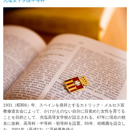
光塩女子学院中等科
1931（昭和6）年、スペインを発祥とするカトリック・メルセス宣
教修道女会によって、かけがえのない自分に目覚めた女性を育てる
ことを目的として、光塩高等女学校が設立される。47年に現在の校
名に改称、高等科・中等科・初等科を設置。55年、幼稚園を設立し
た。2001年（平成13）に高校募集停止。