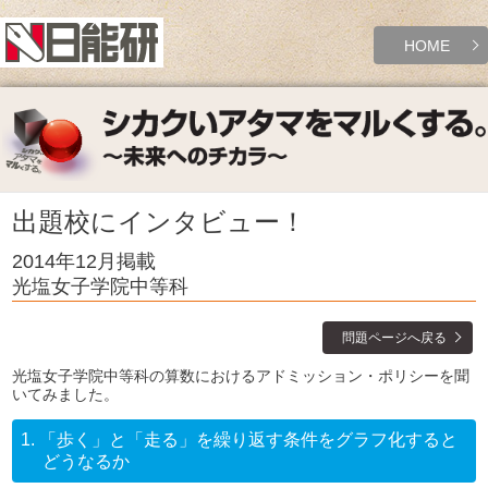
HOME
出題校にインタビュー！
2014年12月掲載
光塩女子学院中等科
問題ページへ戻る
光塩女子学院中等科の算数におけるアドミッション・ポリシーを聞
いてみました。
1.
「歩く」と「走る」を繰り返す条件をグラフ化すると
どうなるか