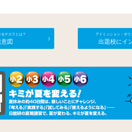
いるチカラとは？
アドミッション・ポリ
題意図
出題校にイ