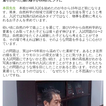
通りがかった畑の様子が作問のヒントに
本田先生
本校が4科入試を始めたのが今から15年ほど前になりま
す。将来、自然科学の領域で活躍できるような生徒を育てようと考
え、入試では知識の詰め込みタイプではなく、物事を柔軟に考えら
れるお子さんを求めています。
幼い頃に自然の中で遊ぶことを通じて、遊びの中から自然科学的な
要素をくみ取ってきた子どもは後々必ず伸びます。入試問題の1〜2
問は、自然遊びをたくさん経験した子どもなら考えることができ
る、その場で考えれば解ける、そのような問題を作るように心がけ
ています。
この問題は、実は4〜5年前から温めていた素材です。あるとき近所
の畑を見て、トウモロコシの背丈が違うことに気づきました。これ
を入試問題にできないかと思い続け、ようやく株の高低差がわかる
写真が撮れたので今年の入試に出すことができました。子どもたち
もこの問題のような畑を目にしたことがあると思います。そのとき
素通りしてしまうのではなく、「なぜだろう？」と不思議がってほ
しいですね。