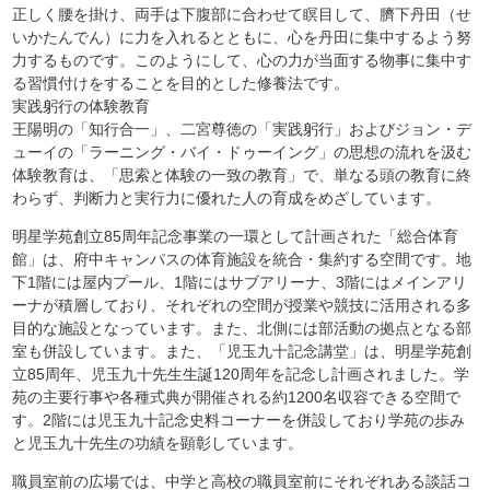
正しく腰を掛け、両手は下腹部に合わせて瞑目して、臍下丹田（せ
いかたんでん）に力を入れるとともに、心を丹田に集中するよう努
力するものです。このようにして、心の力が当面する物事に集中す
る習慣付けをすることを目的とした修養法です。
実践躬行の体験教育
王陽明の「知行合一」、二宮尊徳の「実践躬行」およびジョン・デ
ューイの「ラーニング・バイ・ドゥーイング」の思想の流れを汲む
体験教育は、「思索と体験の一致の教育」で、単なる頭の教育に終
わらず、判断力と実行力に優れた人の育成をめざしています。
明星学苑創立85周年記念事業の一環として計画された「総合体育
館」は、府中キャンパスの体育施設を統合・集約する空間です。地
下1階には屋内プール、1階にはサブアリーナ、3階にはメインアリ
ーナが積層しており、それぞれの空間が授業や競技に活用される多
目的な施設となっています。また、北側には部活動の拠点となる部
室も併設しています。また、「児玉九十記念講堂」は、明星学苑創
立85周年、児玉九十先生生誕120周年を記念し計画されました。学
苑の主要行事や各種式典が開催される約1200名収容できる空間で
す。2階には児玉九十記念史料コーナーを併設しており学苑の歩み
と児玉九十先生の功績を顕彰しています。
職員室前の広場では、中学と高校の職員室前にそれぞれある談話コ