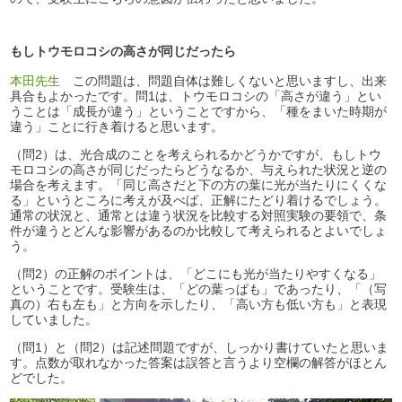
もしトウモロコシの高さが同じだったら
本田先生
この問題は、問題自体は難しくないと思いますし、出来
具合もよかったです。問1は、トウモロコシの「高さが違う」とい
うことは「成長が違う」ということですから、「種をまいた時期が
違う」ことに行き着けると思います。
（問2）は、光合成のことを考えられるかどうかですが、もしトウ
モロコシの高さが同じだったらどうなるか、与えられた状況と逆の
場合を考えます。「同じ高さだと下の方の葉に光が当たりにくくな
る」というところに考えが及べば、正解にたどり着けるでしょう。
通常の状況と、通常とは違う状況を比較する対照実験の要領で、条
件が違うとどんな影響があるのか比較して考えられるとよいでしょ
う。
（問2）の正解のポイントは、「どこにも光が当たりやすくなる」
ということです。受験生は、「どの葉っぱも」であったり、「（写
真の）右も左も」と方向を示したり、「高い方も低い方も」と表現
していました。
（問1）と（問2）は記述問題ですが、しっかり書けていたと思いま
す。点数が取れなかった答案は誤答と言うより空欄の解答がほとん
どでした。