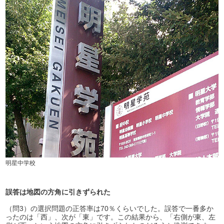
明星中学校
誤答は地図の方角に引きずられた
（問3）の選択問題の正答率は70％くらいでした。誤答で一番多か
ったのは「西」、次が「東」です。この結果から、「右側が東、左