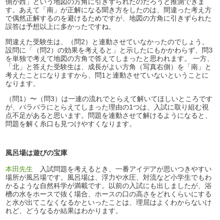
側が西」という地図の方角に引きずられたのだろうと推測できま
す。あえて「南」が正解になる聞き方をしたのは、間違った考え方
で偶然正解するのを避けるためですが、地図の方角に引きずられた
誤答は予想以上に多かったですね。
間違えた受験生は、（問2）と連動させていなかったのでしょう。
設問に「（問2）の効果を考えると」と示したにもかかわらず、問3
を単独で考えて地図の方角で答えてしまったと思われます。 一方、
「北」と答えた受験生は、成長がよい方角（写真右側）を「南」と
考えたことになりますから、問1と連動させていないということに
なります。
（問1）〜（問3）は一連の流れでとらえて解いてほしいところです
が、バラバラにとらえてしまった理由の1つは、入試に取り組む視
点不足があると思います。問題を連動させて解けるようになると、
問題を解く糸口も見つけやすくなります。
風呂場は遊びの宝庫
本田先生
入試問題を考えるとき、一番アイデアが思いつきやすい
場所が風呂場です。風呂場は、浮力や水圧、対流など小学生でもわ
かるような自然科学が満載です。以前の入試にも出しましたが、浴
槽の水をホースで抜く場合、ホースの口の高さをどれくらいにする
と水が出てこなくなるかといったことは、理屈はよくわからないけ
れど、どうなるか結果はわかります。