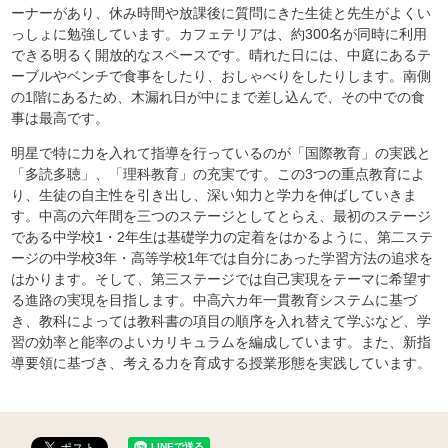
ーナーがあり、休み時間や放課後に質問にきた生徒と先生がよくい
っしょに勉強しています。カフェテリアは、約300名が同時に利用
できる明るく開放的なスペースです。晴れた日には、中庭にあるテ
ーブルやベンチで食事をしたり、おしゃべりをしたりします。南側
の1階にあるため、木漏れ日が中にまで差し込んで、その中での食
事は最高です。
明星で特に力を入れて指導を行っているのが「国際教育」の実践と
「多読多聴」、「理科教育」の充実です。この3つの重点教育によ
り、生徒の自主性を引き出し、深い知力と学力を伸ばしていきま
す。中高の六年間を三つのステージとしてとらえ、最初のステージ
である中学校1・2年生は基礎学力の定着をはかるように、第二ステ
ージの中学校3年・高等学校1年では自分にあった学習方法の追求を
はかります。そして、第三ステージでは自己実現をテーマに希望す
る進路の実現を目指します。中高六カ年一貫教育システムに基づ
き、教科によっては教科書の項目の順序を入れ替えて学ぶなど、学
習の効率と能率のよいカリキュラムを編成しています。また、新指
導要領に基づき、考える力を育成する授業形態を実践しています。