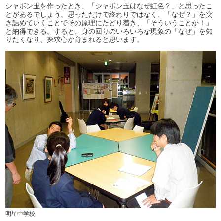
シャボン玉を作ったとき、「シャボン玉はなぜ虹色？」と思ったこ
とがあるでしょう。思っただけで終わりではなく、「なぜ？」を突
き詰めていくことでその原理にたどり着き、「そういうことか！」
と納得できる。すると、身の回りのいろいろな現象の「なぜ」を知
りたくなり、探求心が育まれると思います。
明星中学校