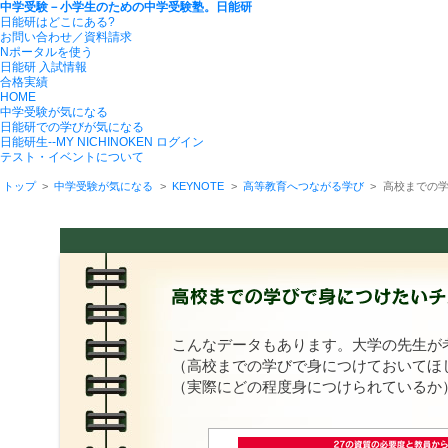
中学受験－小学生のための中学受験塾。日能研
日能研はどこにある?
お問い合わせ／資料請求
Nポータルを使う
日能研 入試情報
合格実績
HOME
中学受験が気になる
日能研での学びが気になる
日能研生--MY NICHINOKEN ログイン
テスト・イベントについて
トップ
>
中学受験が気になる
>
KEYNOTE
>
高等教育へつながる学び
>
高校までの
こんなデータもあります。大学の先生が
（高校までの学びで身につけておいてほ
（実際にどの程度身につけられているか