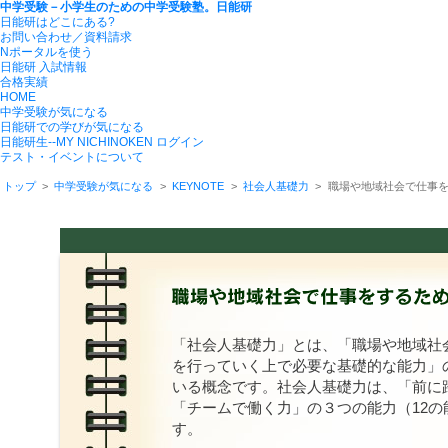
中学受験－小学生のための中学受験塾。日能研
日能研はどこにある?
お問い合わせ／資料請求
Nポータルを使う
日能研 入試情報
合格実績
HOME
中学受験が気になる
日能研での学びが気になる
日能研生--MY NICHINOKEN ログイン
テスト・イベントについて
トップ
>
中学受験が気になる
>
KEYNOTE
>
社会人基礎力
>
職場や地域社会で仕事
「社会人基礎力」とは、「職場や地域社
を行っていく上で必要な基礎的な能力」
いる概念です。社会人基礎力は、「前に
「チームで働く力」の３つの能力（12
す。