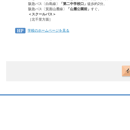
阪急バス〔白島線〕
「第二中学校口」
徒歩約2分。
阪急バス〔箕面山麓線〕
「山麓公園前」
すぐ。
＜スクールバス＞
［北千里方面］
学校のホームページを見る