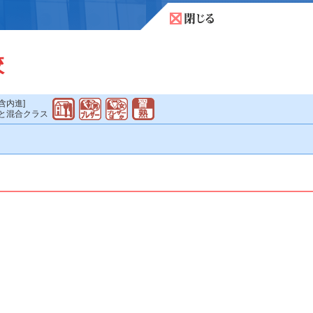
校
[含内進]
と混合クラス