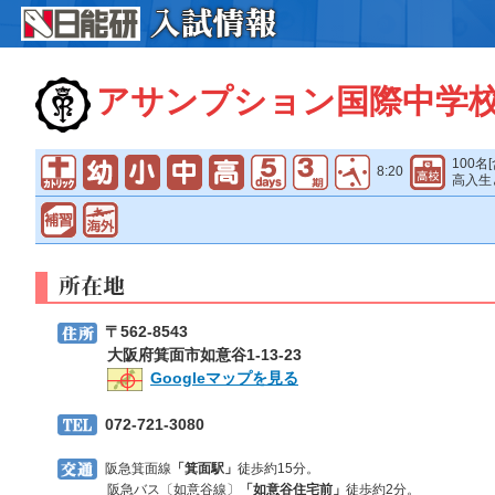
アサンプション国際中学
100名
8:20
高入生
〒562-8543
大阪府箕面市如意谷1-13-23
Googleマップを見る
072-721-3080
阪急箕面線
「箕面駅」
徒歩約15分。
阪急バス〔如意谷線〕
「如意谷住宅前」
徒歩約2分。