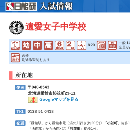
遺愛女子中学校
一般:1
8:20
全員が
必修
別途希望制もあり
〒040-8543
北海道函館市杉並町23-11
Googleマップを見る
0138-51-0418
「函館駅」から函館市電〔湯の川行き(約20分)〕
「杉並町」
徒歩
「函館駅」から函館バス
「杉並町」
徒歩1分。