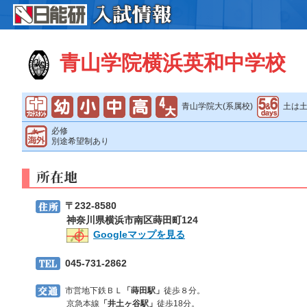
青山学院横浜英和中学校
青山学院大(系属校)
土は土
必修
別途希望制あり
〒232-8580
神奈川県横浜市南区蒔田町124
Googleマップを見る
045-731-2862
市営地下鉄ＢＬ
「蒔田駅」
徒歩８分。
京急本線
「井土ヶ谷駅」
徒歩18分。