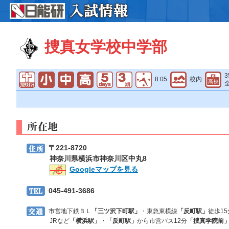
捜真女学校中学部
3
8:05
校内
〒221-8720
神奈川県横浜市神奈川区中丸8
Googleマップを見る
045-491-3686
市営地下鉄ＢＬ
「三ツ沢下町駅」
・東急東横線
「反町駅」
徒歩1
JRなど
「横浜駅」
・
「反町駅」
から市営バス12分
「捜真学院前