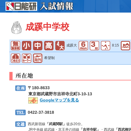
成蹊中学校
成蹊大
8:15
希望制
〒180-8633
東京都武蔵野市吉祥寺北町3-10-13
Googleマップを見る
0422-37-3818
西武新宿線
「武蔵関駅」
徒歩20分。
JR中央線 総武線・京王井の頭線
「吉祥寺駅」
・西武線
「西武柳