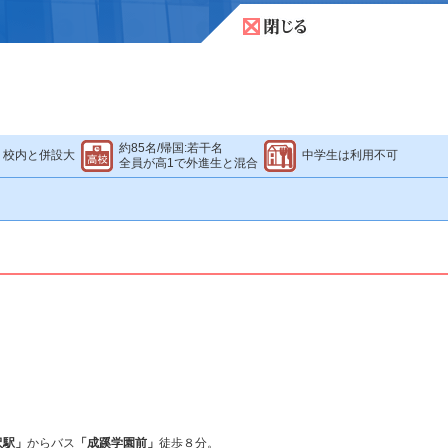
約85名/帰国:若干名
校内と併設大
中学生は利用不可
全員が高1で外進生と混合
沢駅」
からバス
「成蹊学園前」
徒歩８分。