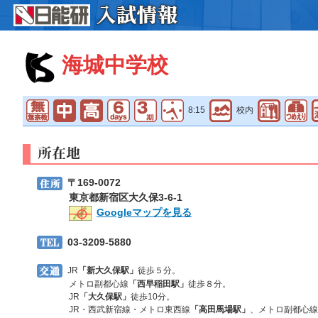
海城中学校
8:15
校内
〒169-0072
東京都新宿区大久保3-6-1
Googleマップを見る
03-3209-5880
JR
「新大久保駅」
徒歩５分。
メトロ副都心線
「西早稲田駅」
徒歩８分。
JR
「大久保駅」
徒歩10分。
JR・西武新宿線・メトロ東西線
「高田馬場駅」
、メトロ副都心線