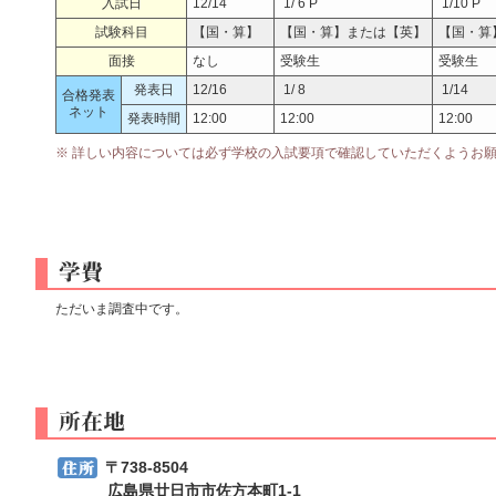
入試日
12/14
1/ 6 P
1/10 P
試験科目
【国・算】
【国・算】または【英】
【国・算
面接
なし
受験生
受験生
発表日
12/16
1/ 8
1/14
合格発表
ネット
発表時間
12:00
12:00
12:00
※ 詳しい内容については必ず学校の入試要項で確認していただくようお
ただいま調査中です。
〒738-8504
広島県廿日市市佐方本町1-1