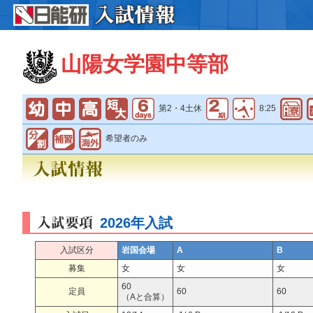
山陽女学園中等部
第2・4土休
8:25
希望者のみ
2026年入試
入試区分
岩国会場
A
B
募集
女
女
女
60
定員
60
60
（Aと合算）