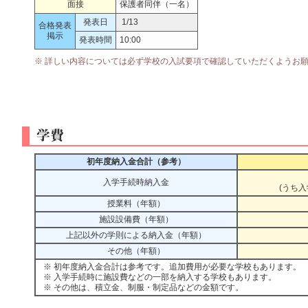
面接
保護者同伴（一名）
発表日
1/13
合格発表
掲示
発表時間
10:00
※ 詳しい内容については必ず学校の入試要項で確認していただくようお
初年度納入金合計（参考）
入学手続時納入金
(うち入
授業料（年額）
施設設備費（年額）
上記以外の学則による納入金（年額）
その他（年額）
※ 初年度納入金合計は参考です。追加費用が必要な学校もあります。
※ 入学手続時に施設費などの一部を納入する学校もあります。
※ その他は、積立金、制服・制定品などの金額です。