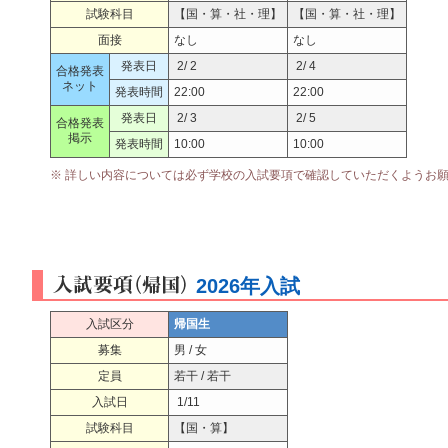
試験科目
【国・算・社・理】
【国・算・社・理】
面接
なし
なし
発表日
2/ 2
2/ 4
合格発表
ネット
発表時間
22:00
22:00
発表日
2/ 3
2/ 5
合格発表
掲示
発表時間
10:00
10:00
※ 詳しい内容については必ず学校の入試要項で確認していただくようお
2026年入試
入試区分
帰国生
募集
男 / 女
定員
若干 / 若干
入試日
1/11
試験科目
【国・算】