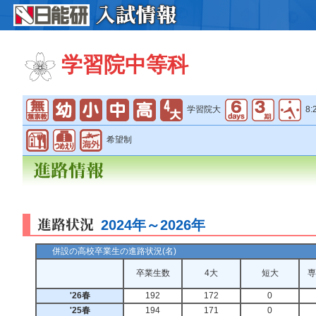
学習院中等科
学習院大
8:
希望制
2024年～2026年
併設の高校卒業生の進路状況(名)
卒業生数
4大
短大
専
'26春
192
172
0
'25春
194
171
0