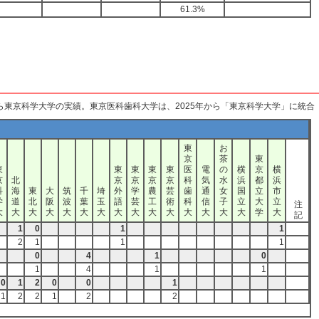
61.3%
から東京科学大学の実績。東京医科歯科大学は、2025年から「東京科学大学」に統合
東
お
京
茶
東
東
東
東
東
東
医
電
の
横
京
横
京
北
京
京
京
京
科
気
水
浜
都
浜
科
海
東
大
筑
千
埼
外
学
農
芸
歯
通
女
国
立
市
学
道
北
阪
波
葉
玉
語
芸
工
術
科
信
子
立
大
立
注
大
大
大
大
大
大
大
大
大
大
大
大
大
大
大
学
大
記
1
0
1
1
2
1
1
1
0
4
1
0
1
4
1
1
0
1
2
0
0
1
1
2
2
1
2
2