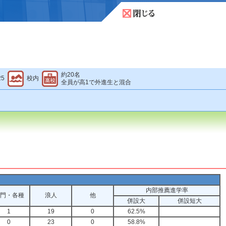
約20名
25
校内
全員が高1で外進生と混合
内部推薦進学率
門・各種
浪人
他
併設大
併設短大
1
19
0
62.5%
0
23
0
58.8%