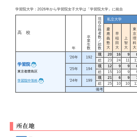
学習院大学：2026年から学習院女子大学は「学習院大学」に統合
現
私立大学
役
合
慶
東
格
高 校
者
應
早
京
卒
数
義
稲
上
理
業
／
塾
田
智
科
生
総
大
大
大
大
年
数
数
現
20
16
9
'26年
192
総
23
24
11
1
学習院
現
12
9
9
'25年
194
東京都豊島区
総
15
10
9
現
21
6
9
'24年
199
学習院中等科
総
25
10
10
1
備考