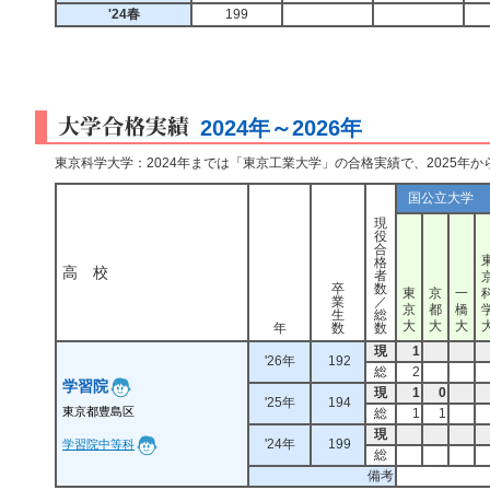
'24春
199
2024年～2026年
東京科学大学：2024年までは「東京工業大学」の合格実績で、2025年
国公立大学
現
役
合
格
高 校
者
卒
数
東
京
一
業
／
京
都
橋
生
総
大
大
大
年
数
数
現
1
'26年
192
総
2
学習院
現
1
0
'25年
194
東京都豊島区
総
1
1
現
'24年
199
学習院中等科
総
備考