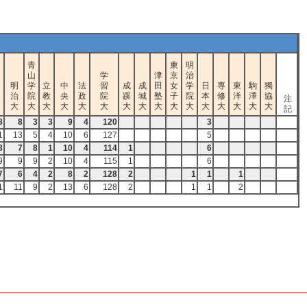
青
東
明
山
学
津
京
治
明
学
立
中
法
習
成
成
田
女
学
日
専
東
駒
獨
治
院
教
央
政
院
蹊
城
塾
子
院
本
修
洋
澤
協
注
大
大
大
大
大
大
大
大
大
大
大
大
大
大
大
大
記
8
8
3
3
9
4
120
3
1
13
5
4
10
6
127
5
8
7
8
1
10
4
114
1
6
9
9
9
2
10
4
115
1
6
7
6
4
2
8
2
128
2
1
1
1
1
11
9
2
13
6
128
2
1
1
2