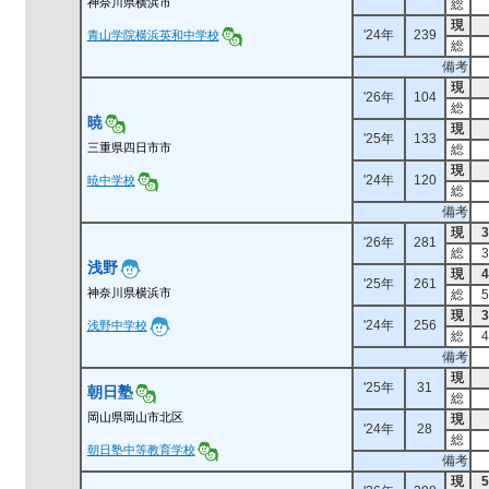
神奈川県横浜市
総
現
'24年
239
青山学院横浜英和中学校
総
備考
現
'26年
104
総
暁
現
'25年
133
三重県四日市市
総
現
'24年
120
暁中学校
総
備考
現
3
'26年
281
総
3
浅野
現
4
'25年
261
神奈川県横浜市
総
5
現
3
'24年
256
浅野中学校
総
4
備考
現
'25年
31
朝日塾
総
岡山県岡山市北区
現
'24年
28
総
朝日塾中等教育学校
備考
現
5