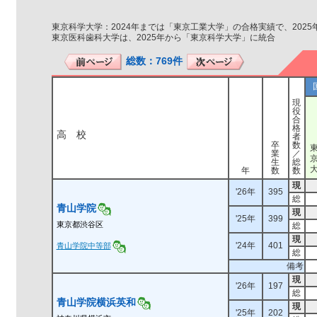
東京科学大学：2024年までは「東京工業大学」の合格実績で、202
東京医科歯科大学は、2025年から「東京科学大学」に統合
総数：769件
現
役
合
格
高 校
者
卒
数
業
／
生
総
年
数
数
現
'26年
395
総
青山学院
現
'25年
399
東京都渋谷区
総
現
'24年
401
青山学院中等部
総
備考
現
'26年
197
総
青山学院横浜英和
現
'25年
202