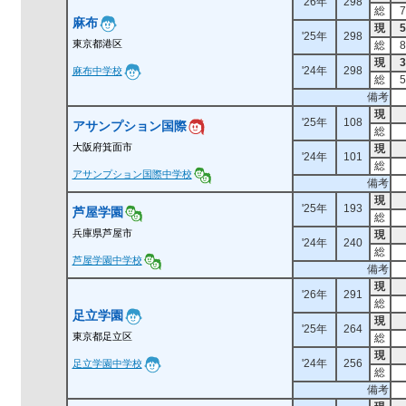
'26年
298
総
7
麻布
現
5
'25年
298
東京都港区
総
8
現
3
'24年
298
麻布中学校
総
5
備考
現
'25年
108
アサンプション国際
総
大阪府箕面市
現
'24年
101
総
アサンプション国際中学校
備考
現
'25年
193
芦屋学園
総
兵庫県芦屋市
現
'24年
240
総
芦屋学園中学校
備考
現
'26年
291
総
足立学園
現
'25年
264
東京都足立区
総
現
'24年
256
足立学園中学校
総
備考