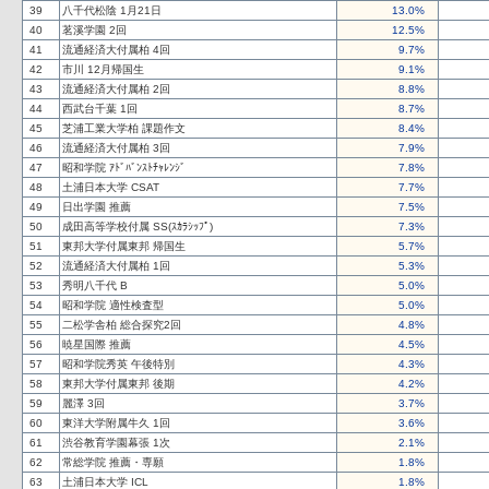
39
八千代松陰 1月21日
13.0%
40
茗溪学園 2回
12.5%
41
流通経済大付属柏 4回
9.7%
42
市川 12月帰国生
9.1%
43
流通経済大付属柏 2回
8.8%
44
西武台千葉 1回
8.7%
45
芝浦工業大学柏 課題作文
8.4%
46
流通経済大付属柏 3回
7.9%
47
昭和学院 ｱﾄﾞﾊﾞﾝｽﾄﾁｬﾚﾝｼﾞ
7.8%
48
土浦日本大学 CSAT
7.7%
49
日出学園 推薦
7.5%
50
成田高等学校付属 SS(ｽｶﾗｼｯﾌﾟ)
7.3%
51
東邦大学付属東邦 帰国生
5.7%
52
流通経済大付属柏 1回
5.3%
53
秀明八千代 B
5.0%
54
昭和学院 適性検査型
5.0%
55
二松学舎柏 総合探究2回
4.8%
56
暁星国際 推薦
4.5%
57
昭和学院秀英 午後特別
4.3%
58
東邦大学付属東邦 後期
4.2%
59
麗澤 3回
3.7%
60
東洋大学附属牛久 1回
3.6%
61
渋谷教育学園幕張 1次
2.1%
62
常総学院 推薦・専願
1.8%
63
土浦日本大学 ICL
1.8%