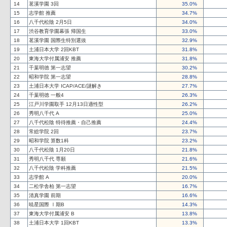
14
茗溪学園 3回
35.0%
15
志学館 推薦
34.7%
16
八千代松陰 2月5日
34.0%
17
渋谷教育学園幕張 帰国生
33.0%
18
茗溪学園 国際生特別選抜
32.9%
19
土浦日本大学 2回KBT
31.8%
20
東海大学付属浦安 推薦
31.8%
21
千葉明徳 第一志望
30.2%
22
昭和学院 第一志望
28.8%
23
土浦日本大学 ICAP/ACE/謎解き
27.7%
24
千葉明徳 一般4
26.3%
25
江戸川学園取手 12月13日適性型
26.2%
26
秀明八千代 A
25.0%
27
八千代松陰 特待推薦・自己推薦
24.4%
28
常総学院 2回
23.7%
29
昭和学院 算数1科
23.2%
30
八千代松陰 1月20日
21.8%
31
秀明八千代 専願
21.6%
32
八千代松陰 学科推薦
21.5%
33
志学館 A
20.0%
34
二松学舎柏 第一志望
16.7%
35
清真学園 前期
16.6%
36
暁星国際 Ⅰ期B
14.3%
37
東海大学付属浦安 B
13.8%
38
土浦日本大学 1回KBT
13.3%