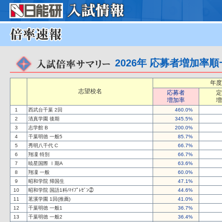
2026年 応募者増加率
年度
志望校名
応募者
定
増加率
増
1
西武台千葉 2回
460.0%
2
清真学園 後期
345.5%
3
志学館 B
200.0%
4
千葉明徳 一般5
85.7%
5
秀明八千代 C
66.7%
6
翔凜 特別
66.7%
7
暁星国際 Ⅰ期A
63.6%
8
翔凜 一般
60.0%
9
昭和学院 帰国生
47.1%
10
昭和学院 国語1科/ﾏｲﾌﾟﾚｾﾞﾝ②
44.6%
11
茗溪学園 1回(推薦)
41.0%
12
千葉明徳 一般1
36.7%
13
千葉明徳 一般2
36.4%