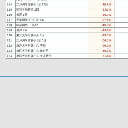
114
江戸川学園取手 1月25日
-30.8%
115
昭和学院秀英 2回
-33.1%
116
麗澤 1回
-36.0%
117
千葉明徳 ﾌﾟﾚｾﾞﾝﾃｰｼｮﾝ
-37.5%
118
暁星国際 Ⅰ期A2
-40.0%
119
麗澤 2回
-43.2%
120
東洋大学附属牛久 2回
-45.5%
121
江戸川学園取手 2月5日
-56.0%
122
東洋大学附属牛久 専願
-60.0%
123
東洋大学附属牛久 総合型
-66.7%
124
東洋大学附属牛久 英語特別
-71.4%