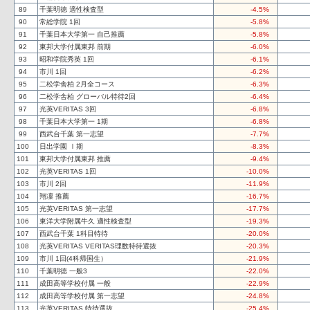
89
千葉明徳 適性検査型
-4.5%
90
常総学院 1回
-5.8%
91
千葉日本大学第一 自己推薦
-5.8%
92
東邦大学付属東邦 前期
-6.0%
93
昭和学院秀英 1回
-6.1%
94
市川 1回
-6.2%
95
二松学舎柏 2月全コース
-6.3%
96
二松学舎柏 グローバル特待2回
-6.4%
97
光英VERITAS 3回
-6.8%
98
千葉日本大学第一 1期
-6.8%
99
西武台千葉 第一志望
-7.7%
100
日出学園 Ⅰ期
-8.3%
101
東邦大学付属東邦 推薦
-9.4%
102
光英VERITAS 1回
-10.0%
103
市川 2回
-11.9%
104
翔凜 推薦
-16.7%
105
光英VERITAS 第一志望
-17.7%
106
東洋大学附属牛久 適性検査型
-19.3%
107
西武台千葉 1科目特待
-20.0%
108
光英VERITAS VERITAS理数特待選抜
-20.3%
109
市川 1回(4科帰国生）
-21.9%
110
千葉明徳 一般3
-22.0%
111
成田高等学校付属 一般
-22.9%
112
成田高等学校付属 第一志望
-24.8%
113
光英VERITAS 特待選抜
-25.4%