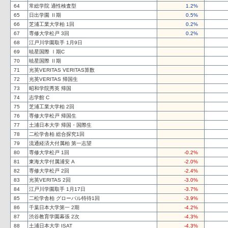
64
常総学院 適性検査型
1.2%
65
日出学園 Ⅱ期
0.5%
66
芝浦工業大学柏 1回
0.2%
67
専修大学松戸 3回
0.2%
68
江戸川学園取手 1月9日
69
暁星国際 Ⅰ期C
70
暁星国際 Ⅱ期
71
光英VERITAS VERITAS算数
72
光英VERITAS 帰国生
73
昭和学院秀英 帰国
74
志学館 C
75
芝浦工業大学柏 2回
76
専修大学松戸 帰国生
77
土浦日本大学 帰国・国際生
78
二松学舎柏 総合探究1回
79
流通経済大付属柏 第一志望
80
専修大学松戸 1回
-0.2%
81
東海大学付属浦安 A
-2.0%
82
専修大学松戸 2回
-2.4%
83
光英VERITAS 2回
-3.0%
84
江戸川学園取手 1月17日
-3.7%
85
二松学舎柏 グローバル特待1回
-3.9%
86
千葉日本大学第一 2期
-4.2%
87
渋谷教育学園幕張 2次
-4.3%
88
土浦日本大学 ISAT
-4.3%