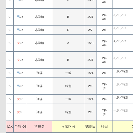
4科
2科
A／B／C
シ
男
35
志学館
B
1/31
4科
A／B／C
シ
男
35
志学館
C
2/7
2科
2科
A／B／C
シ
女
35
志学館
A
1/20
4科
2科
A／B／C
シ
女
35
志学館
B
1/31
4科
一般／特別
シ
男
35
翔凜
一般
1/24
2科
2科
一般／特別
シ
男
35
翔凜
特別
2/8
算
一般／特別
シ
女
35
翔凜
一般
1/24
2科
2科
一般／特別
シ
女
35
翔凜
特別
2/8
算
IDX
予想R4
学校名
入試区分
試験日
科目