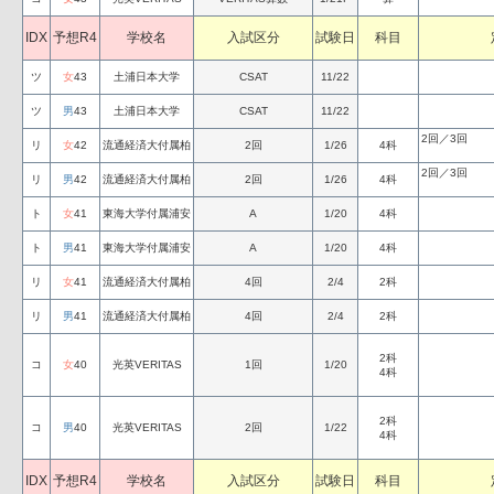
IDX
予想R4
学校名
入試区分
試験日
科目
ツ
女
43
土浦日本大学
CSAT
11/22
ツ
男
43
土浦日本大学
CSAT
11/22
2回／3回
リ
女
42
流通経済大付属柏
2回
1/26
4科
2回／3回
リ
男
42
流通経済大付属柏
2回
1/26
4科
ト
女
41
東海大学付属浦安
A
1/20
4科
ト
男
41
東海大学付属浦安
A
1/20
4科
リ
女
41
流通経済大付属柏
4回
2/4
2科
リ
男
41
流通経済大付属柏
4回
2/4
2科
2科
コ
女
40
光英VERITAS
1回
1/20
4科
2科
コ
男
40
光英VERITAS
2回
1/22
4科
IDX
予想R4
学校名
入試区分
試験日
科目