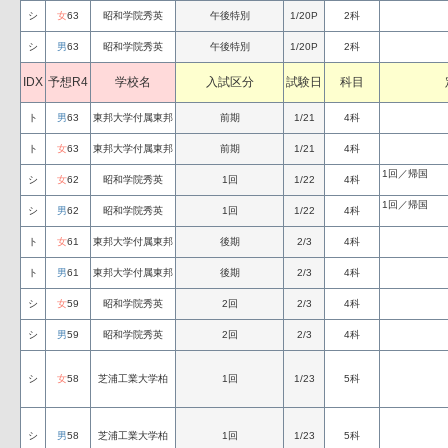
シ
女
63
昭和学院秀英
午後特別
1/20P
2科
シ
男
63
昭和学院秀英
午後特別
1/20P
2科
IDX
予想R4
学校名
入試区分
試験日
科目
ト
男
63
東邦大学付属東邦
前期
1/21
4科
ト
女
63
東邦大学付属東邦
前期
1/21
4科
1回／帰国
シ
女
62
昭和学院秀英
1回
1/22
4科
1回／帰国
シ
男
62
昭和学院秀英
1回
1/22
4科
ト
女
61
東邦大学付属東邦
後期
2/3
4科
ト
男
61
東邦大学付属東邦
後期
2/3
4科
シ
女
59
昭和学院秀英
2回
2/3
4科
シ
男
59
昭和学院秀英
2回
2/3
4科
シ
女
58
芝浦工業大学柏
1回
1/23
5科
シ
男
58
芝浦工業大学柏
1回
1/23
5科