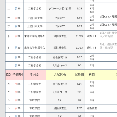
4科
2科
ニ
男
39
二松学舎柏
グローバル特待2回
1/23
3科
4科
2科
2回KBT／帰
ツ
女
39
土浦日本大学
2回KBT
1/27
4科
2科
2回KBT／帰
ツ
男
39
土浦日本大学
2回KBT
1/27
4科
1回／適性検
ト
女
39
東洋大学附属牛久
適性検査型
11/23
適性ⅠⅡ
回／総合型
1回／適性検
ト
男
39
東洋大学附属牛久
適性検査型
11/23
適性ⅠⅡ
回／総合型
2科
ニ
男
38
二松学舎柏
総合探究1回
1/20
4科
ニ
男
38
二松学舎柏
2月全コース
2/5
2科
IDX
予想R4
学校名
入試区分
試験日
科目
2科
ニ
女
38
二松学舎柏
総合探究1回
1/20
4科
ニ
女
38
二松学舎柏
2月全コース
2/5
2科
シ
女
38
常総学院
1回
1/7
4科
シ
女
38
常総学院
適性検査型
12/6
適性検査
シ
男
38
常総学院
1回
1/7
4科