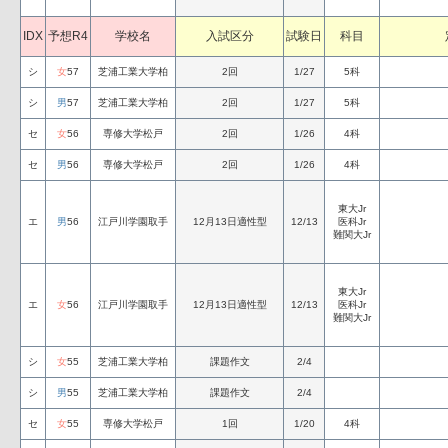
IDX
予想R4
学校名
入試区分
試験日
科目
シ
女
57
芝浦工業大学柏
2回
1/27
5科
シ
男
57
芝浦工業大学柏
2回
1/27
5科
セ
女
56
専修大学松戸
2回
1/26
4科
セ
男
56
専修大学松戸
2回
1/26
4科
東大Jr
エ
男
56
江戸川学園取手
12月13日適性型
12/13
医科Jr
難関大Jr
東大Jr
エ
女
56
江戸川学園取手
12月13日適性型
12/13
医科Jr
難関大Jr
シ
女
55
芝浦工業大学柏
課題作文
2/4
シ
男
55
芝浦工業大学柏
課題作文
2/4
セ
女
55
専修大学松戸
1回
1/20
4科