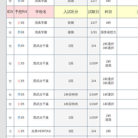
セ
男
36
清真学園
前期
12/7
4科
IDX
予想R4
学校名
入試区分
試験日
科目
セ
女
36
清真学園
前期
12/7
4科
セ
男
36
清真学園
後期
1/31
国算発想力
2科選択
セ
男
35
西武台千葉
2回
2/4
3科選択
2科
セ
女
35
西武台千葉
1回
1/20P
国英
2科選択
セ
女
35
西武台千葉
2回
2/4
3科選択
セ
男
35
西武台千葉
1科目特待
1/24P
1科選択
セ
女
35
西武台千葉
1科目特待
1/24P
1科選択
2科
セ
男
35
西武台千葉
1回
1/20P
国英
コ
女
35
光英VERITAS
3回
2/4
2科