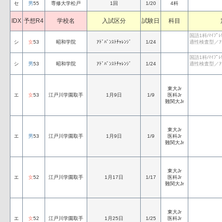
セ
男
55
専修大学松戸
1回
1/20
4科
IDX
予想R4
学校名
入試区分
試験日
科目
国語1科/ﾏｲﾌﾟ
シ
女
53
昭和学院
ｱﾄﾞﾊﾞﾝｽﾄﾁｬﾚﾝｼﾞ
1/24
適性検査型／ｱﾄﾞﾊ
国語1科/ﾏｲﾌﾟ
シ
男
53
昭和学院
ｱﾄﾞﾊﾞﾝｽﾄﾁｬﾚﾝｼﾞ
1/24
適性検査型／ｱﾄﾞﾊ
東大Jr
エ
女
53
江戸川学園取手
1月9日
1/9
医科Jr
難関大Jr
東大Jr
エ
男
53
江戸川学園取手
1月9日
1/9
医科Jr
難関大Jr
東大Jr
エ
女
52
江戸川学園取手
1月17日
1/17
医科Jr
難関大Jr
東大Jr
エ
女
52
江戸川学園取手
1月25日
1/25
医科Jr