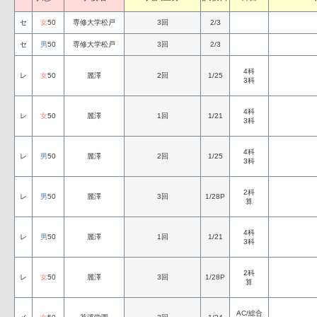
セ
女
50
専修大学松戸
3回
2/3
セ
男
50
専修大学松戸
3回
2/3
4科
レ
女
50
麗澤
2回
1/25
3科
4科
レ
女
50
麗澤
1回
1/21
3科
4科
レ
男
50
麗澤
2回
1/25
3科
2科
レ
男
50
麗澤
3回
1/28P
算
4科
レ
男
50
麗澤
1回
1/21
3科
2科
レ
女
50
麗澤
3回
1/28P
算
AC/総合