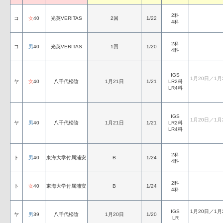
2科
コ
女
40
光英VERITAS
2回
1/22
4科
2科
コ
男
40
光英VERITAS
1回
1/20
4科
IGS
1月20日／1月
ヤ
女
40
八千代松陰
1月21日
1/21
LR2科
LR4科
IGS
1月20日／1月
ヤ
男
40
八千代松陰
1月21日
1/21
LR2科
LR4科
2科
ト
男
40
東海大学付属浦安
B
1/24
4科
2科
ト
女
40
東海大学付属浦安
B
1/24
4科
IGS
1月20日／1月
ヤ
男
39
八千代松陰
1月20日
1/20
LR