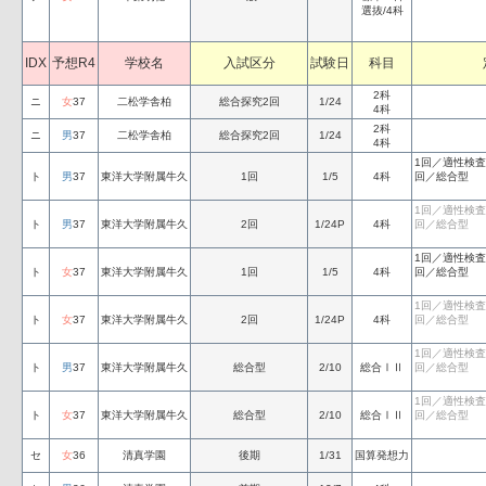
選抜/4科
IDX
予想R4
学校名
入試区分
試験日
科目
2科
ニ
女
37
二松学舎柏
総合探究2回
1/24
4科
2科
ニ
男
37
二松学舎柏
総合探究2回
1/24
4科
1回／適性検
ト
男
37
東洋大学附属牛久
1回
1/5
4科
回／総合型
1回／適性検
ト
男
37
東洋大学附属牛久
2回
1/24P
4科
回／総合型
1回／適性検
ト
女
37
東洋大学附属牛久
1回
1/5
4科
回／総合型
1回／適性検
ト
女
37
東洋大学附属牛久
2回
1/24P
4科
回／総合型
1回／適性検
ト
男
37
東洋大学附属牛久
総合型
2/10
総合ⅠⅡ
回／総合型
1回／適性検
ト
女
37
東洋大学附属牛久
総合型
2/10
総合ⅠⅡ
回／総合型
セ
女
36
清真学園
後期
1/31
国算発想力