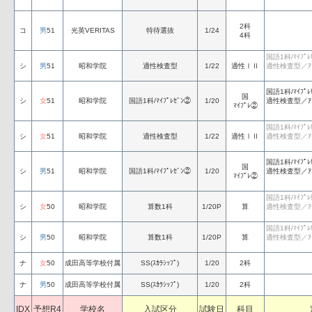
2科
コ
男
51
光英VERITAS
特待選抜
1/24
4科
国語1科/ﾏｲﾌﾟ
シ
男
51
昭和学院
適性検査型
1/22
適性ⅠⅡ
適性検査型／ｱﾄﾞﾊ
国語1科/ﾏｲﾌﾟ
国
シ
女
51
昭和学院
国語1科/ﾏｲﾌﾟﾚｾﾞﾝ②
1/20
適性検査型／ｱﾄﾞﾊ
ﾏｲﾌﾟﾚ②
国語1科/ﾏｲﾌﾟ
シ
女
51
昭和学院
適性検査型
1/22
適性ⅠⅡ
適性検査型／ｱﾄﾞﾊ
国語1科/ﾏｲﾌﾟ
国
シ
男
51
昭和学院
国語1科/ﾏｲﾌﾟﾚｾﾞﾝ②
1/20
適性検査型／ｱﾄﾞﾊ
ﾏｲﾌﾟﾚ②
国語1科/ﾏｲﾌﾟ
シ
女
50
昭和学院
算数1科
1/20P
算
適性検査型／ｱﾄﾞﾊ
国語1科/ﾏｲﾌﾟ
シ
男
50
昭和学院
算数1科
1/20P
算
適性検査型／ｱﾄﾞﾊ
ナ
女
50
成田高等学校付属
SS(ｽｶﾗｼｯﾌﾟ)
1/20
2科
ナ
男
50
成田高等学校付属
SS(ｽｶﾗｼｯﾌﾟ)
1/20
2科
IDX
予想R4
学校名
入試区分
試験日
科目