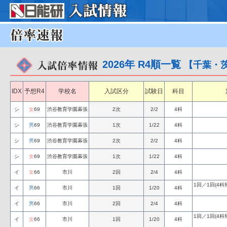
2026年 R4順一覧
【千葉・
IDX
予想R4
学校名
入試区分
試験日
科目
シ
女
69
渋谷教育学園幕張
2次
2/2
4科
シ
男
69
渋谷教育学園幕張
1次
1/22
4科
シ
男
69
渋谷教育学園幕張
2次
2/2
4科
シ
女
69
渋谷教育学園幕張
1次
1/22
4科
イ
女
66
市川
2回
2/4
4科
1回／1回(4
イ
男
66
市川
1回
1/20
4科
イ
男
66
市川
2回
2/4
4科
1回／1回(4
イ
女
66
市川
1回
1/20
4科