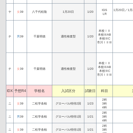
IGS
1月20日／1月
ヤ
女
39
八千代松陰
1月20日
1/20
LR
本校ⅠⅡ
本校ⅢAB
チ
男
39
千葉明徳
適性検査型
1/20
本校ⅢC
市川ⅠⅡⅢ
本校ⅠⅡ
本校ⅢAB
チ
女
39
千葉明徳
適性検査型
1/20
本校ⅢC
市川ⅠⅡⅢ
IDX
予想R4
学校名
入試区分
試験日
科目
2科
ニ
女
39
二松学舎柏
グローバル特待2回
1/23
3科
4科
2科
ニ
男
39
二松学舎柏
グローバル特待1回
1/21
3科
4科
2科
ニ
女
39
二松学舎柏
グローバル特待1回
1/21
3科