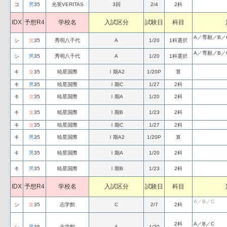
コ
男
35
光英VERITAS
3回
2/4
2科
IDX
予想R4
学校名
入試区分
試験日
科目
A／専願／B／
シ
女
35
秀明八千代
A
1/20
1科選択
A／専願／B／
シ
男
35
秀明八千代
A
1/20
1科選択
キ
女
35
暁星国際
Ⅰ期A2
1/20P
算
キ
男
35
暁星国際
Ⅰ期C
1/27
2科
キ
女
35
暁星国際
Ⅰ期A
1/20
2科
キ
女
35
暁星国際
Ⅰ期B
1/23
2科
キ
女
35
暁星国際
Ⅰ期C
1/27
2科
キ
男
35
暁星国際
Ⅰ期A2
1/20P
算
キ
男
35
暁星国際
Ⅰ期A
1/20
2科
キ
男
35
暁星国際
Ⅰ期B
1/23
2科
IDX
予想R4
学校名
入試区分
試験日
科目
A／B／C
シ
女
35
志学館
C
2/7
2科
2科
A／B／C
シ
男
35
志学館
A
1/20