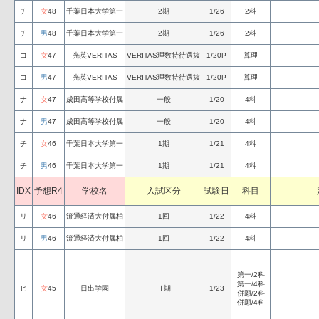
チ
女
48
千葉日本大学第一
2期
1/26
2科
チ
男
48
千葉日本大学第一
2期
1/26
2科
コ
女
47
光英VERITAS
VERITAS理数特待選抜
1/20P
算理
コ
男
47
光英VERITAS
VERITAS理数特待選抜
1/20P
算理
ナ
女
47
成田高等学校付属
一般
1/20
4科
ナ
男
47
成田高等学校付属
一般
1/20
4科
チ
女
46
千葉日本大学第一
1期
1/21
4科
チ
男
46
千葉日本大学第一
1期
1/21
4科
IDX
予想R4
学校名
入試区分
試験日
科目
リ
女
46
流通経済大付属柏
1回
1/22
4科
リ
男
46
流通経済大付属柏
1回
1/22
4科
第一/2科
第一/4科
ヒ
女
45
日出学園
Ⅱ期
1/23
併願/2科
併願/4科