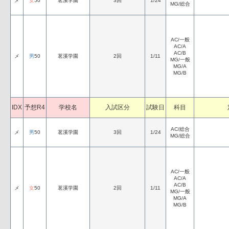
メ
女
50
茗溪学園
3回
1/24
MG/総合
AC/一般
AC/A
AC/B
メ
男
50
茗溪学園
2回
1/11
MG/一般
MG/A
MG/B
IDX
予想R4
学校名
入試区分
試験日
科目
AC/総合
メ
男
50
茗溪学園
3回
1/24
MG/総合
AC/一般
AC/A
AC/B
メ
女
50
茗溪学園
2回
1/11
MG/一般
MG/A
MG/B