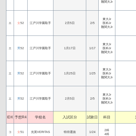
難関大Jr
東大Jr
エ
女
52
江戸川学園取手
2月5日
2/5
医科Jr
難関大Jr
東大Jr
エ
男
52
江戸川学園取手
1月17日
1/17
医科Jr
難関大Jr
東大Jr
エ
男
52
江戸川学園取手
1月25日
1/25
医科Jr
難関大Jr
東大Jr
エ
男
52
江戸川学園取手
2月5日
2/5
医科Jr
難関大Jr
IDX
予想R4
学校名
入試区分
試験日
科目
2科
コ
女
51
光英VERITAS
特待選抜
1/24
4科