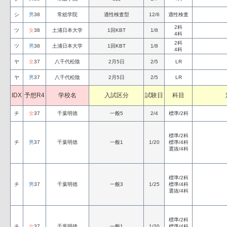
シ
男
38
常総学院
適性検査型
12/6
適性検査
2科
ツ
女
38
土浦日本大学
1回KBT
1/8
4科
2科
ツ
男
38
土浦日本大学
1回KBT
1/8
4科
ヤ
女
37
八千代松陰
2月5日
2/5
LR
ヤ
男
37
八千代松陰
2月5日
2/5
LR
IDX
予想R4
学校名
入試区分
試験日
科目
チ
女
37
千葉明徳
一般5
2/4
標準/2科
標準/2科
チ
男
37
千葉明徳
一般1
1/20
標準/4科
選抜/4科
標準/2科
チ
男
37
千葉明徳
一般3
1/25
標準/4科
選抜/4科
標準/2科
チ
女
37
千葉明徳
一般1
1/20
標準/4科