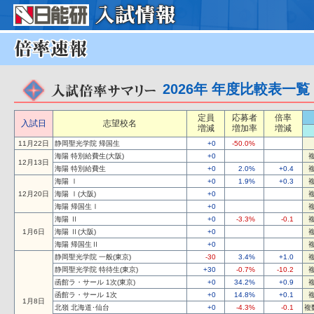
2026年 年度比較表一覧
定員
応募者
倍率
入試日
志望校名
増減
増加率
増減
11月22日
静岡聖光学院 帰国生
+0
-50.0%
海陽 特別給費生(大阪)
+0
12月13日
海陽 特別給費生
+0
2.0%
+0.4
海陽 Ⅰ
+0
1.9%
+0.3
12月20日
海陽 Ⅰ(大阪)
+0
海陽 帰国生Ⅰ
+0
海陽 Ⅱ
+0
-3.3%
-0.1
1月6日
海陽 Ⅱ(大阪)
+0
海陽 帰国生Ⅱ
+0
静岡聖光学院 一般(東京)
-30
3.4%
+1.0
静岡聖光学院 特待生(東京)
+30
-0.7%
-10.2
函館ラ・サール 1次(東京)
+0
34.2%
+0.9
函館ラ・サール 1次
+0
14.8%
+0.1
1月8日
北嶺 北海道･仙台
+0
-4.3%
-0.1
複