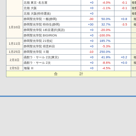
北嶺 東京･名古屋
+0
-4.0%
-0.1
複
北嶺 大阪
+0
-1.1%
-0.1
複
北嶺 大阪(特待選抜)
+0
複
静岡聖光学院 一般(静岡)
-30
50.0%
+0.8
静岡聖光学院 特待生(静岡)
+30
32.7%
-3.5
1月10日
静岡聖光学院 1科目選択(英語)
+0
-20.0%
静岡聖光学院 BIGIRION
+0
-100.0%
静岡聖光学院 21世紀
+0
185.7%
1月11日
静岡聖光学院 得意科目
+0
-5.3%
1月25日
静岡聖光学院 Ⅱ期
-10
250.0%
函館ラ・サール 2次(東京)
+0
41.9%
+0.2
2月3日
函館ラ・サール 2次
+0
-8.6%
+0.0
2月5日
海陽 Ⅲ
+0
-4.5%
合 計