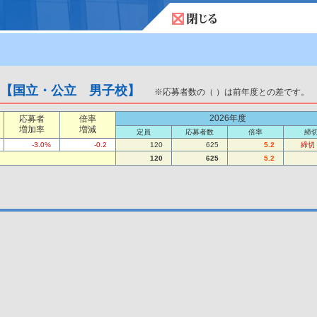
【国立・公立 男子校】
※応募者数の（ ）は前年度との差です。
2026年度
応募者
倍率
増加率
増減
定員
応募者数
倍率
締
-3.0%
-0.2
120
625
5.2
締切
120
625
5.2