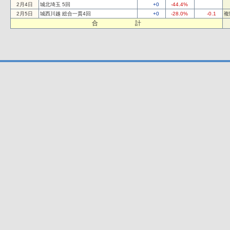
2月4日
城北埼玉 5回
+0
-44.4%
2月5日
城西川越 総合一貫4回
+0
-28.0%
-0.1
複
合 計